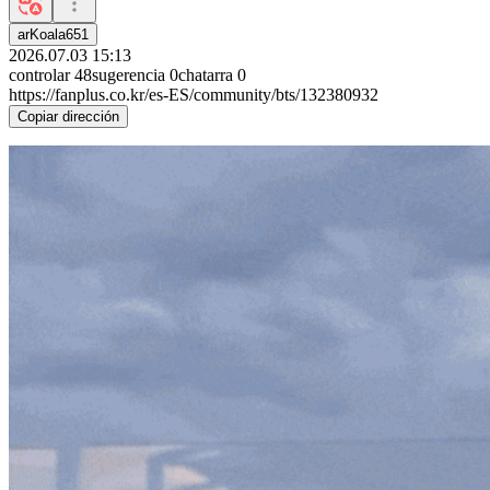
arKoala651
2026.07.03 15:13
controlar
48
sugerencia
0
chatarra
0
https://fanplus.co.kr/es-ES/community/bts/132380932
Copiar dirección