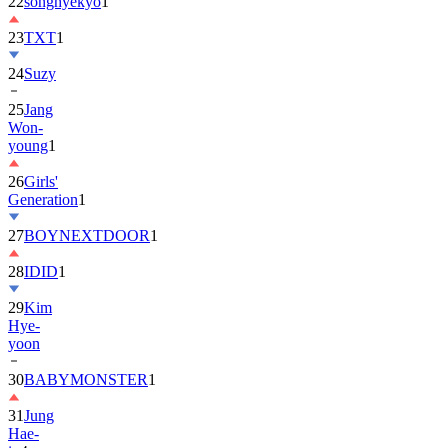
22
songhyekyo
1
23
TXT
1
24
Suzy
25
Jang
Won-
young
1
26
Girls'
Generation
1
27
BOYNEXTDOOR
1
28
IDID
1
29
Kim
Hye-
yoon
30
BABYMONSTER
1
31
Jung
Hae-