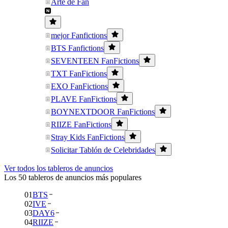
Arte de Fan
mejor Fanfictions
BTS Fanfictions
SEVENTEEN FanFictions
TXT FanFictions
EXO FanFictions
PLAVE FanFictions
BOYNEXTDOOR FanFictions
RIIZE FanFictions
Stray Kids FanFictions
Solicitar Tablón de Celebridades
Ver todos los tableros de anuncios
Los 50 tableros de anuncios más populares
01
BTS
02
IVE
03
DAY6
04
RIIZE