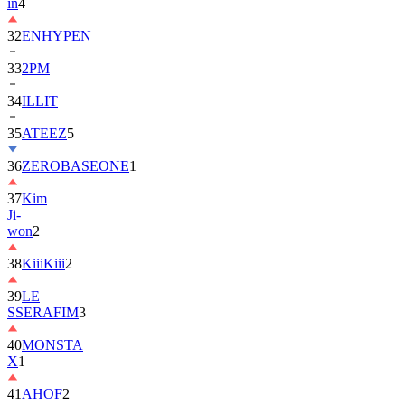
in
4
32
ENHYPEN
33
2PM
34
ILLIT
35
ATEEZ
5
36
ZEROBASEONE
1
37
Kim
Ji-
won
2
38
KiiiKiii
2
39
LE
SSERAFIM
3
40
MONSTA
X
1
41
AHOF
2