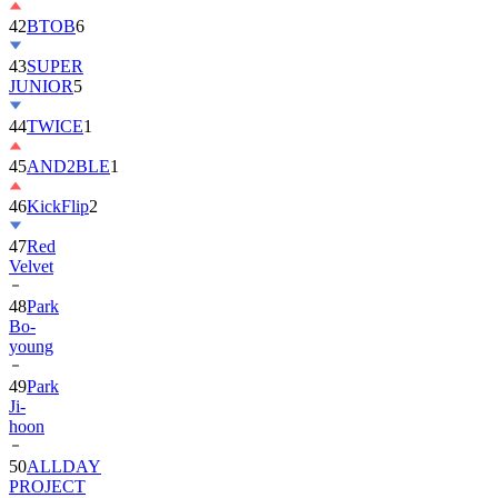
42
BTOB
6
43
SUPER
JUNIOR
5
44
TWICE
1
45
AND2BLE
1
46
KickFlip
2
47
Red
Velvet
48
Park
Bo-
young
49
Park
Ji-
hoon
50
ALLDAY
PROJECT