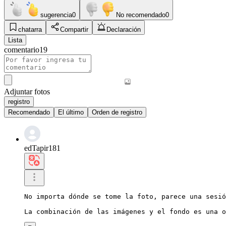
sugerencia
0
No recomendado
0
chatarra
Compartir
Declaración
Lista
comentario
19
Adjuntar fotos
registro
Recomendado
El último
Orden de registro
edTapir181
No importa dónde se tome la foto, parece una sesió
La combinación de las imágenes y el fondo es una o