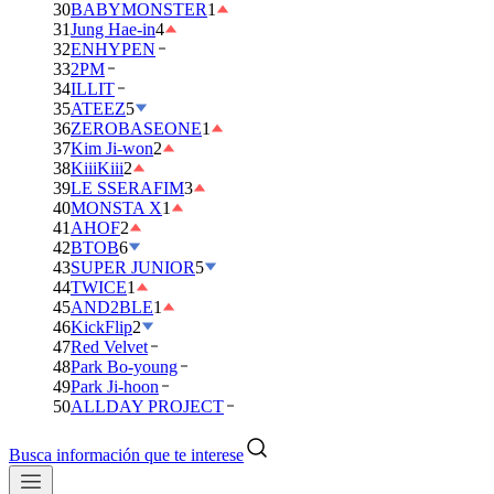
30
BABYMONSTER
1
31
Jung Hae-in
4
32
ENHYPEN
33
2PM
34
ILLIT
35
ATEEZ
5
36
ZEROBASEONE
1
37
Kim Ji-won
2
38
KiiiKiii
2
39
LE SSERAFIM
3
40
MONSTA X
1
41
AHOF
2
42
BTOB
6
43
SUPER JUNIOR
5
44
TWICE
1
45
AND2BLE
1
46
KickFlip
2
47
Red Velvet
48
Park Bo-young
49
Park Ji-hoon
50
ALLDAY PROJECT
Busca información que te interese