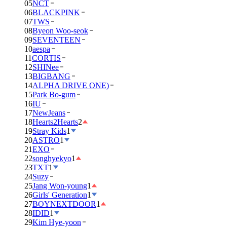
05
NCT
06
BLACKPINK
07
TWS
08
Byeon Woo-seok
09
SEVENTEEN
10
aespa
11
CORTIS
12
SHINee
13
BIGBANG
14
ALPHA DRIVE ONE)
15
Park Bo-gum
16
IU
17
NewJeans
18
Hearts2Hearts
2
19
Stray Kids
1
20
ASTRO
1
21
EXO
22
songhyekyo
1
23
TXT
1
24
Suzy
25
Jang Won-young
1
26
Girls' Generation
1
27
BOYNEXTDOOR
1
28
IDID
1
29
Kim Hye-yoon