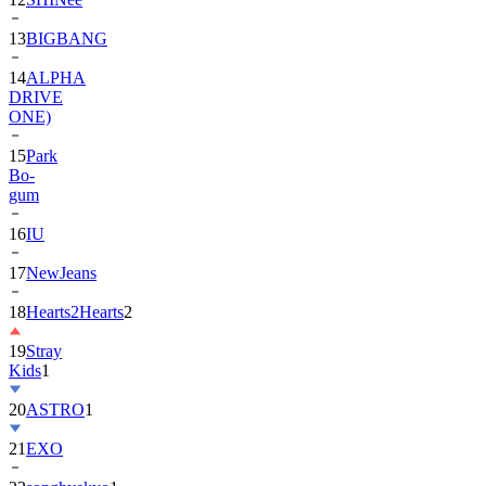
13
BIGBANG
14
ALPHA
DRIVE
ONE)
15
Park
Bo-
gum
16
IU
17
NewJeans
18
Hearts2Hearts
2
19
Stray
Kids
1
20
ASTRO
1
21
EXO