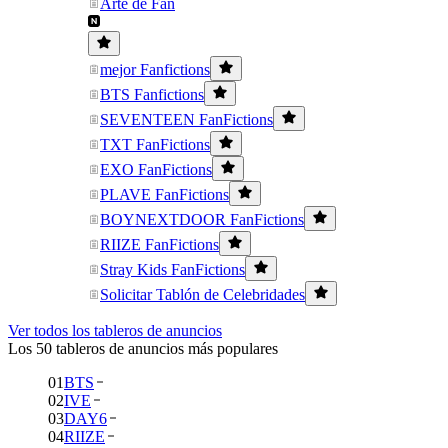
Arte de Fan
mejor Fanfictions
BTS Fanfictions
SEVENTEEN FanFictions
TXT FanFictions
EXO FanFictions
PLAVE FanFictions
BOYNEXTDOOR FanFictions
RIIZE FanFictions
Stray Kids FanFictions
Solicitar Tablón de Celebridades
Ver todos los tableros de anuncios
Los 50 tableros de anuncios más populares
01
BTS
02
IVE
03
DAY6
04
RIIZE