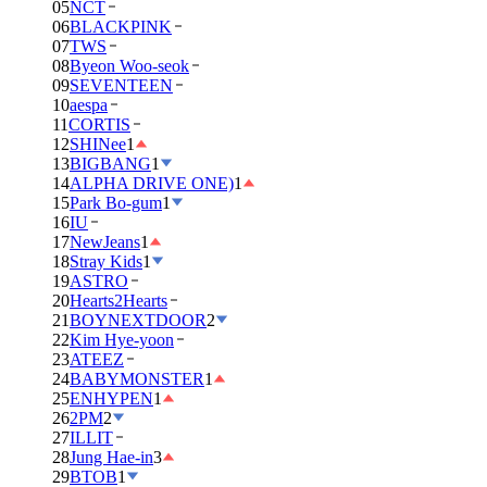
05
NCT
06
BLACKPINK
07
TWS
08
Byeon Woo-seok
09
SEVENTEEN
10
aespa
11
CORTIS
12
SHINee
1
13
BIGBANG
1
14
ALPHA DRIVE ONE)
1
15
Park Bo-gum
1
16
IU
17
NewJeans
1
18
Stray Kids
1
19
ASTRO
20
Hearts2Hearts
21
BOYNEXTDOOR
2
22
Kim Hye-yoon
23
ATEEZ
24
BABYMONSTER
1
25
ENHYPEN
1
26
2PM
2
27
ILLIT
28
Jung Hae-in
3
29
BTOB
1