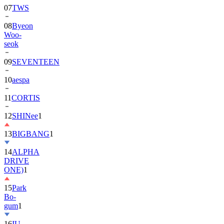
08
Byeon
Woo-
seok
09
SEVENTEEN
10
aespa
11
CORTIS
12
SHINee
1
13
BIGBANG
1
14
ALPHA
DRIVE
ONE)
1
15
Park
Bo-
gum
1
16
IU
17
NewJeans
1