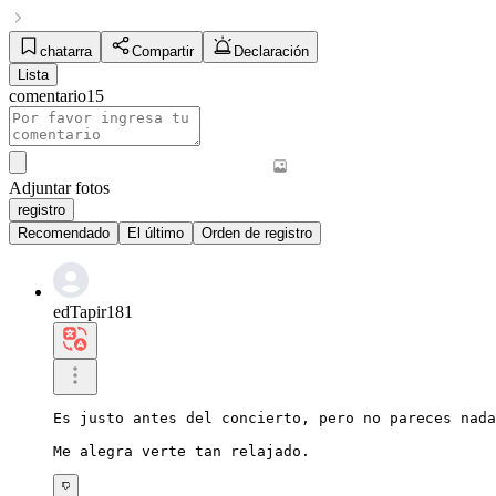
chatarra
Compartir
Declaración
Lista
comentario
15
Adjuntar fotos
registro
Recomendado
El último
Orden de registro
edTapir181
Es justo antes del concierto, pero no pareces nada
Me alegra verte tan relajado.