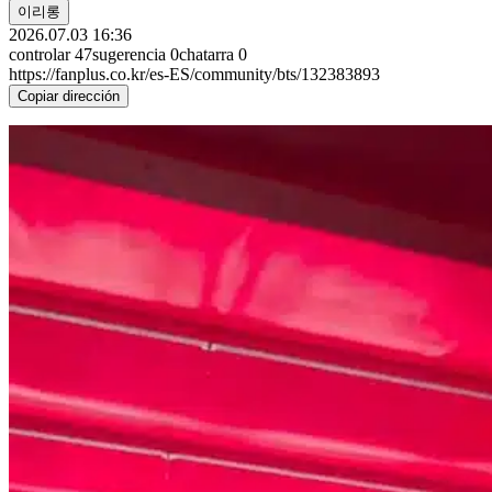
이리롱
2026.07.03 16:36
controlar
47
sugerencia
0
chatarra
0
https://fanplus.co.kr/es-ES/community/bts/132383893
Copiar dirección