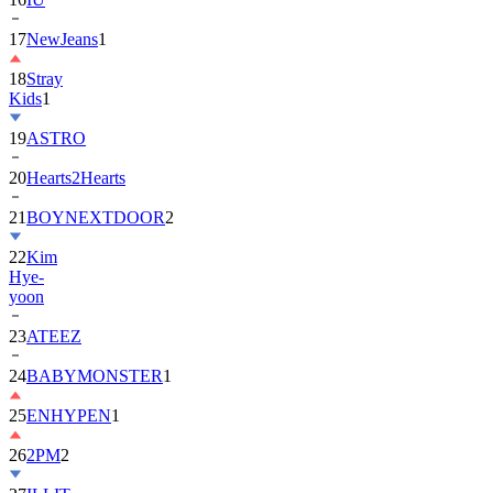
18
Stray
Kids
1
19
ASTRO
20
Hearts2Hearts
21
BOYNEXTDOOR
2
22
Kim
Hye-
yoon
23
ATEEZ
24
BABYMONSTER
1
25
ENHYPEN
1
26
2PM
2
27
ILLIT