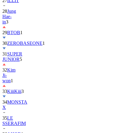
28
Jung
Hae-
in
3
29
BTOB
1
30
ZEROBASEONE
1
31
SUPER
JUNIOR
5
32
Kim
Ji-
won
1
33
KiiiKiii
3
34
MONSTA
X
35
LE
SSERAFIM
36
AHOF
4