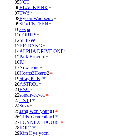
05
NCT
06
BLACKPINK
07
TWS
08
Byeon Woo-seok
09
SEVENTEEN
10
aespa
11
CORTIS
12
SHINee
13
BIGBANG
14
ALPHA DRIVE ONE)
15
Park Bo-gum
16
IU
17
NewJeans
18
Hearts2Hearts
2
19
Stray Kids
1
20
ASTRO
1
21
EXO
22
songhyekyo
1
23
TXT
1
24
Suzy
25
Jang Won-young
1
26
Girls' Generation
1
27
BOYNEXTDOOR
1
28
IDID
1
29
Kim Hye-yoon