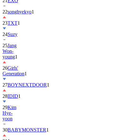
22
songhyekyo
1
23
TXT
1
24
Suzy
25
Jang
Won-
young
1
26
Girls'
Generation
1
27
BOYNEXTDOOR
1
28
IDID
1
29
Kim
Hye-
yoon
30
BABYMONSTER
1
31
Jung
Hae-