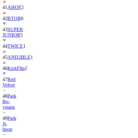
42
BTOB
6
43
SUPER
JUNIOR
5
44
TWICE
1
45
AND2BLE
1
46
KickFlip
2
47
Red
Velvet
48
Park
Bo-
young
49
Park
Ji-
hoon
50
ALLDAY
PROJECT