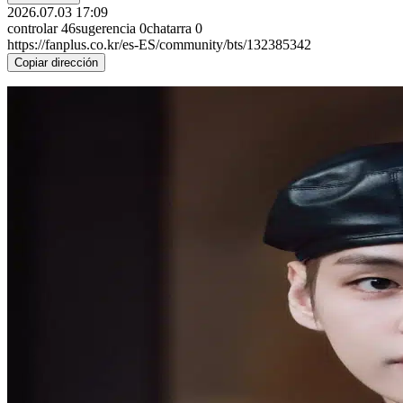
2026.07.03 17:09
controlar
46
sugerencia
0
chatarra
0
https://fanplus.co.kr/es-ES/community/bts/132385342
Copiar dirección