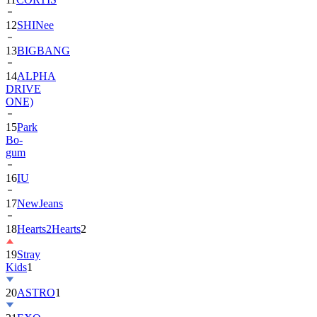
13
BIGBANG
14
ALPHA
DRIVE
ONE)
15
Park
Bo-
gum
16
IU
17
NewJeans
18
Hearts2Hearts
2
19
Stray
Kids
1
20
ASTRO
1
21
EXO