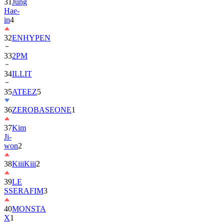
in
4
32
ENHYPEN
33
2PM
34
ILLIT
35
ATEEZ
5
36
ZEROBASEONE
1
37
Kim
Ji-
won
2
38
KiiiKiii
2
39
LE
SSERAFIM
3
40
MONSTA
X
1
41
AHOF
2