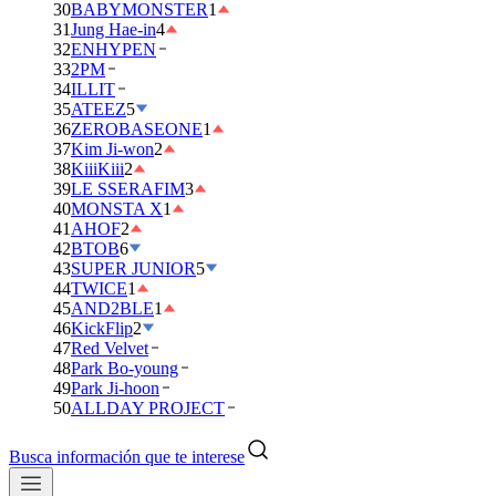
30
BABYMONSTER
1
31
Jung Hae-in
4
32
ENHYPEN
33
2PM
34
ILLIT
35
ATEEZ
5
36
ZEROBASEONE
1
37
Kim Ji-won
2
38
KiiiKiii
2
39
LE SSERAFIM
3
40
MONSTA X
1
41
AHOF
2
42
BTOB
6
43
SUPER JUNIOR
5
44
TWICE
1
45
AND2BLE
1
46
KickFlip
2
47
Red Velvet
48
Park Bo-young
49
Park Ji-hoon
50
ALLDAY PROJECT
Busca información que te interese