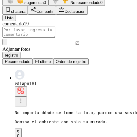
sugerencia
0
No recomendado
0
chatarra
Compartir
Declaración
Lista
comentario
19
Adjuntar fotos
registro
Recomendado
El último
Orden de registro
edTapir181
No importa dónde se tome la foto, parece una sesió
Domina el ambiente con solo su mirada.
0