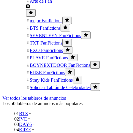
Arte de Fan
mejor Fanfictions
BTS Fanfictions
SEVENTEEN FanFictions
TXT FanFictions
EXO FanFictions
PLAVE FanFictions
BOYNEXTDOOR FanFictions
RIIZE FanFictions
Stray Kids FanFictions
Solicitar Tablón de Celebridades
Ver todos los tableros de anuncios
Los 50 tableros de anuncios más populares
01
BTS
02
IVE
03
DAY6
04
RIIZE