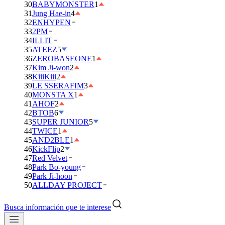
30
BABYMONSTER
1
31
Jung Hae-in
4
32
ENHYPEN
33
2PM
34
ILLIT
35
ATEEZ
5
36
ZEROBASEONE
1
37
Kim Ji-won
2
38
KiiiKiii
2
39
LE SSERAFIM
3
40
MONSTA X
1
41
AHOF
2
42
BTOB
6
43
SUPER JUNIOR
5
44
TWICE
1
45
AND2BLE
1
46
KickFlip
2
47
Red Velvet
48
Park Bo-young
49
Park Ji-hoon
50
ALLDAY PROJECT
Busca información que te interese