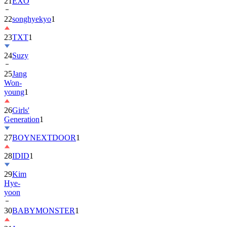
22
songhyekyo
1
23
TXT
1
24
Suzy
25
Jang
Won-
young
1
26
Girls'
Generation
1
27
BOYNEXTDOOR
1
28
IDID
1
29
Kim
Hye-
yoon
30
BABYMONSTER
1
31
Jung
Hae-