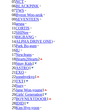
05
NCT
06
BLACKPINK
07
TWS
08
Byeon Woo-seok
09
SEVENTEEN
10
aespa
11
CORTIS
12
SHINee
13
BIGBANG
14
ALPHA DRIVE ONE)
15
Park Bo-gum
16
IU
17
NewJeans
18
Hearts2Hearts
2
19
Stray Kids
1
20
ASTRO
1
21
EXO
22
songhyekyo
1
23
TXT
1
24
Suzy
25
Jang Won-young
1
26
Girls' Generation
1
27
BOYNEXTDOOR
1
28
IDID
1
29
Kim Hye-yoon