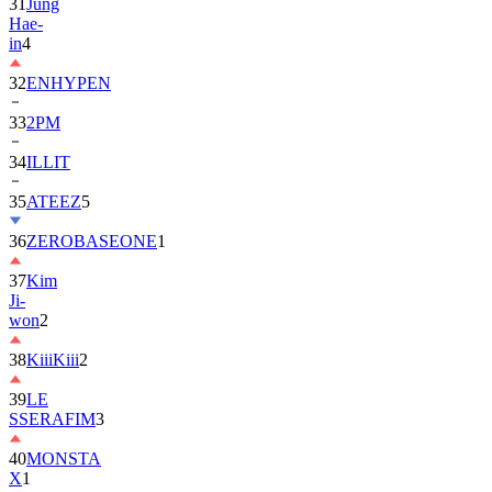
in
4
32
ENHYPEN
33
2PM
34
ILLIT
35
ATEEZ
5
36
ZEROBASEONE
1
37
Kim
Ji-
won
2
38
KiiiKiii
2
39
LE
SSERAFIM
3
40
MONSTA
X
1
41
AHOF
2