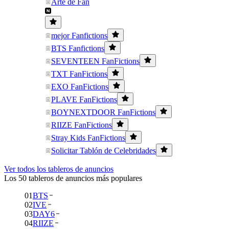
Arte de Fan
mejor Fanfictions
BTS Fanfictions
SEVENTEEN FanFictions
TXT FanFictions
EXO FanFictions
PLAVE FanFictions
BOYNEXTDOOR FanFictions
RIIZE FanFictions
Stray Kids FanFictions
Solicitar Tablón de Celebridades
Ver todos los tableros de anuncios
Los 50 tableros de anuncios más populares
01
BTS
02
IVE
03
DAY6
04
RIIZE