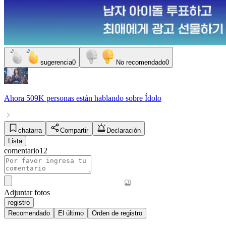
sugerencia
0
No recomendado
0
Ahora
509K personas
están hablando sobre
Ídolo
chatarra
Compartir
Declaración
Lista
comentario
12
Adjuntar fotos
registro
Recomendado
El último
Orden de registro