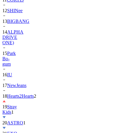
13
BIGBANG
14
ALPHA
DRIVE
ONE)
15
Park
Bo-
gum
16
IU
17
NewJeans
18
Hearts2Hearts
2
19
Stray
Kids
1
20
ASTRO
1
21
EXO