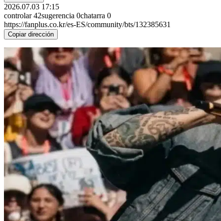
2026.07.03 17:15
controlar
42
sugerencia
0
chatarra
0
https://fanplus.co.kr/es-ES/community/bts/132385631
Copiar dirección