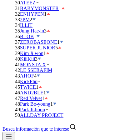
30
ATEEZ
31
BABYMONSTER
1
32
ENHYPEN
1
33
2PM
2
34
ILLIT
35
Jung Hae-in
3
36
BTOB
1
37
ZEROBASEONE
1
38
SUPER JUNIOR
5
39
Kim Ji-won
1
40
KiiiKiii
3
41
MONSTA X
42
LE SSERAFIM
43
AHOF
4
44
KickFlip
45
TWICE
1
46
AND2BLE
1
47
Red Velvet
1
48
Park Bo-young
1
49
Park Ji-hoon
50
ALLDAY PROJECT
Busca información que te interese