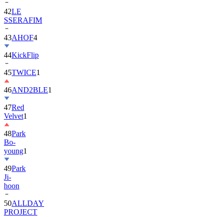
42
LE
SSERAFIM
43
AHOF
4
44
KickFlip
45
TWICE
1
46
AND2BLE
1
47
Red
Velvet
1
48
Park
Bo-
young
1
49
Park
Ji-
hoon
50
ALLDAY
PROJECT