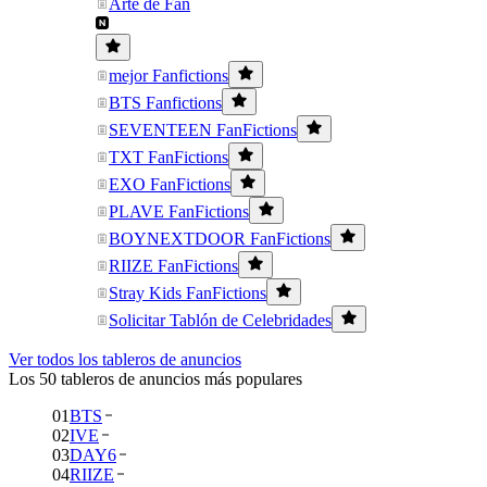
Arte de Fan
mejor Fanfictions
BTS Fanfictions
SEVENTEEN FanFictions
TXT FanFictions
EXO FanFictions
PLAVE FanFictions
BOYNEXTDOOR FanFictions
RIIZE FanFictions
Stray Kids FanFictions
Solicitar Tablón de Celebridades
Ver todos los tableros de anuncios
Los 50 tableros de anuncios más populares
01
BTS
02
IVE
03
DAY6
04
RIIZE