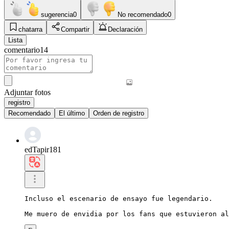
sugerencia
0
No recomendado
0
chatarra
Compartir
Declaración
Lista
comentario
14
Adjuntar fotos
registro
Recomendado
El último
Orden de registro
edTapir181
Incluso el escenario de ensayo fue legendario.

Me muero de envidia por los fans que estuvieron al