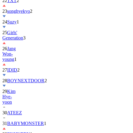
22
TXT
2
23
songhyekyo
2
24
Suzy
1
25
Girls'
Generation
3
26
Jang
Won-
young
1
27
IDID
2
28
BOYNEXTDOOR
2
29
Kim
Hye-
yoon
30
ATEEZ
31
BABYMONSTER
1