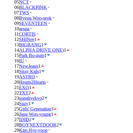
05
NCT
06
BLACKPINK
07
TWS
08
Byeon Woo-seok
09
SEVENTEEN
10
aespa
11
CORTIS
12
SHINee
1
13
BIGBANG
1
14
ALPHA DRIVE ONE)
1
15
Park Bo-gum
1
16
IU
17
NewJeans
1
18
Stray Kids
1
19
ASTRO
20
Hearts2Hearts
21
EXO
1
22
TXT
2
23
songhyekyo
2
24
Suzy
1
25
Girls' Generation
3
26
Jang Won-young
1
27
IDID
2
28
BOYNEXTDOOR
2
29
Kim Hye-yoon