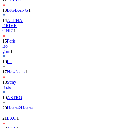
13
BIGBANG
1
14
ALPHA
DRIVE
ONE)
1
15
Park
Bo-
gum
1
16
IU
17
NewJeans
1
18
Stray
Kids
1
19
ASTRO
20
Hearts2Hearts
21
EXO
1