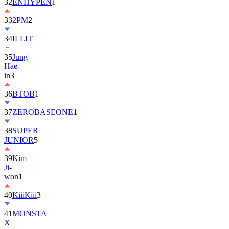
32
ENHYPEN
1
33
2PM
2
34
ILLIT
35
Jung
Hae-
in
3
36
BTOB
1
37
ZEROBASEONE
1
38
SUPER
JUNIOR
5
39
Kim
Ji-
won
1
40
KiiiKiii
3
41
MONSTA
X