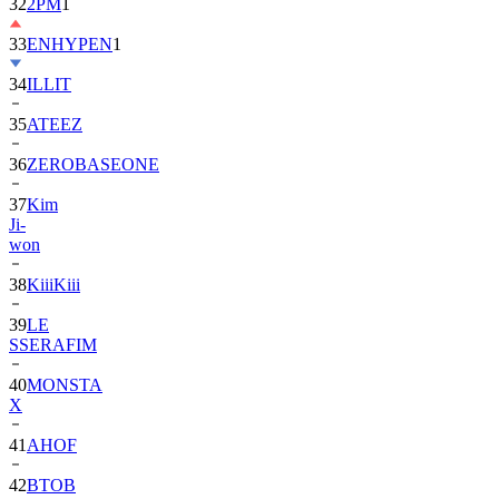
33
ENHYPEN
1
34
ILLIT
35
ATEEZ
36
ZEROBASEONE
37
Kim
Ji-
won
38
KiiiKiii
39
LE
SSERAFIM
40
MONSTA
X
41
AHOF
42
BTOB
43
SUPER