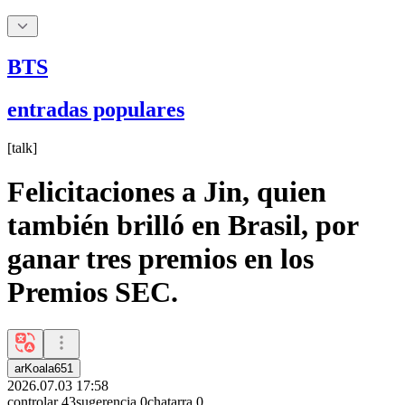
BTS
entradas populares
[
talk
]
Felicitaciones a Jin, quien
también brilló en Brasil, por
ganar tres premios en los
Premios SEC.
arKoala651
2026.07.03 17:58
controlar
43
sugerencia
0
chatarra
0