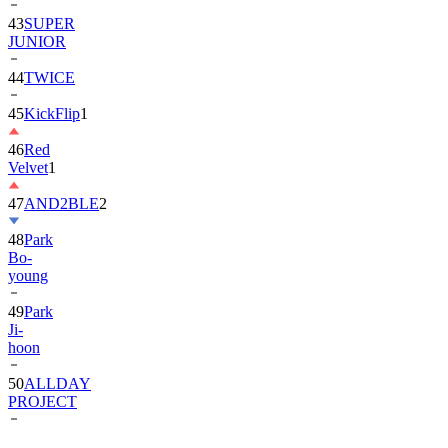
JUNIOR
44
TWICE
45
KickFlip
1
46
Red
Velvet
1
47
AND2BLE
2
48
Park
Bo-
young
49
Park
Ji-
hoon
50
ALLDAY
PROJECT