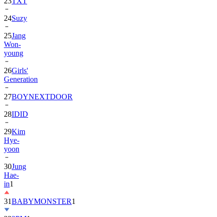
24
Suzy
25
Jang
Won-
young
26
Girls'
Generation
27
BOYNEXTDOOR
28
IDID
29
Kim
Hye-
yoon
30
Jung
Hae-
in
1
31
BABYMONSTER
1
32
2PM
1