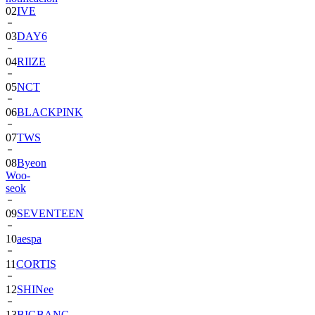
03
DAY6
04
RIIZE
05
NCT
06
BLACKPINK
07
TWS
08
Byeon
Woo-
seok
09
SEVENTEEN
10
aespa
11
CORTIS
12
SHINee
13
BIGBANG
14
ALPHA