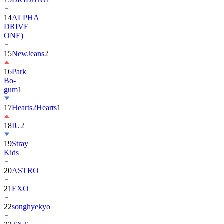
DRIVE
ONE)
15
NewJeans
2
16
Park
Bo-
gum
1
17
Hearts2Hearts
1
18
IU
2
19
Stray
Kids
20
ASTRO
21
EXO
22
songhyekyo
23
TXT