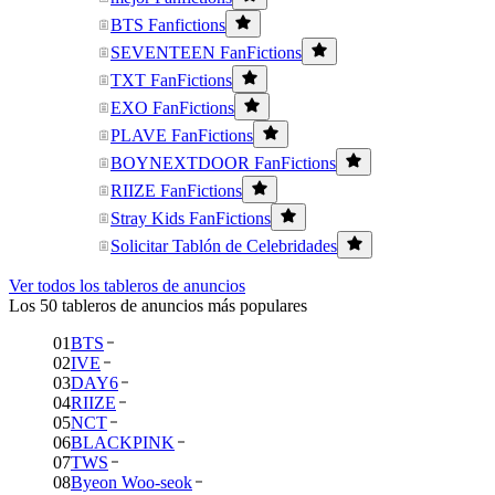
BTS Fanfictions
SEVENTEEN FanFictions
TXT FanFictions
EXO FanFictions
PLAVE FanFictions
BOYNEXTDOOR FanFictions
RIIZE FanFictions
Stray Kids FanFictions
Solicitar Tablón de Celebridades
Ver todos los tableros de anuncios
Los 50 tableros de anuncios más populares
01
BTS
02
IVE
03
DAY6
04
RIIZE
05
NCT
06
BLACKPINK
07
TWS
08
Byeon Woo-seok