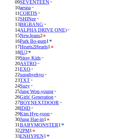
09
SEVENTEEN
10
aespa
11
CORTIS
12
SHINee
13
BIGBANG
14
ALPHA DRIVE ONE)
15
NewJeans
2
16
Park Bo-gum
1
17
Hearts2Hearts
1
18
IU
2
19
Stray Kids
20
ASTRO
21
EXO
22
songhyekyo
23
TXT
24
Suzy
25
Jang Won-young
26
Girls' Generation
27
BOYNEXTDOOR
28
IDID
29
Kim Hye-yoon
30
Jung Hae-in
1
31
BABYMONSTER
1
32
2PM
1
33
ENHYPEN
1