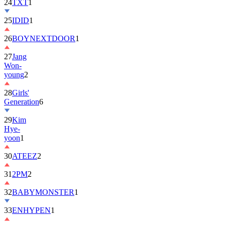
25
IDID
1
26
BOYNEXTDOOR
1
27
Jang
Won-
young
2
28
Girls'
Generation
6
29
Kim
Hye-
yoon
1
30
ATEEZ
2
31
2PM
2
32
BABYMONSTER
1
33
ENHYPEN
1
34
ILLIT
6