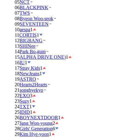
05
NCT
06
BLACKPINK
07
TWS
08
Byeon Woo-seok
09
SEVENTEEN
10
aespa
1
11
CORTIS
1
12
BIGBANG
13
SHINee
14
Park Bo-gum
15
ALPHA DRIVE ONE)
1
16
IU
1
17
Stray Kids
1
18
NewJeans
1
19
ASTRO
20
Hearts2Hearts
21
songhyekyo
22
EXO
3
23
Suzy
1
24
TXT
1
25
IDID
1
26
BOYNEXTDOOR
1
27
Jang Won-young
2
28
Girls' Generation
6
29
Kim Hye-yoon
1