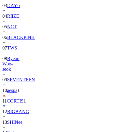
04
RIIZE
05
NCT
06
BLACKPINK
07
TWS
08
Byeon
Woo-
seok
09
SEVENTEEN
10
aespa
1
11
CORTIS
1
12
BIGBANG
13
SHINee
14
Park
Bo-