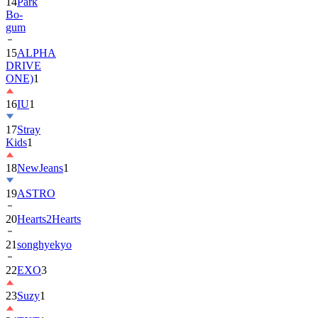
gum
15
ALPHA
DRIVE
ONE)
1
16
IU
1
17
Stray
Kids
1
18
NewJeans
1
19
ASTRO
20
Hearts2Hearts
21
songhyekyo
22
EXO
3
23
Suzy
1
24
TXT
1