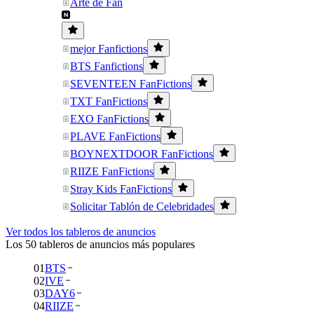
Arte de Fan
mejor Fanfictions
BTS Fanfictions
SEVENTEEN FanFictions
TXT FanFictions
EXO FanFictions
PLAVE FanFictions
BOYNEXTDOOR FanFictions
RIIZE FanFictions
Stray Kids FanFictions
Solicitar Tablón de Celebridades
Ver todos los tableros de anuncios
Los 50 tableros de anuncios más populares
01
BTS
02
IVE
03
DAY6
04
RIIZE