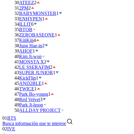
30
ATEEZ
2
31
2PM
2
32
BABYMONSTER
1
33
ENHYPEN
1
34
ILLIT
6
35
BTOB
36
ZEROBASEONE
1
37
KiiiKiii
4
38
Jung Hae-in
2
39
AHOF
1
40
Kim Ji-won
41
MONSTA X
2
42
LE SSERAFIM
2
43
SUPER JUNIOR
1
44
KickFlip
1
45
AND2BLE
1
46
TWICE
1
47
Park Bo-young
1
48
Red Velvet
3
49
Park Ji-hoon
01
BTS
50
ALLDAY PROJECT
02
IVE
Busca información que te interese
03
DAY6