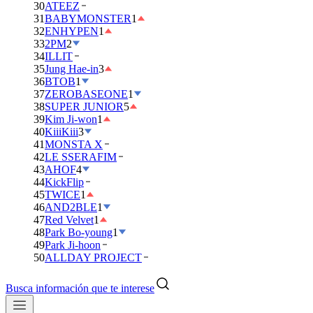
30
ATEEZ
31
BABYMONSTER
1
32
ENHYPEN
1
33
2PM
2
34
ILLIT
35
Jung Hae-in
3
36
BTOB
1
37
ZEROBASEONE
1
38
SUPER JUNIOR
5
39
Kim Ji-won
1
40
KiiiKiii
3
41
MONSTA X
42
LE SSERAFIM
43
AHOF
4
44
KickFlip
45
TWICE
1
46
AND2BLE
1
47
Red Velvet
1
48
Park Bo-young
1
49
Park Ji-hoon
50
ALLDAY PROJECT
Busca información que te interese