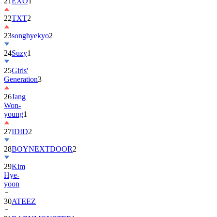
22
TXT
2
23
songhyekyo
2
24
Suzy
1
25
Girls'
Generation
3
26
Jang
Won-
young
1
27
IDID
2
28
BOYNEXTDOOR
2
29
Kim
Hye-
yoon
30
ATEEZ
31
BABYMONSTER
1