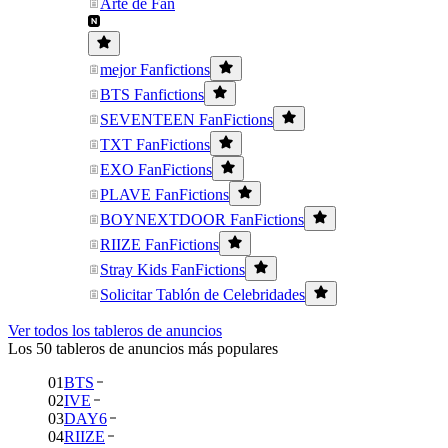
Arte de Fan
mejor Fanfictions
BTS Fanfictions
SEVENTEEN FanFictions
TXT FanFictions
EXO FanFictions
PLAVE FanFictions
BOYNEXTDOOR FanFictions
RIIZE FanFictions
Stray Kids FanFictions
Solicitar Tablón de Celebridades
Ver todos los tableros de anuncios
Los 50 tableros de anuncios más populares
01
BTS
02
IVE
03
DAY6
04
RIIZE