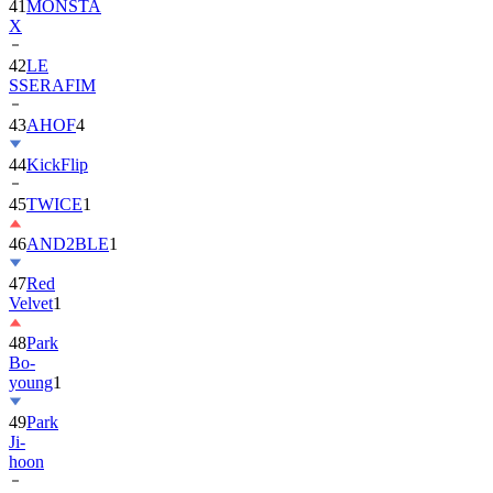
42
LE
SSERAFIM
43
AHOF
4
44
KickFlip
45
TWICE
1
46
AND2BLE
1
47
Red
Velvet
1
48
Park
Bo-
young
1
49
Park
Ji-
hoon
50
ALLDAY
PROJECT