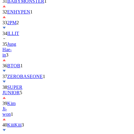
32
ENHYPEN
1
33
2PM
2
34
ILLIT
35
Jung
Hae-
in
3
36
BTOB
1
37
ZEROBASEONE
1
38
SUPER
JUNIOR
5
39
Kim
Ji-
won
1
40
KiiiKiii
3
41
MONSTA
X