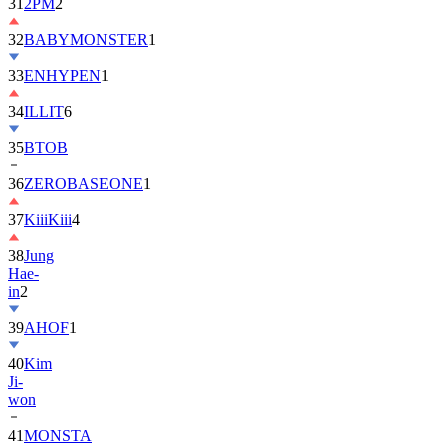
32
BABYMONSTER
1
33
ENHYPEN
1
34
ILLIT
6
35
BTOB
36
ZEROBASEONE
1
37
KiiiKiii
4
38
Jung
Hae-
in
2
39
AHOF
1
40
Kim
Ji-
won
41
MONSTA
X
2