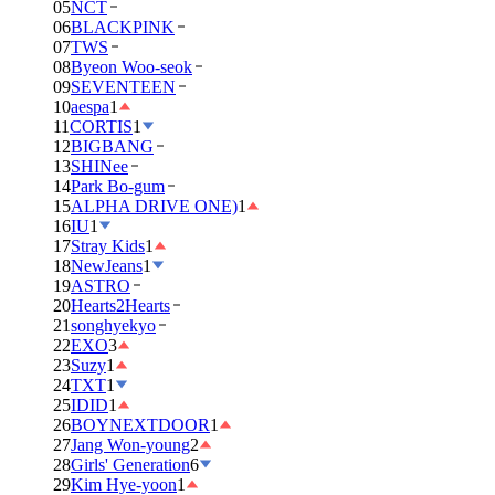
05
NCT
06
BLACKPINK
07
TWS
08
Byeon Woo-seok
09
SEVENTEEN
10
aespa
1
11
CORTIS
1
12
BIGBANG
13
SHINee
14
Park Bo-gum
15
ALPHA DRIVE ONE)
1
16
IU
1
17
Stray Kids
1
18
NewJeans
1
19
ASTRO
20
Hearts2Hearts
21
songhyekyo
22
EXO
3
23
Suzy
1
24
TXT
1
25
IDID
1
26
BOYNEXTDOOR
1
27
Jang Won-young
2
28
Girls' Generation
6
29
Kim Hye-yoon
1