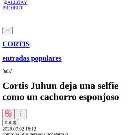
CORTIS
entradas populares
[
talk
]
Cortis Juhun deja una selfie
como un cachorro esponjoso
이리롱
2026.07.02 16:12
controlar
60
sugerencia
0
chatarra
0