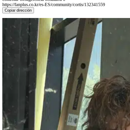
https://fanplus.co.kr/es-ES/community/cortis/132341559
Copiar dirección