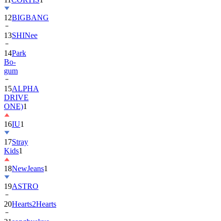
13
SHINee
14
Park
Bo-
gum
15
ALPHA
DRIVE
ONE)
1
16
IU
1
17
Stray
Kids
1
18
NewJeans
1
19
ASTRO
20
Hearts2Hearts
21
songhyekyo