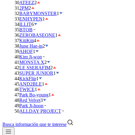
30
ATEEZ
2
31
2PM
2
32
BABYMONSTER
1
33
ENHYPEN
1
34
ILLIT
6
35
BTOB
36
ZEROBASEONE
1
37
KiiiKiii
4
38
Jung Hae-in
2
39
AHOF
1
40
Kim Ji-won
41
MONSTA X
2
42
LE SSERAFIM
2
43
SUPER JUNIOR
1
44
KickFlip
1
45
AND2BLE
1
46
TWICE
1
47
Park Bo-young
1
48
Red Velvet
3
49
Park Ji-hoon
50
ALLDAY PROJECT
Busca información que te interese