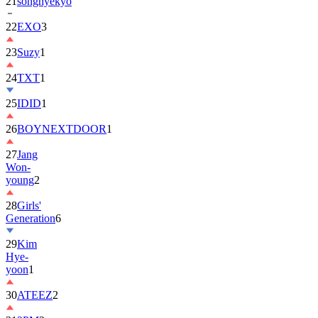
22
EXO
3
23
Suzy
1
24
TXT
1
25
IDID
1
26
BOYNEXTDOOR
1
27
Jang
Won-
young
2
28
Girls'
Generation
6
29
Kim
Hye-
yoon
1
30
ATEEZ
2
31
2PM
2