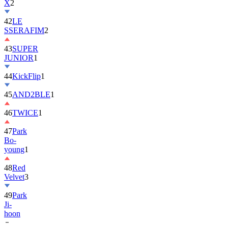
42
LE
SSERAFIM
2
43
SUPER
JUNIOR
1
44
KickFlip
1
45
AND2BLE
1
46
TWICE
1
47
Park
Bo-
young
1
48
Red
Velvet
3
49
Park
Ji-
hoon
50
ALLDAY
PROJECT