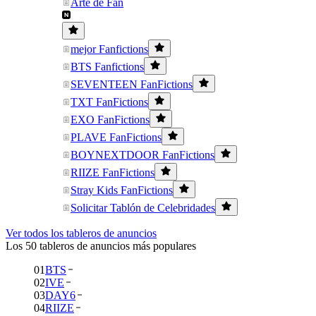
Arte de Fan
mejor Fanfictions
BTS Fanfictions
SEVENTEEN FanFictions
TXT FanFictions
EXO FanFictions
PLAVE FanFictions
BOYNEXTDOOR FanFictions
RIIZE FanFictions
Stray Kids FanFictions
Solicitar Tablón de Celebridades
Ver todos los tableros de anuncios
Los 50 tableros de anuncios más populares
01
BTS
02
IVE
03
DAY6
04
RIIZE