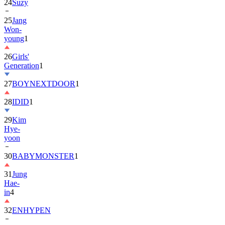
25
Jang
Won-
young
1
26
Girls'
Generation
1
27
BOYNEXTDOOR
1
28
IDID
1
29
Kim
Hye-
yoon
30
BABYMONSTER
1
31
Jung
Hae-
in
4
32
ENHYPEN
33
2PM