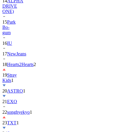
ONE)
15
Park
Bo-
gum
16
IU
17
NewJeans
18
Hearts2Hearts
2
19
Stray
Kids
1
20
ASTRO
1
21
EXO
22
songhyekyo
1
23
TXT
1
24
Suzy