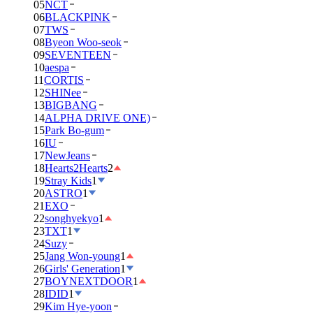
05
NCT
06
BLACKPINK
07
TWS
08
Byeon Woo-seok
09
SEVENTEEN
10
aespa
11
CORTIS
12
SHINee
13
BIGBANG
14
ALPHA DRIVE ONE)
15
Park Bo-gum
16
IU
17
NewJeans
18
Hearts2Hearts
2
19
Stray Kids
1
20
ASTRO
1
21
EXO
22
songhyekyo
1
23
TXT
1
24
Suzy
25
Jang Won-young
1
26
Girls' Generation
1
27
BOYNEXTDOOR
1
28
IDID
1
29
Kim Hye-yoon