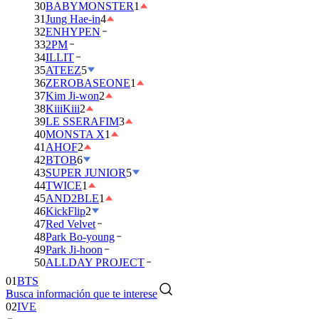
30
BABYMONSTER
1
31
Jung Hae-in
4
32
ENHYPEN
33
2PM
34
ILLIT
35
ATEEZ
5
36
ZEROBASEONE
1
37
Kim Ji-won
2
38
KiiiKiii
2
39
LE SSERAFIM
3
40
MONSTA X
1
41
AHOF
2
42
BTOB
6
43
SUPER JUNIOR
5
44
TWICE
1
45
AND2BLE
1
46
KickFlip
2
47
Red Velvet
48
Park Bo-young
49
Park Ji-hoon
01
BTS
50
ALLDAY PROJECT
02
IVE
Busca información que te interese
03
DAY6