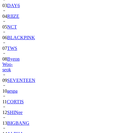
04
RIIZE
05
NCT
06
BLACKPINK
07
TWS
08
Byeon
Woo-
seok
09
SEVENTEEN
10
aespa
11
CORTIS
12
SHINee
13
BIGBANG
14
ALPHA
DRIVE