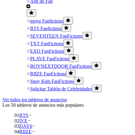
Arte de Fan
mejor Fanfictions
BTS Fanfictions
SEVENTEEN FanFictions
TXT FanFictions
EXO FanFictions
PLAVE FanFictions
BOYNEXTDOOR FanFictions
RIIZE FanFictions
Stray Kids FanFictions
Solicitar Tablón de Celebridades
Ver todos los tableros de anuncios
Los 50 tableros de anuncios más populares
01
BTS
02
IVE
03
DAY6
04
RIIZE