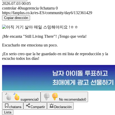
2026.07.03 00:05
controlar
40
sugerencia
0
chatarra
0
https://fanplus.co.kr/es-ES/community/day6/132361429
Copiar dirección
¡Me encanta "Still Living There"! ¡Tengo que verla!
Escucharlo me emociona un poco.
¡En serio creo que la he guardado en mi lista de reproducción y la
escucho todos los días!
sugerencia
0
No recomendado
0
chatarra
Compartir
Declaración
Lista