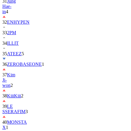
31
Jung
Hae-
in
4
32
ENHYPEN
33
2PM
34
ILLIT
35
ATEEZ
5
36
ZEROBASEONE
1
37
Kim
Ji-
won
2
38
KiiiKiii
2
39
LE
SSERAFIM
3
40
MONSTA
X
1