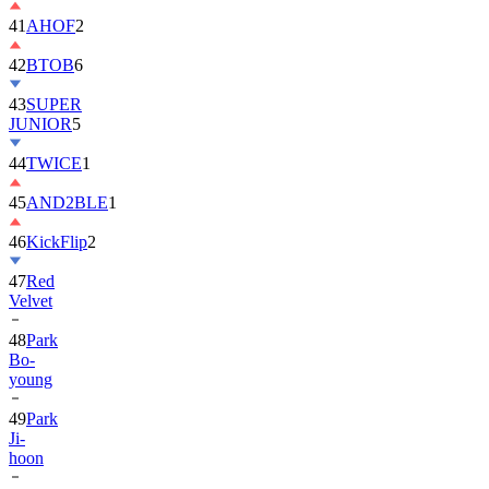
41
AHOF
2
42
BTOB
6
43
SUPER
JUNIOR
5
44
TWICE
1
45
AND2BLE
1
46
KickFlip
2
47
Red
Velvet
48
Park
Bo-
young
49
Park
Ji-
hoon