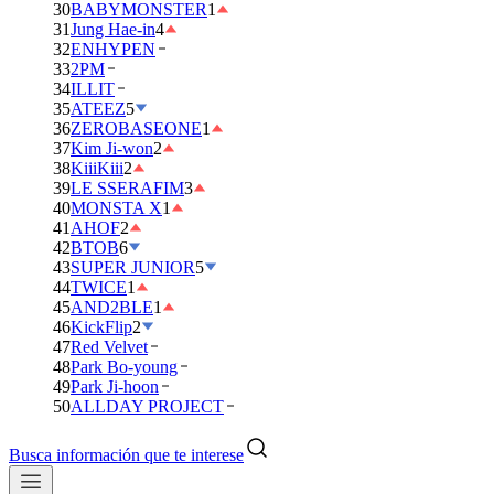
30
BABYMONSTER
1
31
Jung Hae-in
4
32
ENHYPEN
33
2PM
34
ILLIT
35
ATEEZ
5
36
ZEROBASEONE
1
37
Kim Ji-won
2
38
KiiiKiii
2
39
LE SSERAFIM
3
40
MONSTA X
1
41
AHOF
2
42
BTOB
6
43
SUPER JUNIOR
5
44
TWICE
1
45
AND2BLE
1
46
KickFlip
2
47
Red Velvet
48
Park Bo-young
49
Park Ji-hoon
50
ALLDAY PROJECT
Busca información que te interese