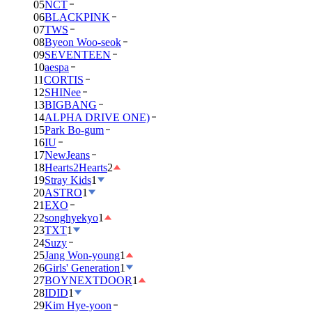
05
NCT
06
BLACKPINK
07
TWS
08
Byeon Woo-seok
09
SEVENTEEN
10
aespa
11
CORTIS
12
SHINee
13
BIGBANG
14
ALPHA DRIVE ONE)
15
Park Bo-gum
16
IU
17
NewJeans
18
Hearts2Hearts
2
19
Stray Kids
1
20
ASTRO
1
21
EXO
22
songhyekyo
1
23
TXT
1
24
Suzy
25
Jang Won-young
1
26
Girls' Generation
1
27
BOYNEXTDOOR
1
28
IDID
1
29
Kim Hye-yoon