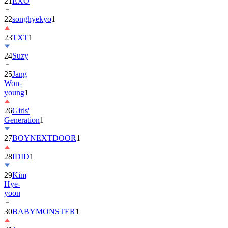
21
EXO
22
songhyekyo
1
23
TXT
1
24
Suzy
25
Jang
Won-
young
1
26
Girls'
Generation
1
27
BOYNEXTDOOR
1
28
IDID
1
29
Kim
Hye-
yoon
30
BABYMONSTER
1