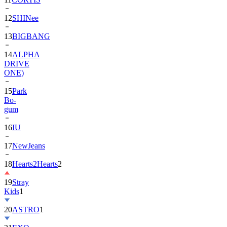
12
SHINee
13
BIGBANG
14
ALPHA
DRIVE
ONE)
15
Park
Bo-
gum
16
IU
17
NewJeans
18
Hearts2Hearts
2
19
Stray
Kids
1
20
ASTRO
1