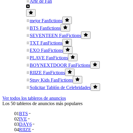
Arte de Fan
mejor Fanfictions
BTS Fanfictions
SEVENTEEN FanFictions
TXT FanFictions
EXO FanFictions
PLAVE FanFictions
BOYNEXTDOOR FanFictions
RIIZE FanFictions
Stray Kids FanFictions
Solicitar Tablón de Celebridades
Ver todos los tableros de anuncios
Los 50 tableros de anuncios más populares
01
BTS
02
IVE
03
DAY6
04
RIIZE