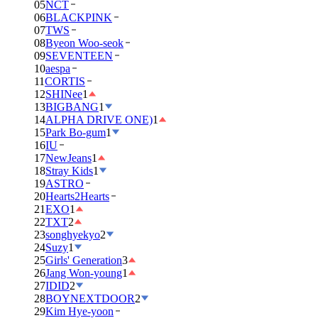
05
NCT
06
BLACKPINK
07
TWS
08
Byeon Woo-seok
09
SEVENTEEN
10
aespa
11
CORTIS
12
SHINee
1
13
BIGBANG
1
14
ALPHA DRIVE ONE)
1
15
Park Bo-gum
1
16
IU
17
NewJeans
1
18
Stray Kids
1
19
ASTRO
20
Hearts2Hearts
21
EXO
1
22
TXT
2
23
songhyekyo
2
24
Suzy
1
25
Girls' Generation
3
26
Jang Won-young
1
27
IDID
2
28
BOYNEXTDOOR
2
29
Kim Hye-yoon