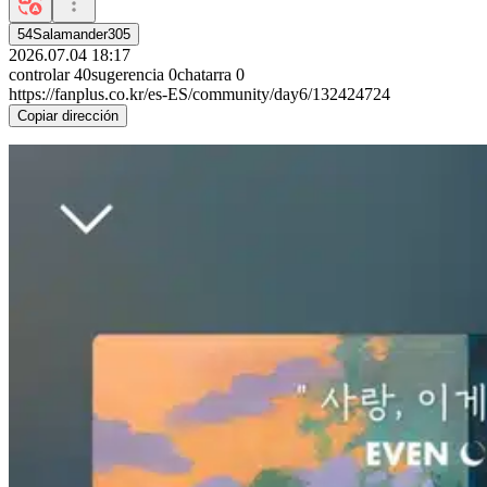
54Salamander305
2026.07.04 18:17
controlar
40
sugerencia
0
chatarra
0
https://fanplus.co.kr/es-ES/community/day6/132424724
Copiar dirección