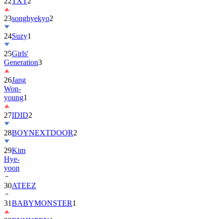
22
TXT
2
23
songhyekyo
2
24
Suzy
1
25
Girls'
Generation
3
26
Jang
Won-
young
1
27
IDID
2
28
BOYNEXTDOOR
2
29
Kim
Hye-
yoon
30
ATEEZ
31
BABYMONSTER
1