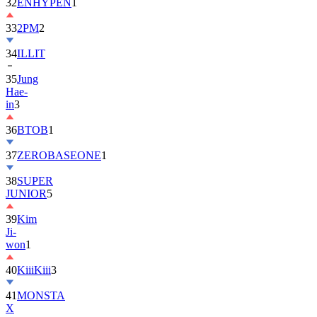
32
ENHYPEN
1
33
2PM
2
34
ILLIT
35
Jung
Hae-
in
3
36
BTOB
1
37
ZEROBASEONE
1
38
SUPER
JUNIOR
5
39
Kim
Ji-
won
1
40
KiiiKiii
3
41
MONSTA
X