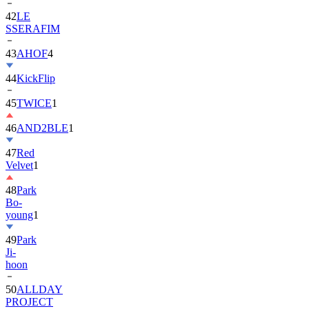
42
LE
SSERAFIM
43
AHOF
4
44
KickFlip
45
TWICE
1
46
AND2BLE
1
47
Red
Velvet
1
48
Park
Bo-
young
1
49
Park
Ji-
hoon
50
ALLDAY
PROJECT