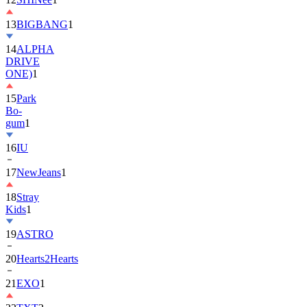
13
BIGBANG
1
14
ALPHA
DRIVE
ONE)
1
15
Park
Bo-
gum
1
16
IU
17
NewJeans
1
18
Stray
Kids
1
19
ASTRO
20
Hearts2Hearts
21
EXO
1