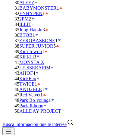
30
ATEEZ
31
BABYMONSTER
1
32
ENHYPEN
1
33
2PM
2
34
ILLIT
35
Jung Hae-in
3
36
BTOB
1
37
ZEROBASEONE
1
38
SUPER JUNIOR
5
39
Kim Ji-won
1
40
KiiiKiii
3
41
MONSTA X
42
LE SSERAFIM
43
AHOF
4
44
KickFlip
45
TWICE
1
46
AND2BLE
1
47
Red Velvet
1
48
Park Bo-young
1
49
Park Ji-hoon
50
ALLDAY PROJECT
Busca información que te interese