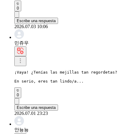
0
Escribe una respuesta
2026.07.03 10:06
민쥬우
¡Vaya! ¿Tenías las mejillas tan regordetas?

En serio, eres tan lindo/a...
0
Escribe una respuesta
2026.07.01 23:23
안뇽뇽