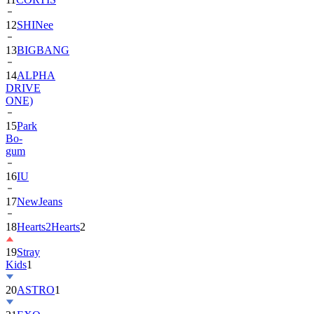
13
BIGBANG
14
ALPHA
DRIVE
ONE)
15
Park
Bo-
gum
16
IU
17
NewJeans
18
Hearts2Hearts
2
19
Stray
Kids
1
20
ASTRO
1
21
EXO