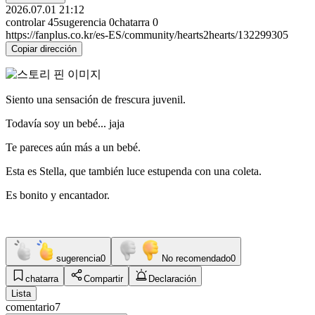
2026.07.01 21:12
controlar
45
sugerencia
0
chatarra
0
https://fanplus.co.kr/es-ES/community/hearts2hearts/132299305
Copiar dirección
Siento una sensación de frescura juvenil.
Todavía soy un bebé... jaja
Te pareces aún más a un bebé.
Esta es Stella, que también luce estupenda con una coleta.
Es bonito y encantador.
sugerencia
0
No recomendado
0
chatarra
Compartir
Declaración
Lista
comentario
7