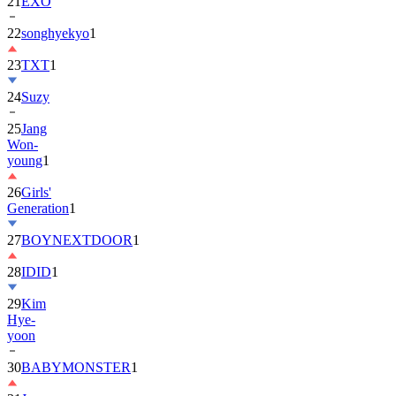
22
songhyekyo
1
23
TXT
1
24
Suzy
25
Jang
Won-
young
1
26
Girls'
Generation
1
27
BOYNEXTDOOR
1
28
IDID
1
29
Kim
Hye-
yoon
30
BABYMONSTER
1
31
Jung
Hae-