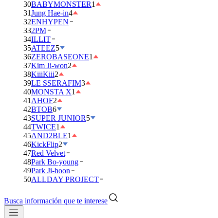
30
BABYMONSTER
1
31
Jung Hae-in
4
32
ENHYPEN
33
2PM
34
ILLIT
35
ATEEZ
5
36
ZEROBASEONE
1
37
Kim Ji-won
2
38
KiiiKiii
2
39
LE SSERAFIM
3
40
MONSTA X
1
41
AHOF
2
42
BTOB
6
43
SUPER JUNIOR
5
44
TWICE
1
45
AND2BLE
1
46
KickFlip
2
47
Red Velvet
48
Park Bo-young
49
Park Ji-hoon
50
ALLDAY PROJECT
Busca información que te interese