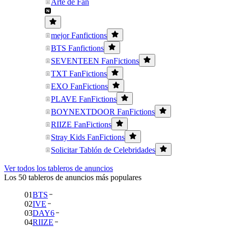
Arte de Fan
mejor Fanfictions
BTS Fanfictions
SEVENTEEN FanFictions
TXT FanFictions
EXO FanFictions
PLAVE FanFictions
BOYNEXTDOOR FanFictions
RIIZE FanFictions
Stray Kids FanFictions
Solicitar Tablón de Celebridades
Ver todos los tableros de anuncios
Los 50 tableros de anuncios más populares
01
BTS
02
IVE
03
DAY6
04
RIIZE