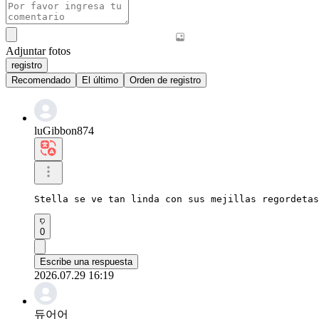
Adjuntar fotos
registro
Recomendado
El último
Orden de registro
luGibbon874
Stella se ve tan linda con sus mejillas regordetas
0
Escribe una respuesta
2026.07.29 16:19
듀어어