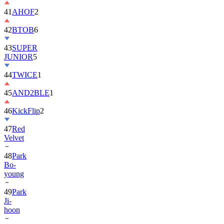
42
BTOB
6
43
SUPER
JUNIOR
5
44
TWICE
1
45
AND2BLE
1
46
KickFlip
2
47
Red
Velvet
48
Park
Bo-
young
49
Park
Ji-
hoon
50
ALLDAY
PROJECT