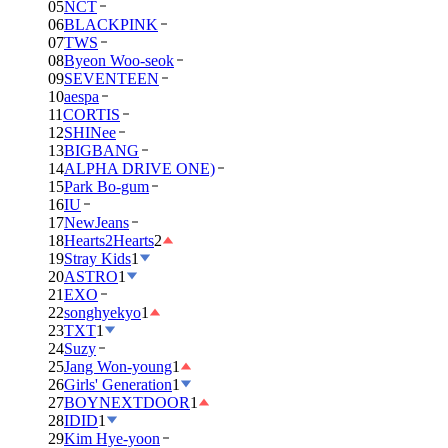
05
NCT
06
BLACKPINK
07
TWS
08
Byeon Woo-seok
09
SEVENTEEN
10
aespa
11
CORTIS
12
SHINee
13
BIGBANG
14
ALPHA DRIVE ONE)
15
Park Bo-gum
16
IU
17
NewJeans
18
Hearts2Hearts
2
19
Stray Kids
1
20
ASTRO
1
21
EXO
22
songhyekyo
1
23
TXT
1
24
Suzy
25
Jang Won-young
1
26
Girls' Generation
1
27
BOYNEXTDOOR
1
28
IDID
1
29
Kim Hye-yoon