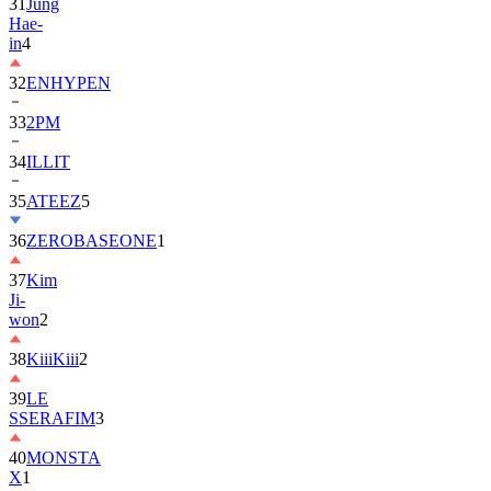
in
4
32
ENHYPEN
33
2PM
34
ILLIT
35
ATEEZ
5
36
ZEROBASEONE
1
37
Kim
Ji-
won
2
38
KiiiKiii
2
39
LE
SSERAFIM
3
40
MONSTA
X
1
41
AHOF
2