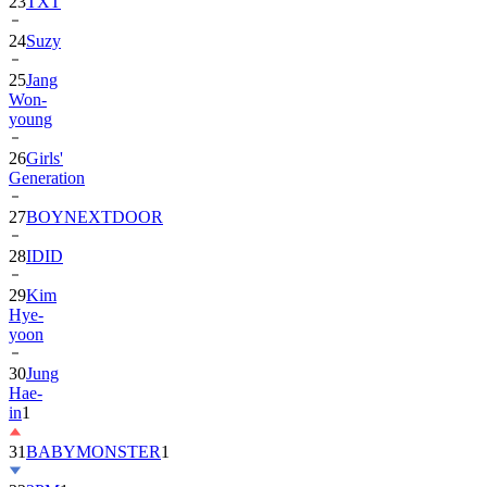
24
Suzy
25
Jang
Won-
young
26
Girls'
Generation
27
BOYNEXTDOOR
28
IDID
29
Kim
Hye-
yoon
30
Jung
Hae-
in
1
31
BABYMONSTER
1
32
2PM
1