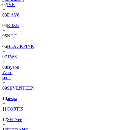
03
DAY6
04
RIIZE
05
NCT
06
BLACKPINK
07
TWS
08
Byeon
Woo-
seok
09
SEVENTEEN
10
aespa
11
CORTIS
12
SHINee
13
BIGBANG
14
ALPHA