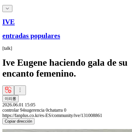
IVE
entradas populares
[
talk
]
Ive Eugene haciendo gala de su
encanto femenino.
이리롱
2026.06.01 15:05
controlar
94
sugerencia
0
chatarra
0
https://fanplus.co.kr/es-ES/community/ive/131008861
Copiar dirección