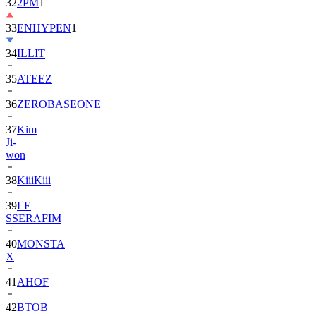
33
ENHYPEN
1
34
ILLIT
35
ATEEZ
36
ZEROBASEONE
37
Kim
Ji-
won
38
KiiiKiii
39
LE
SSERAFIM
40
MONSTA
X
41
AHOF
42
BTOB
43
SUPER