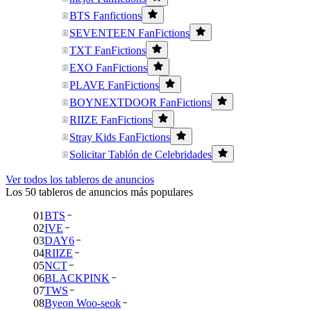
BTS Fanfictions
SEVENTEEN FanFictions
TXT FanFictions
EXO FanFictions
PLAVE FanFictions
BOYNEXTDOOR FanFictions
RIIZE FanFictions
Stray Kids FanFictions
Solicitar Tablón de Celebridades
Ver todos los tableros de anuncios
Los 50 tableros de anuncios más populares
01
BTS
02
IVE
03
DAY6
04
RIIZE
05
NCT
06
BLACKPINK
07
TWS
08
Byeon Woo-seok