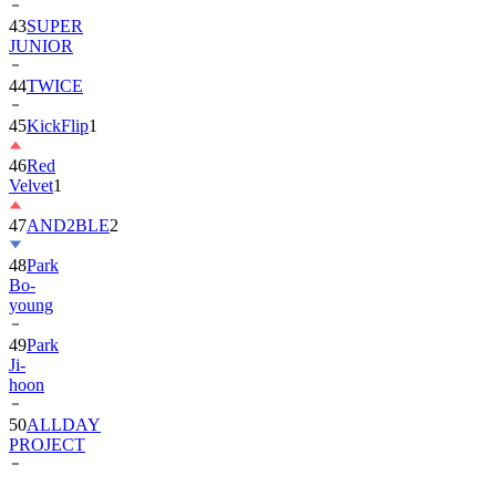
JUNIOR
44
TWICE
45
KickFlip
1
46
Red
Velvet
1
47
AND2BLE
2
48
Park
Bo-
young
49
Park
Ji-
hoon
50
ALLDAY
PROJECT