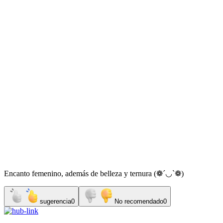
Encanto femenino, además de belleza y ternura (❁´◡`❁)
sugerencia
0
No recomendado
0