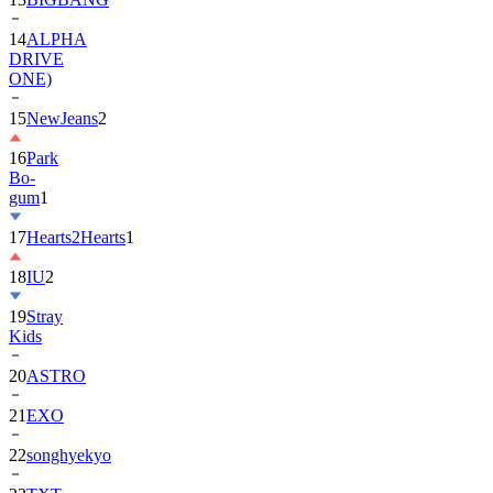
DRIVE
ONE)
15
NewJeans
2
16
Park
Bo-
gum
1
17
Hearts2Hearts
1
18
IU
2
19
Stray
Kids
20
ASTRO
21
EXO
22
songhyekyo
23
TXT