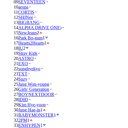
09
SEVENTEEN
10
aespa
11
CORTIS
12
SHINee
13
BIGBANG
14
ALPHA DRIVE ONE)
15
NewJeans
2
16
Park Bo-gum
1
17
Hearts2Hearts
1
18
IU
2
19
Stray Kids
20
ASTRO
21
EXO
22
songhyekyo
23
TXT
24
Suzy
25
Jang Won-young
26
Girls' Generation
27
BOYNEXTDOOR
28
IDID
29
Kim Hye-yoon
30
Jung Hae-in
1
31
BABYMONSTER
1
32
2PM
1
33
ENHYPEN
1