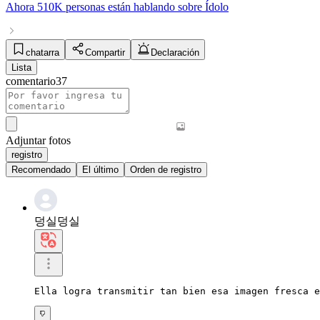
Ahora
510K personas
están hablando sobre
Ídolo
chatarra
Compartir
Declaración
Lista
comentario
37
Adjuntar fotos
registro
Recomendado
El último
Orden de registro
덩실덩실
Ella logra transmitir tan bien esa imagen fresca e