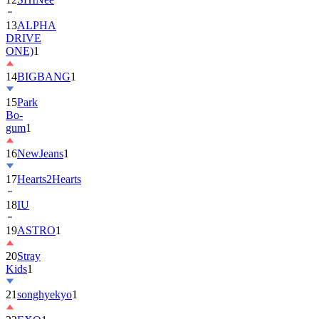
13
ALPHA
DRIVE
ONE)
1
14
BIGBANG
1
15
Park
Bo-
gum
1
16
NewJeans
1
17
Hearts2Hearts
18
IU
19
ASTRO
1
20
Stray
Kids
1
21
songhyekyo
1