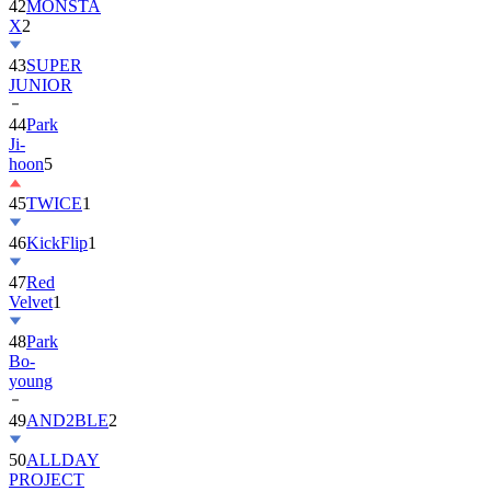
42
MONSTA
X
2
43
SUPER
JUNIOR
44
Park
Ji-
hoon
5
45
TWICE
1
46
KickFlip
1
47
Red
Velvet
1
48
Park
Bo-
young
49
AND2BLE
2
50
ALLDAY
PROJECT