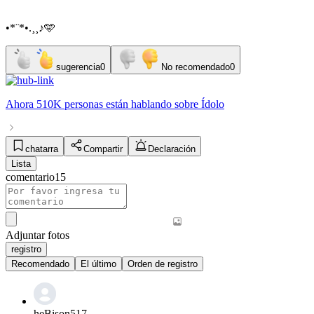
•*¨*•.¸¸♪🩵
sugerencia
0
No recomendado
0
Ahora
510K personas
están hablando sobre
Ídolo
chatarra
Compartir
Declaración
Lista
comentario
15
Adjuntar fotos
registro
Recomendado
El último
Orden de registro
heBison517