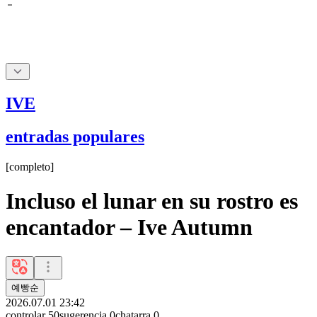
IVE
entradas populares
[
completo
]
Incluso el lunar en su rostro es
encantador – Ive Autumn
예빵순
2026.07.01 23:42
controlar
50
sugerencia
0
chatarra
0