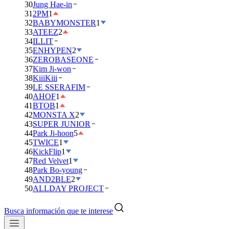
30
Jung Hae-in
31
2PM
1
32
BABYMONSTER
1
33
ATEEZ
2
34
ILLIT
35
ENHYPEN
2
36
ZEROBASEONE
37
Kim Ji-won
38
KiiiKiii
39
LE SSERAFIM
40
AHOF
1
41
BTOB
1
42
MONSTA X
2
43
SUPER JUNIOR
44
Park Ji-hoon
5
45
TWICE
1
46
KickFlip
1
47
Red Velvet
1
48
Park Bo-young
49
AND2BLE
2
50
ALLDAY PROJECT
Busca información que te interese