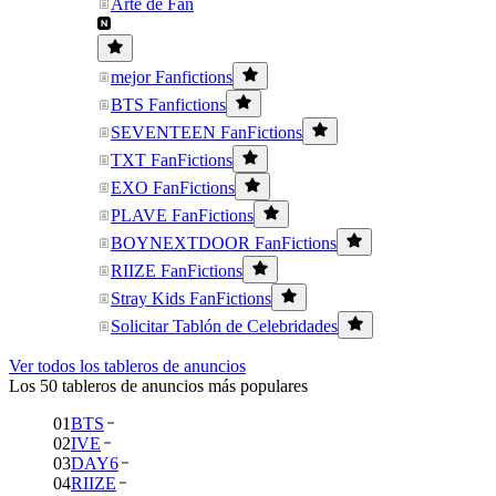
Arte de Fan
mejor Fanfictions
BTS Fanfictions
SEVENTEEN FanFictions
TXT FanFictions
EXO FanFictions
PLAVE FanFictions
BOYNEXTDOOR FanFictions
RIIZE FanFictions
Stray Kids FanFictions
Solicitar Tablón de Celebridades
Ver todos los tableros de anuncios
Los 50 tableros de anuncios más populares
01
BTS
02
IVE
03
DAY6
04
RIIZE