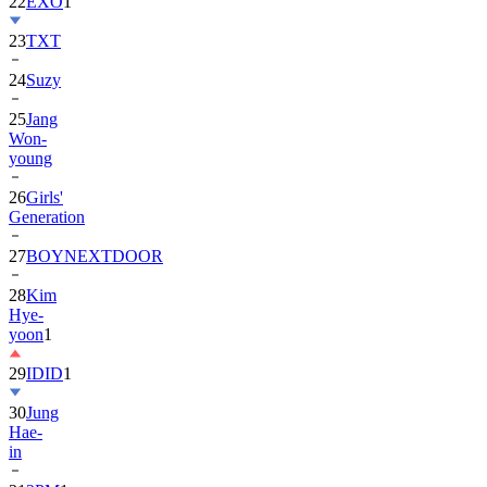
22
EXO
1
23
TXT
24
Suzy
25
Jang
Won-
young
26
Girls'
Generation
27
BOYNEXTDOOR
28
Kim
Hye-
yoon
1
29
IDID
1
30
Jung
Hae-
in