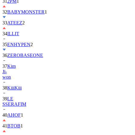
31
2PM
1
32
BABYMONSTER
1
33
ATEEZ
2
34
ILLIT
35
ENHYPEN
2
36
ZEROBASEONE
37
Kim
Ji-
won
38
KiiiKiii
39
LE
SSERAFIM
40
AHOF
1
41
BTOB
1