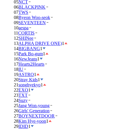
05
NCT
06
BLACKPINK
07
TWS
08
Byeon Woo-seok
09
SEVENTEEN
10
aespa
11
CORTIS
12
SHINee
13
ALPHA DRIVE ONE)
1
14
BIGBANG
1
15
Park Bo-gum
1
16
NewJeans
1
17
Hearts2Hearts
18
IU
19
ASTRO
1
20
Stray Kids
1
21
songhyekyo
1
22
EXO
1
23
TXT
24
Suzy
25
Jang Won-young
26
Girls' Generation
27
BOYNEXTDOOR
28
Kim Hye-yoon
1
29
IDID
1