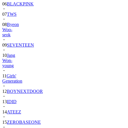
06
BLACKPINK
07
TWS
08
Byeon
Woo-
seok
09
SEVENTEEN
10
Jang
Won-
young
11
Girls'
Generation
12
BOYNEXTDOOR
13
IDID
14
ATEEZ
15
ZEROBASEONE