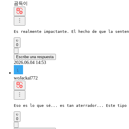
곰득이
Es realmente impactante. El hecho de que la senten
0
Escribe una respuesta
2026.06.04 14:53
woJackal772
Eso es lo que sé... es tan aterrador... Este tipo 
0