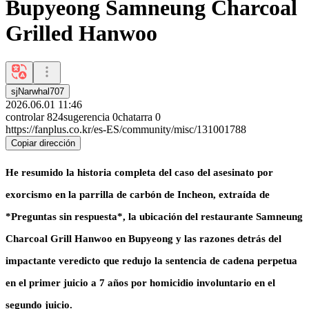
Bupyeong Samneung Charcoal
Grilled Hanwoo
sjNarwhal707
2026.06.01 11:46
controlar
824
sugerencia
0
chatarra
0
https://fanplus.co.kr/es-ES/community/misc/131001788
Copiar dirección
He resumido la historia completa del caso del asesinato por
exorcismo en la parrilla de carbón de Incheon, extraída de
*Preguntas sin respuesta*, la ubicación del restaurante Samneung
Charcoal Grill Hanwoo en Bupyeong y las razones detrás del
impactante veredicto que redujo la sentencia de cadena perpetua
en el primer juicio a 7 años por homicidio involuntario en el
segundo juicio.