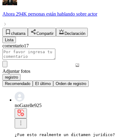
Ahora
294K personas
están hablando sobre
actor
chatarra
Compartir
Declaración
Lista
comentario
17
Adjuntar fotos
registro
Recomendado
El último
Orden de registro
noGazelle925
¿Fue esto realmente un dictamen jurídico?
