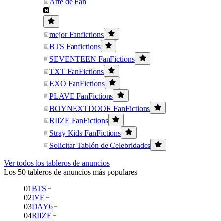
Arte de Fan
mejor Fanfictions
BTS Fanfictions
SEVENTEEN FanFictions
TXT FanFictions
EXO FanFictions
PLAVE FanFictions
BOYNEXTDOOR FanFictions
RIIZE FanFictions
Stray Kids FanFictions
Solicitar Tablón de Celebridades
Ver todos los tableros de anuncios
Los 50 tableros de anuncios más populares
01
BTS
02
IVE
03
DAY6
04
RIIZE