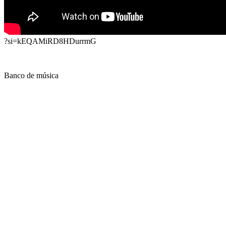
?si=kEQAMiRD8HDurrmG
Banco de música