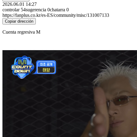
2026.06.01 14:27
controlar
54
sugerencia
0
chatarra
0
https://fanplus.co.kr/es-ES/community/misc/131007133
Copiar dirección
Cuenta regresiva M