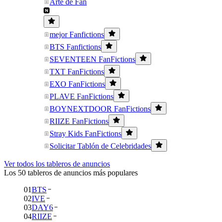
Arte de Fan
mejor Fanfictions
BTS Fanfictions
SEVENTEEN FanFictions
TXT FanFictions
EXO FanFictions
PLAVE FanFictions
BOYNEXTDOOR FanFictions
RIIZE FanFictions
Stray Kids FanFictions
Solicitar Tablón de Celebridades
Ver todos los tableros de anuncios
Los 50 tableros de anuncios más populares
01
BTS
02
IVE
03
DAY6
04
RIIZE