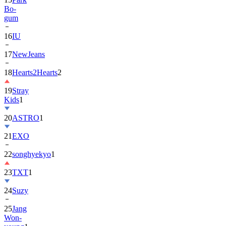
Bo-
gum
16
IU
17
NewJeans
18
Hearts2Hearts
2
19
Stray
Kids
1
20
ASTRO
1
21
EXO
22
songhyekyo
1
23
TXT
1
24
Suzy
25
Jang
Won-