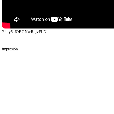
?si=y5sJOBGNwRdjvFLN
impresión