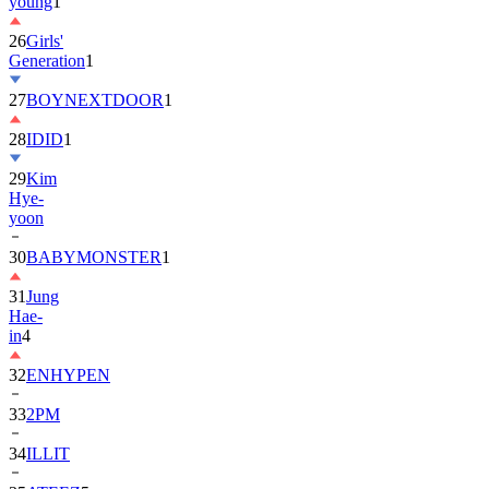
young
1
26
Girls'
Generation
1
27
BOYNEXTDOOR
1
28
IDID
1
29
Kim
Hye-
yoon
30
BABYMONSTER
1
31
Jung
Hae-
in
4
32
ENHYPEN
33
2PM
34
ILLIT