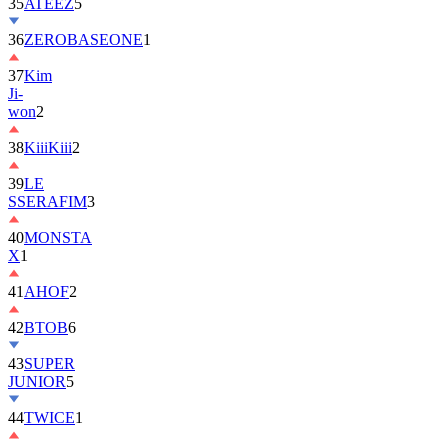
35
ATEEZ
5
36
ZEROBASEONE
1
37
Kim
Ji-
won
2
38
KiiiKiii
2
39
LE
SSERAFIM
3
40
MONSTA
X
1
41
AHOF
2
42
BTOB
6
43
SUPER
JUNIOR
5
44
TWICE
1