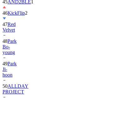
45
AND2BLE
1
46
KickFlip
2
47
Red
Velvet
48
Park
Bo-
young
49
Park
Ji-
hoon
50
ALLDAY
PROJECT