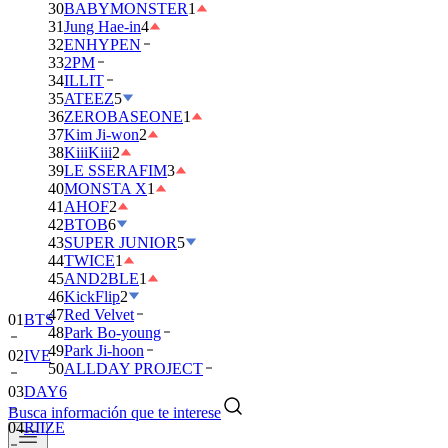
30
BABYMONSTER
1
31
Jung Hae-in
4
32
ENHYPEN
33
2PM
34
ILLIT
35
ATEEZ
5
36
ZEROBASEONE
1
37
Kim Ji-won
2
38
KiiiKiii
2
39
LE SSERAFIM
3
40
MONSTA X
1
41
AHOF
2
42
BTOB
6
43
SUPER JUNIOR
5
44
TWICE
1
45
AND2BLE
1
46
KickFlip
2
47
Red Velvet
01
BTS
48
Park Bo-young
49
Park Ji-hoon
02
IVE
50
ALLDAY PROJECT
03
DAY6
Busca información que te interese
04
RIIZE