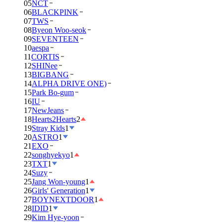
05
NCT
06
BLACKPINK
07
TWS
08
Byeon Woo-seok
09
SEVENTEEN
10
aespa
11
CORTIS
12
SHINee
13
BIGBANG
14
ALPHA DRIVE ONE)
15
Park Bo-gum
16
IU
17
NewJeans
18
Hearts2Hearts
2
19
Stray Kids
1
20
ASTRO
1
21
EXO
22
songhyekyo
1
23
TXT
1
24
Suzy
25
Jang Won-young
1
26
Girls' Generation
1
27
BOYNEXTDOOR
1
28
IDID
1
29
Kim Hye-yoon