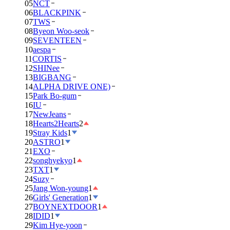
05
NCT
06
BLACKPINK
07
TWS
08
Byeon Woo-seok
09
SEVENTEEN
10
aespa
11
CORTIS
12
SHINee
13
BIGBANG
14
ALPHA DRIVE ONE)
15
Park Bo-gum
16
IU
17
NewJeans
18
Hearts2Hearts
2
19
Stray Kids
1
20
ASTRO
1
21
EXO
22
songhyekyo
1
23
TXT
1
24
Suzy
25
Jang Won-young
1
26
Girls' Generation
1
27
BOYNEXTDOOR
1
28
IDID
1
29
Kim Hye-yoon