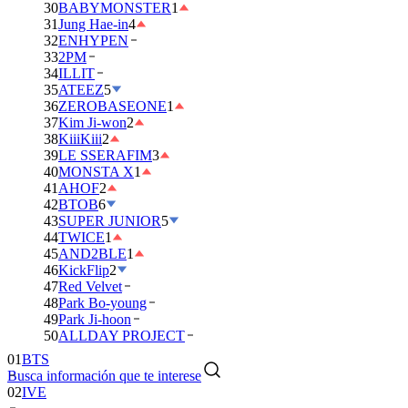
30
BABYMONSTER
1
31
Jung Hae-in
4
32
ENHYPEN
33
2PM
34
ILLIT
35
ATEEZ
5
36
ZEROBASEONE
1
37
Kim Ji-won
2
38
KiiiKiii
2
39
LE SSERAFIM
3
40
MONSTA X
1
41
AHOF
2
42
BTOB
6
43
SUPER JUNIOR
5
44
TWICE
1
45
AND2BLE
1
46
KickFlip
2
47
Red Velvet
48
Park Bo-young
49
Park Ji-hoon
50
ALLDAY PROJECT
01
BTS
Busca información que te interese
02
IVE