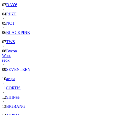
03
DAY6
04
RIIZE
05
NCT
06
BLACKPINK
07
TWS
08
Byeon
Woo-
seok
09
SEVENTEEN
10
aespa
11
CORTIS
12
SHINee
13
BIGBANG