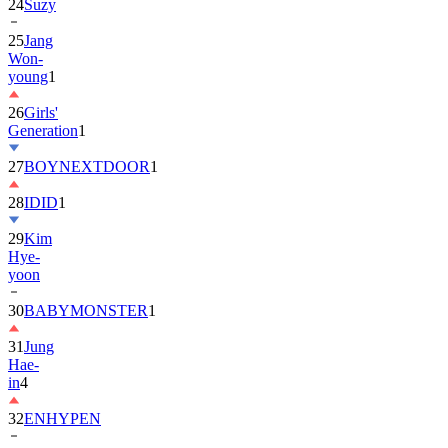
24
Suzy
25
Jang
Won-
young
1
26
Girls'
Generation
1
27
BOYNEXTDOOR
1
28
IDID
1
29
Kim
Hye-
yoon
30
BABYMONSTER
1
31
Jung
Hae-
in
4
32
ENHYPEN