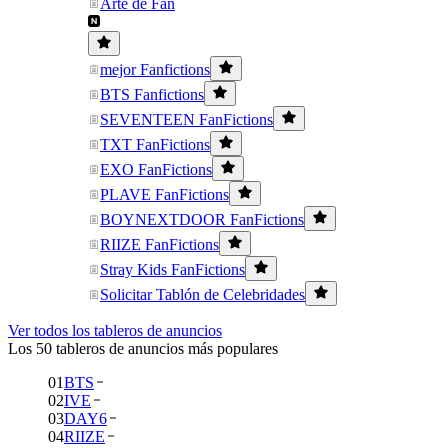
Arte de Fan
mejor Fanfictions
BTS Fanfictions
SEVENTEEN FanFictions
TXT FanFictions
EXO FanFictions
PLAVE FanFictions
BOYNEXTDOOR FanFictions
RIIZE FanFictions
Stray Kids FanFictions
Solicitar Tablón de Celebridades
Ver todos los tableros de anuncios
Los 50 tableros de anuncios más populares
01
BTS
02
IVE
03
DAY6
04
RIIZE