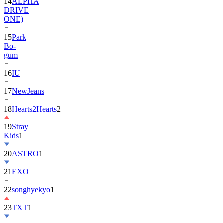
14
ALPHA
DRIVE
ONE)
15
Park
Bo-
gum
16
IU
17
NewJeans
18
Hearts2Hearts
2
19
Stray
Kids
1
20
ASTRO
1
21
EXO
22
songhyekyo
1
23
TXT
1