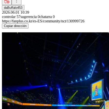
daBuffalo453
2026.06.01 10:39
controlar
57
sugerencia
0
chatarra
0
https://fanplus.co.kr/es-ES/community/nct/130999726
Copiar dirección