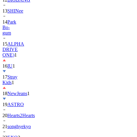
13
SHINee
14
Park
Bo-
gum
15
ALPHA
DRIVE
ONE)
1
16
IU
1
17
Stray
Kids
1
18
NewJeans
1
19
ASTRO
20
Hearts2Hearts
21
songhyekyo