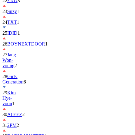
22
EXO
3
23
Suzy
1
24
TXT
1
25
IDID
1
26
BOYNEXTDOOR
1
27
Jang
Won-
young
2
28
Girls'
Generation
6
29
Kim
Hye-
yoon
1
30
ATEEZ
2
31
2PM
2