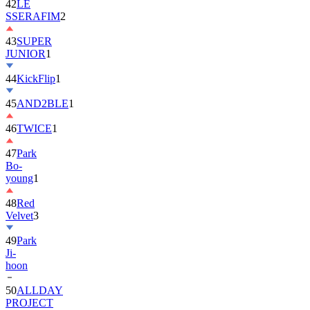
42
LE
SSERAFIM
2
43
SUPER
JUNIOR
1
44
KickFlip
1
45
AND2BLE
1
46
TWICE
1
47
Park
Bo-
young
1
48
Red
Velvet
3
49
Park
Ji-
hoon
50
ALLDAY
PROJECT