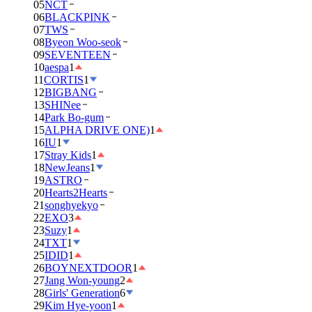
05
NCT
06
BLACKPINK
07
TWS
08
Byeon Woo-seok
09
SEVENTEEN
10
aespa
1
11
CORTIS
1
12
BIGBANG
13
SHINee
14
Park Bo-gum
15
ALPHA DRIVE ONE)
1
16
IU
1
17
Stray Kids
1
18
NewJeans
1
19
ASTRO
20
Hearts2Hearts
21
songhyekyo
22
EXO
3
23
Suzy
1
24
TXT
1
25
IDID
1
26
BOYNEXTDOOR
1
27
Jang Won-young
2
28
Girls' Generation
6
29
Kim Hye-yoon
1