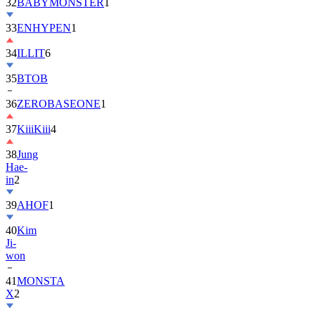
32
BABYMONSTER
1
33
ENHYPEN
1
34
ILLIT
6
35
BTOB
36
ZEROBASEONE
1
37
KiiiKiii
4
38
Jung
Hae-
in
2
39
AHOF
1
40
Kim
Ji-
won
41
MONSTA
X
2