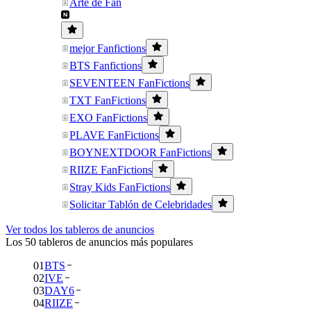
Arte de Fan
mejor Fanfictions
BTS Fanfictions
SEVENTEEN FanFictions
TXT FanFictions
EXO FanFictions
PLAVE FanFictions
BOYNEXTDOOR FanFictions
RIIZE FanFictions
Stray Kids FanFictions
Solicitar Tablón de Celebridades
Ver todos los tableros de anuncios
Los 50 tableros de anuncios más populares
01
BTS
02
IVE
03
DAY6
04
RIIZE