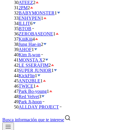
30
ATEEZ
2
31
2PM
2
32
BABYMONSTER
1
33
ENHYPEN
1
34
ILLIT
6
35
BTOB
36
ZEROBASEONE
1
37
KiiiKiii
4
38
Jung Hae-in
2
39
AHOF
1
40
Kim Ji-won
41
MONSTA X
2
42
LE SSERAFIM
2
43
SUPER JUNIOR
1
44
KickFlip
1
45
AND2BLE
1
46
TWICE
1
47
Park Bo-young
1
48
Red Velvet
3
49
Park Ji-hoon
50
ALLDAY PROJECT
Busca información que te interese