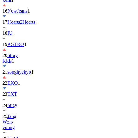
16
NewJeans
1
17
Hearts2Hearts
18
IU
19
ASTRO
1
20
Stray
Kids
1
21
songhyekyo
1
22
EXO
1
23
TXT
24
Suzy
25
Jang
Won-
young