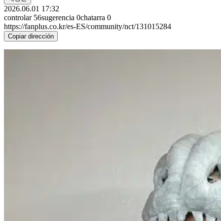
2026.06.01 17:32
controlar
56
sugerencia
0
chatarra
0
https://fanplus.co.kr/es-ES/community/nct/131015284
Copiar dirección