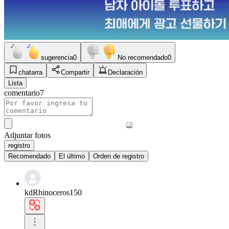
sugerencia
0
No recomendado
0
chatarra
Compartir
Declaración
Lista
comentario
7
Adjuntar fotos
registro
Recomendado
El último
Orden de registro
kdRhinoceros150