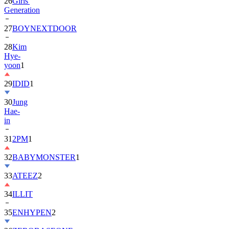
26
Girls'
Generation
27
BOYNEXTDOOR
28
Kim
Hye-
yoon
1
29
IDID
1
30
Jung
Hae-
in
31
2PM
1
32
BABYMONSTER
1
33
ATEEZ
2
34
ILLIT
35
ENHYPEN
2