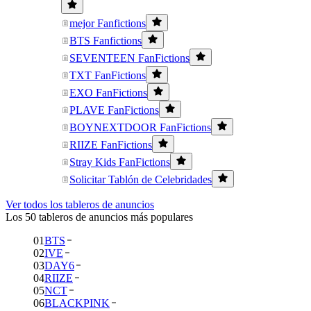
mejor Fanfictions
BTS Fanfictions
SEVENTEEN FanFictions
TXT FanFictions
EXO FanFictions
PLAVE FanFictions
BOYNEXTDOOR FanFictions
RIIZE FanFictions
Stray Kids FanFictions
Solicitar Tablón de Celebridades
Ver todos los tableros de anuncios
Los 50 tableros de anuncios más populares
01
BTS
02
IVE
03
DAY6
04
RIIZE
05
NCT
06
BLACKPINK