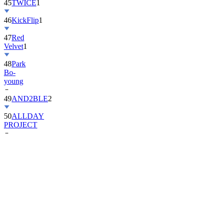
45
TWICE
1
46
KickFlip
1
47
Red
Velvet
1
48
Park
Bo-
young
49
AND2BLE
2
50
ALLDAY
PROJECT