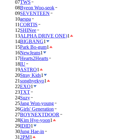
07
TWS
08
Byeon Woo-seok
09
SEVENTEEN
10
aespa
11
CORTIS
12
SHINee
13
ALPHA DRIVE ONE)
1
14
BIGBANG
1
15
Park Bo-gum
1
16
NewJeans
1
17
Hearts2Hearts
18
IU
19
ASTRO
1
20
Stray Kids
1
21
songhyekyo
1
22
EXO
1
23
TXT
24
Suzy
25
Jang Won-young
26
Girls' Generation
27
BOYNEXTDOOR
28
Kim Hye-yoon
1
29
IDID
1
30
Jung Hae-in
31
2PM
1