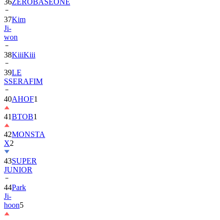
36
ZEROBASEONE
37
Kim
Ji-
won
38
KiiiKiii
39
LE
SSERAFIM
40
AHOF
1
41
BTOB
1
42
MONSTA
X
2
43
SUPER
JUNIOR
44
Park
Ji-
hoon
5