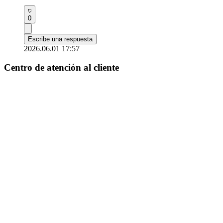
0
Escribe una respuesta
2026.06.01 17:57
Centro de atención al cliente
appfanplus@gmail.com
Consulta por correo electrónico
Condiciones de uso
|
política de privacidad
Piso 10, 17-6, Yeoksam-ro 3-gil, Gangnam-gu, Seúl
Copyright © Pan Plus. Reservados todos los derechos.