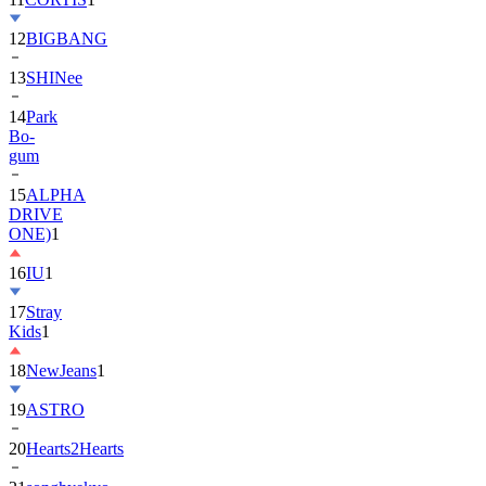
13
SHINee
14
Park
Bo-
gum
15
ALPHA
DRIVE
ONE)
1
16
IU
1
17
Stray
Kids
1
18
NewJeans
1
19
ASTRO
20
Hearts2Hearts
21
songhyekyo