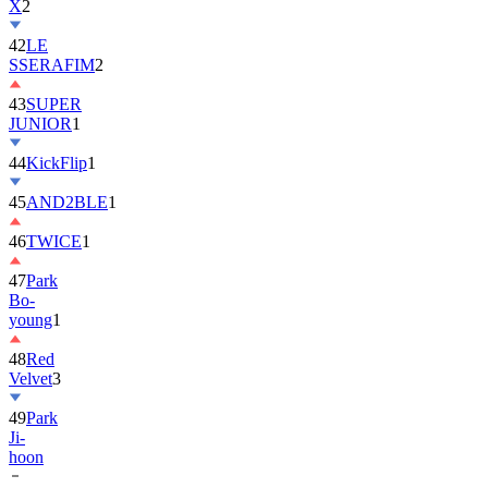
42
LE
SSERAFIM
2
43
SUPER
JUNIOR
1
44
KickFlip
1
45
AND2BLE
1
46
TWICE
1
47
Park
Bo-
young
1
48
Red
Velvet
3
49
Park
Ji-
hoon
50
ALLDAY
PROJECT