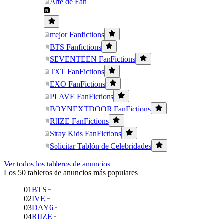
Arte de Fan
mejor Fanfictions
BTS Fanfictions
SEVENTEEN FanFictions
TXT FanFictions
EXO FanFictions
PLAVE FanFictions
BOYNEXTDOOR FanFictions
RIIZE FanFictions
Stray Kids FanFictions
Solicitar Tablón de Celebridades
Ver todos los tableros de anuncios
Los 50 tableros de anuncios más populares
01
BTS
02
IVE
03
DAY6
04
RIIZE