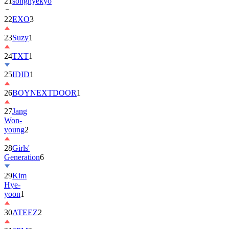
22
EXO
3
23
Suzy
1
24
TXT
1
25
IDID
1
26
BOYNEXTDOOR
1
27
Jang
Won-
young
2
28
Girls'
Generation
6
29
Kim
Hye-
yoon
1
30
ATEEZ
2
31
2PM
2