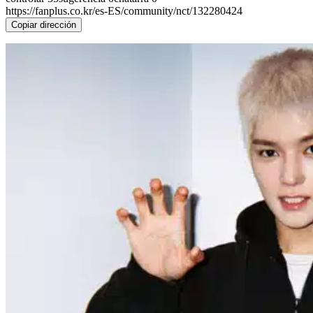
https://fanplus.co.kr/es-ES/community/nct/132280424
Copiar dirección