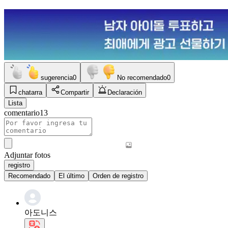
sugerencia
0
No recomendado
0
chatarra
Compartir
Declaración
Lista
comentario
13
Adjuntar fotos
registro
Recomendado
El último
Orden de registro
아도니스