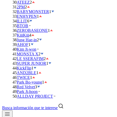
30
ATEEZ
2
31
2PM
2
32
BABYMONSTER
1
33
ENHYPEN
1
34
ILLIT
6
35
BTOB
36
ZEROBASEONE
1
37
KiiiKiii
4
38
Jung Hae-in
2
39
AHOF
1
40
Kim Ji-won
41
MONSTA X
2
42
LE SSERAFIM
2
43
SUPER JUNIOR
1
44
KickFlip
1
45
AND2BLE
1
46
TWICE
1
47
Park Bo-young
1
48
Red Velvet
3
49
Park Ji-hoon
50
ALLDAY PROJECT
Busca información que te interese