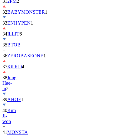
32
BABYMONSTER
1
33
ENHYPEN
1
34
ILLIT
6
35
BTOB
36
ZEROBASEONE
1
37
KiiiKiii
4
38
Jung
Hae-
in
2
39
AHOF
1
40
Kim
Ji-
won
41
MONSTA
X
2