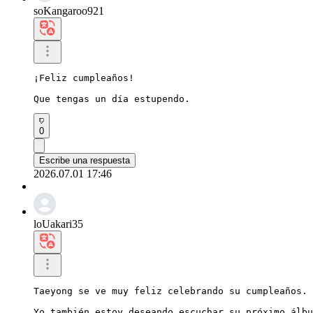
soKangaroo921
¡Feliz cumpleaños!

Que tengas un día estupendo.
0
Escribe una respuesta
2026.07.01 17:46
loUakari35
Taeyong se ve muy feliz celebrando su cumpleaños.

Yo también estoy deseando escuchar su próximo álbu