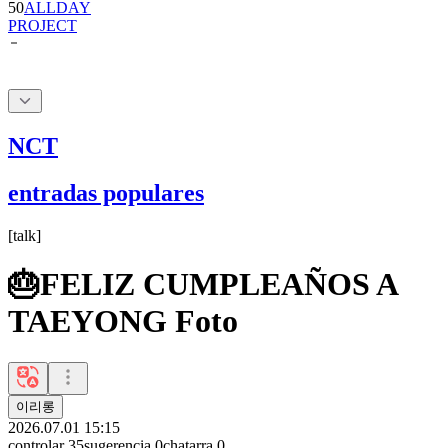
NCT
entradas populares
[
talk
]
🎂FELIZ CUMPLEAÑOS A
TAEYONG Foto
이리롱
2026.07.01 15:15
controlar
35
sugerencia
0
chatarra
0