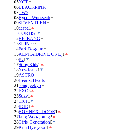
05
NCT
06
BLACKPINK
07
TWS
08
Byeon Woo-seok
09
SEVENTEEN
10
aespa
1
11
CORTIS
1
12
BIGBANG
13
SHINee
14
Park Bo-gum
15
ALPHA DRIVE ONE)
1
16
IU
1
17
Stray Kids
1
18
NewJeans
1
19
ASTRO
20
Hearts2Hearts
21
songhyekyo
22
EXO
3
23
Suzy
1
24
TXT
1
25
IDID
1
26
BOYNEXTDOOR
1
27
Jang Won-young
2
28
Girls' Generation
6
29
Kim Hye-yoon
1