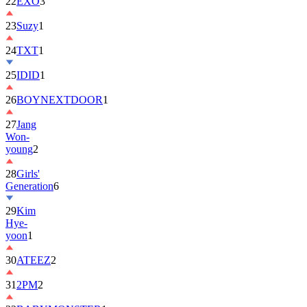
22
EXO
3
23
Suzy
1
24
TXT
1
25
IDID
1
26
BOYNEXTDOOR
1
27
Jang
Won-
young
2
28
Girls'
Generation
6
29
Kim
Hye-
yoon
1
30
ATEEZ
2
31
2PM
2