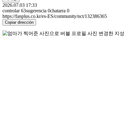
2026.07.03 17:33
controlar
63
sugerencia
0
chatarra
0
https://fanplus.co.kr/es-ES/community/nct/132386365
Copiar dirección