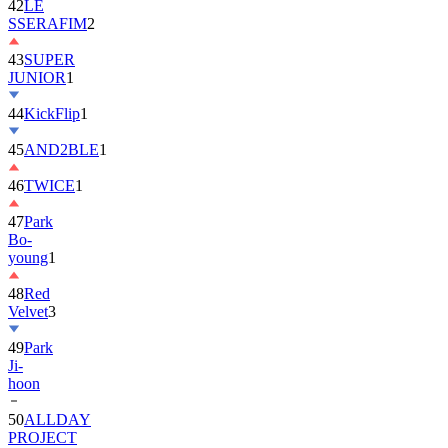
42
LE
SSERAFIM
2
43
SUPER
JUNIOR
1
44
KickFlip
1
45
AND2BLE
1
46
TWICE
1
47
Park
Bo-
young
1
48
Red
Velvet
3
49
Park
Ji-
hoon
50
ALLDAY
PROJECT