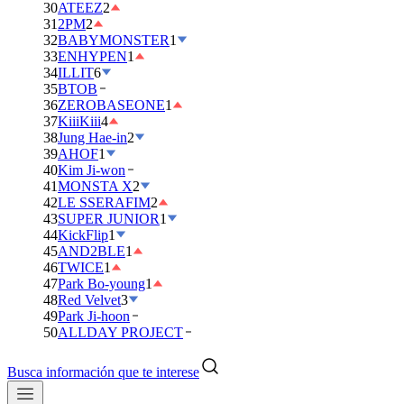
30
ATEEZ
2
31
2PM
2
32
BABYMONSTER
1
33
ENHYPEN
1
34
ILLIT
6
35
BTOB
36
ZEROBASEONE
1
37
KiiiKiii
4
38
Jung Hae-in
2
39
AHOF
1
40
Kim Ji-won
41
MONSTA X
2
42
LE SSERAFIM
2
43
SUPER JUNIOR
1
44
KickFlip
1
45
AND2BLE
1
46
TWICE
1
47
Park Bo-young
1
48
Red Velvet
3
49
Park Ji-hoon
50
ALLDAY PROJECT
Busca información que te interese