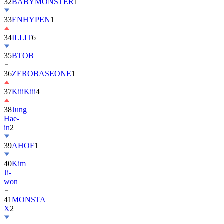
32
BABYMONSTER
1
33
ENHYPEN
1
34
ILLIT
6
35
BTOB
36
ZEROBASEONE
1
37
KiiiKiii
4
38
Jung
Hae-
in
2
39
AHOF
1
40
Kim
Ji-
won
41
MONSTA
X
2