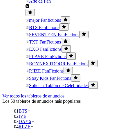
Arte de Fan
mejor Fanfictions
BTS Fanfictions
SEVENTEEN FanFictions
TXT FanFictions
EXO FanFictions
PLAVE FanFictions
BOYNEXTDOOR FanFictions
RIIZE FanFictions
Stray Kids FanFictions
Solicitar Tablón de Celebridades
Ver todos los tableros de anuncios
Los 50 tableros de anuncios más populares
01
BTS
02
IVE
03
DAY6
04
RIIZE