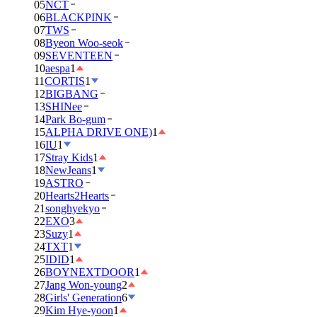
05
NCT
06
BLACKPINK
07
TWS
08
Byeon Woo-seok
09
SEVENTEEN
10
aespa
1
11
CORTIS
1
12
BIGBANG
13
SHINee
14
Park Bo-gum
15
ALPHA DRIVE ONE)
1
16
IU
1
17
Stray Kids
1
18
NewJeans
1
19
ASTRO
20
Hearts2Hearts
21
songhyekyo
22
EXO
3
23
Suzy
1
24
TXT
1
25
IDID
1
26
BOYNEXTDOOR
1
27
Jang Won-young
2
28
Girls' Generation
6
29
Kim Hye-yoon
1