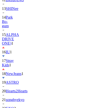
13
SHINee
14
Park
Bo-
gum
15
ALPHA
DRIVE
ONE)
1
16
IU
1
17
Stray
Kids
1
18
NewJeans
1
19
ASTRO
20
Hearts2Hearts
21
songhyekyo