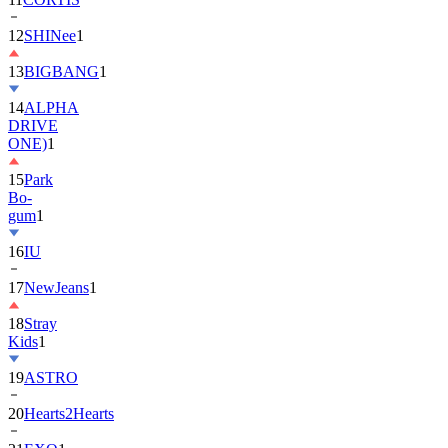
13
BIGBANG
1
14
ALPHA
DRIVE
ONE)
1
15
Park
Bo-
gum
1
16
IU
17
NewJeans
1
18
Stray
Kids
1
19
ASTRO
20
Hearts2Hearts
21
EXO
1