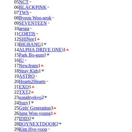
05
NCT
06
BLACKPINK
07
TWS
08
Byeon Woo-seok
09
SEVENTEEN
10
aespa
11
CORTIS
12
SHINee
1
13
BIGBANG
1
14
ALPHA DRIVE ONE)
1
15
Park Bo-gum
1
16
IU
17
NewJeans
1
18
Stray Kids
1
19
ASTRO
20
Hearts2Hearts
21
EXO
1
22
TXT
2
23
songhyekyo
2
24
Suzy
1
25
Girls' Generation
3
26
Jang Won-young
1
27
IDID
2
28
BOYNEXTDOOR
2
29
Kim Hye-yoon