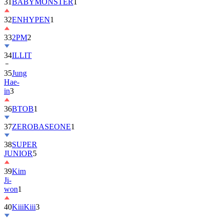
32
ENHYPEN
1
33
2PM
2
34
ILLIT
35
Jung
Hae-
in
3
36
BTOB
1
37
ZEROBASEONE
1
38
SUPER
JUNIOR
5
39
Kim
Ji-
won
1
40
KiiiKiii
3
41
MONSTA
X