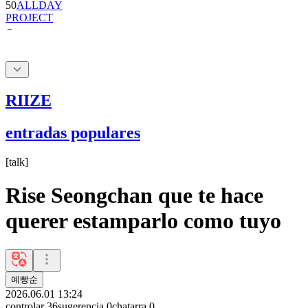
RIIZE
entradas populares
[
talk
]
Rise Seongchan que te hace
querer estamparlo como tuyo
예빵순
2026.06.01 13:24
controlar
36
sugerencia
0
chatarra
0