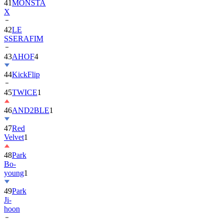
42
LE
SSERAFIM
43
AHOF
4
44
KickFlip
45
TWICE
1
46
AND2BLE
1
47
Red
Velvet
1
48
Park
Bo-
young
1
49
Park
Ji-
hoon
50
ALLDAY
PROJECT