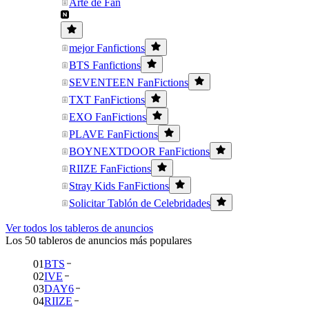
Arte de Fan
mejor Fanfictions
BTS Fanfictions
SEVENTEEN FanFictions
TXT FanFictions
EXO FanFictions
PLAVE FanFictions
BOYNEXTDOOR FanFictions
RIIZE FanFictions
Stray Kids FanFictions
Solicitar Tablón de Celebridades
Ver todos los tableros de anuncios
Los 50 tableros de anuncios más populares
01
BTS
02
IVE
03
DAY6
04
RIIZE