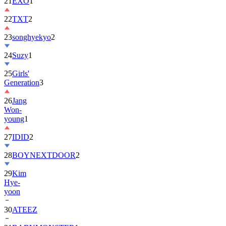
22
TXT
2
23
songhyekyo
2
24
Suzy
1
25
Girls'
Generation
3
26
Jang
Won-
young
1
27
IDID
2
28
BOYNEXTDOOR
2
29
Kim
Hye-
yoon
30
ATEEZ
31
BABYMONSTER
1