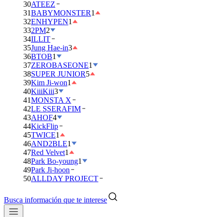
30
ATEEZ
31
BABYMONSTER
1
32
ENHYPEN
1
33
2PM
2
34
ILLIT
35
Jung Hae-in
3
36
BTOB
1
37
ZEROBASEONE
1
38
SUPER JUNIOR
5
39
Kim Ji-won
1
40
KiiiKiii
3
41
MONSTA X
42
LE SSERAFIM
43
AHOF
4
44
KickFlip
45
TWICE
1
46
AND2BLE
1
47
Red Velvet
1
48
Park Bo-young
1
49
Park Ji-hoon
50
ALLDAY PROJECT
Busca información que te interese