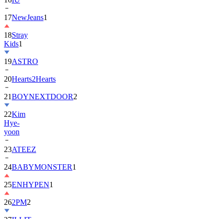
18
Stray
Kids
1
19
ASTRO
20
Hearts2Hearts
21
BOYNEXTDOOR
2
22
Kim
Hye-
yoon
23
ATEEZ
24
BABYMONSTER
1
25
ENHYPEN
1
26
2PM
2
27
ILLIT