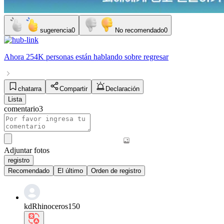
sugerencia
0
No recomendado
0
Ahora
254K personas
están hablando sobre
regresar
chatarra
Compartir
Declaración
Lista
comentario
3
Adjuntar fotos
registro
Recomendado
El último
Orden de registro
kdRhinoceros150