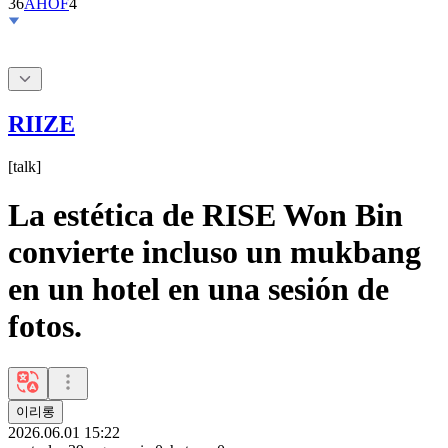
RIIZE
[
talk
]
La estética de RISE Won Bin
convierte incluso un mukbang
en un hotel en una sesión de
fotos.
이리롱
2026.06.01 15:22