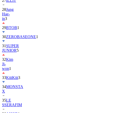
28
Jung
Hae-
in
3
29
BTOB
1
30
ZEROBASEONE
1
31
SUPER
JUNIOR
5
32
Kim
Ji-
won
1
33
KiiiKiii
3
34
MONSTA
X
35
LE
SSERAFIM
36
AHOF
4