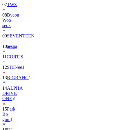
08
Byeon
Woo-
seok
09
SEVENTEEN
10
aespa
11
CORTIS
12
SHINee
1
13
BIGBANG
1
14
ALPHA
DRIVE
ONE)
1
15
Park
Bo-
gum
1
16
IU
17
NewJeans
1