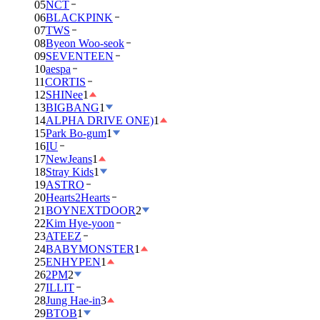
05
NCT
06
BLACKPINK
07
TWS
08
Byeon Woo-seok
09
SEVENTEEN
10
aespa
11
CORTIS
12
SHINee
1
13
BIGBANG
1
14
ALPHA DRIVE ONE)
1
15
Park Bo-gum
1
16
IU
17
NewJeans
1
18
Stray Kids
1
19
ASTRO
20
Hearts2Hearts
21
BOYNEXTDOOR
2
22
Kim Hye-yoon
23
ATEEZ
24
BABYMONSTER
1
25
ENHYPEN
1
26
2PM
2
27
ILLIT
28
Jung Hae-in
3
29
BTOB
1