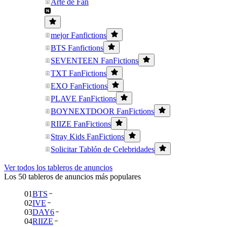
Arte de Fan
mejor Fanfictions
BTS Fanfictions
SEVENTEEN FanFictions
TXT FanFictions
EXO FanFictions
PLAVE FanFictions
BOYNEXTDOOR FanFictions
RIIZE FanFictions
Stray Kids FanFictions
Solicitar Tablón de Celebridades
Ver todos los tableros de anuncios
Los 50 tableros de anuncios más populares
01
BTS
02
IVE
03
DAY6
04
RIIZE