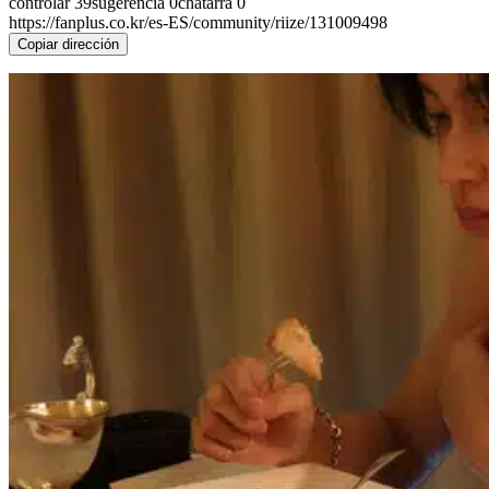
controlar
39
sugerencia
0
chatarra
0
https://fanplus.co.kr/es-ES/community/riize/131009498
Copiar dirección