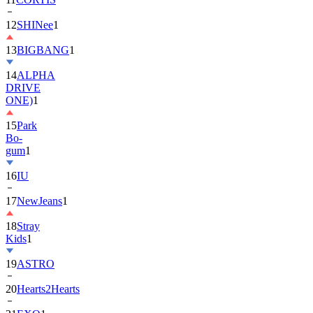
12
SHINee
1
13
BIGBANG
1
14
ALPHA
DRIVE
ONE)
1
15
Park
Bo-
gum
1
16
IU
17
NewJeans
1
18
Stray
Kids
1
19
ASTRO
20
Hearts2Hearts