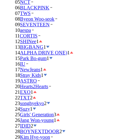
05
NCT
06
BLACKPINK
07
TWS
08
Byeon Woo-seok
09
SEVENTEEN
10
aespa
11
CORTIS
12
SHINee
1
13
BIGBANG
1
14
ALPHA DRIVE ONE)
1
15
Park Bo-gum
1
16
IU
17
NewJeans
1
18
Stray Kids
1
19
ASTRO
20
Hearts2Hearts
21
EXO
1
22
TXT
2
23
songhyekyo
2
24
Suzy
1
25
Girls' Generation
3
26
Jang Won-young
1
27
IDID
2
28
BOYNEXTDOOR
2
29
Kim Hye-yoon