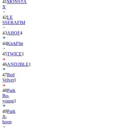
41
MONSTA
X
42
LE
SSERAFIM
43
AHOF
4
44
KickFlip
45
TWICE
1
46
AND2BLE
1
47
Red
Velvet
1
48
Park
Bo-
young
1
49
Park
Ji-
hoon