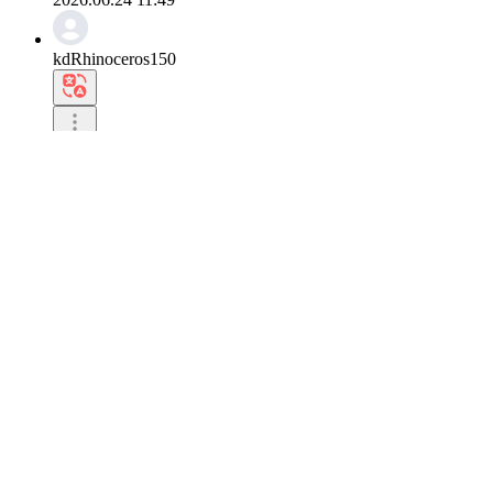
kdRhinoceros150
La combinación de la flor de cerezo japonesa y la 
Desde el primer día del blog de RIIZE, me hiciste 
0
Escribe una respuesta
2026.06.22 11:55
ohBlack Bear185