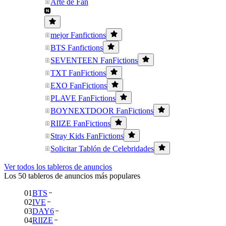
Arte de Fan
mejor Fanfictions
BTS Fanfictions
SEVENTEEN FanFictions
TXT FanFictions
EXO FanFictions
PLAVE FanFictions
BOYNEXTDOOR FanFictions
RIIZE FanFictions
Stray Kids FanFictions
Solicitar Tablón de Celebridades
Ver todos los tableros de anuncios
Los 50 tableros de anuncios más populares
01
BTS
02
IVE
03
DAY6
04
RIIZE