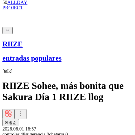
50
ALLDAY
PROJECT
RIIZE
entradas populares
[
talk
]
RIIZE Sohee, más bonita que
Sakura Día 1 RIIZE llog
예빵순
2026.06.01 16:57
controlar
48
sugerencia
0
chatarra
0