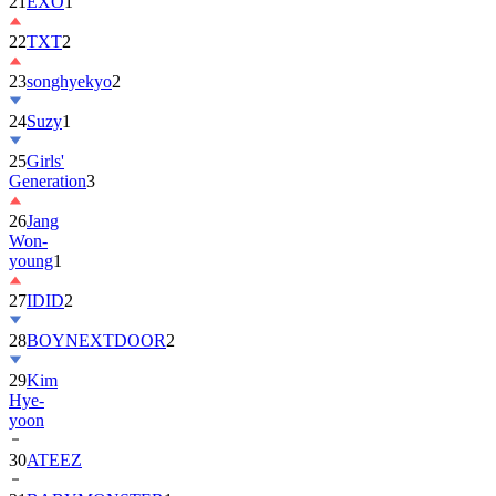
21
EXO
1
22
TXT
2
23
songhyekyo
2
24
Suzy
1
25
Girls'
Generation
3
26
Jang
Won-
young
1
27
IDID
2
28
BOYNEXTDOOR
2
29
Kim
Hye-
yoon
30
ATEEZ