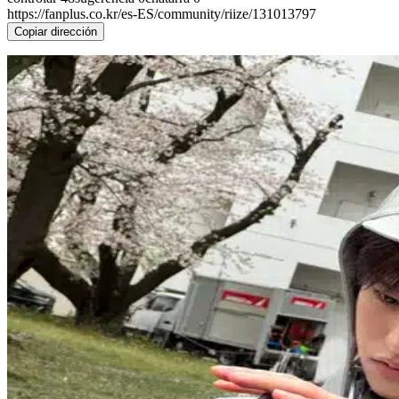
https://fanplus.co.kr/es-ES/community/riize/131013797
Copiar dirección