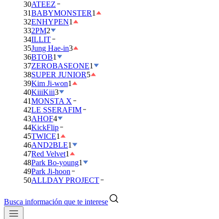
30
ATEEZ
31
BABYMONSTER
1
32
ENHYPEN
1
33
2PM
2
34
ILLIT
35
Jung Hae-in
3
36
BTOB
1
37
ZEROBASEONE
1
38
SUPER JUNIOR
5
39
Kim Ji-won
1
40
KiiiKiii
3
41
MONSTA X
42
LE SSERAFIM
43
AHOF
4
44
KickFlip
45
TWICE
1
46
AND2BLE
1
47
Red Velvet
1
48
Park Bo-young
1
49
Park Ji-hoon
50
ALLDAY PROJECT
Busca información que te interese