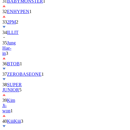
31
BABYMONSTER
1
32
ENHYPEN
1
33
2PM
2
34
ILLIT
35
Jung
Hae-
in
3
36
BTOB
1
37
ZEROBASEONE
1
38
SUPER
JUNIOR
5
39
Kim
Ji-
won
1
40
KiiiKiii
3