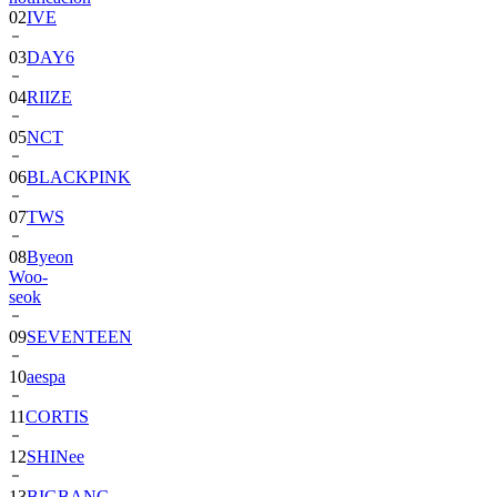
03
DAY6
04
RIIZE
05
NCT
06
BLACKPINK
07
TWS
08
Byeon
Woo-
seok
09
SEVENTEEN
10
aespa
11
CORTIS
12
SHINee
13
BIGBANG
14
ALPHA