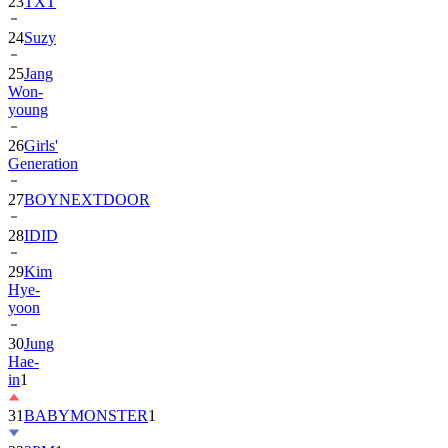
24
Suzy
25
Jang
Won-
young
26
Girls'
Generation
27
BOYNEXTDOOR
28
IDID
29
Kim
Hye-
yoon
30
Jung
Hae-
in
1
31
BABYMONSTER
1
32
2PM
1