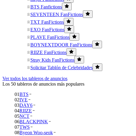
BTS Fanfictions
SEVENTEEN FanFictions
TXT FanFictions
EXO FanFictions
PLAVE FanFictions
BOYNEXTDOOR FanFictions
RIIZE FanFictions
Stray Kids FanFictions
Solicitar Tablón de Celebridades
Ver todos los tableros de anuncios
Los 50 tableros de anuncios más populares
01
BTS
02
IVE
03
DAY6
04
RIIZE
05
NCT
06
BLACKPINK
07
TWS
08
Byeon Woo-seok