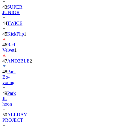
JUNIOR
44
TWICE
45
KickFlip
1
46
Red
Velvet
1
47
AND2BLE
2
48
Park
Bo-
young
49
Park
Ji-
hoon
50
ALLDAY
PROJECT