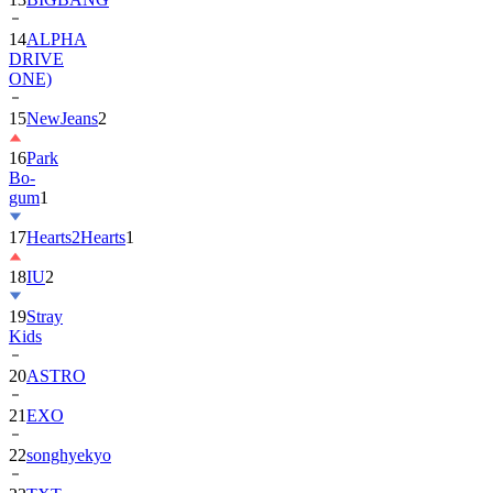
DRIVE
ONE)
15
NewJeans
2
16
Park
Bo-
gum
1
17
Hearts2Hearts
1
18
IU
2
19
Stray
Kids
20
ASTRO
21
EXO
22
songhyekyo
23
TXT