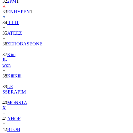
33
ENHYPEN
1
34
ILLIT
35
ATEEZ
36
ZEROBASEONE
37
Kim
Ji-
won
38
KiiiKiii
39
LE
SSERAFIM
40
MONSTA
X
41
AHOF
42
BTOB
43
SUPER