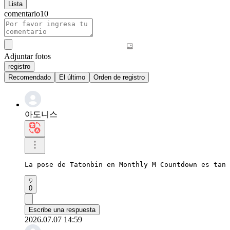
Lista
comentario
10
Adjuntar fotos
registro
Recomendado
El último
Orden de registro
아도니스
La pose de Tatonbin en Monthly M Countdown es tan 
0
Escribe una respuesta
2026.07.07 14:59