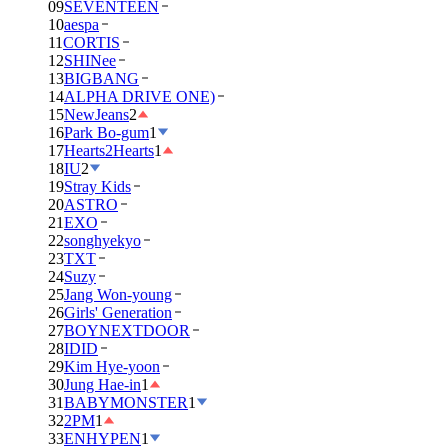
09
SEVENTEEN
10
aespa
11
CORTIS
12
SHINee
13
BIGBANG
14
ALPHA DRIVE ONE)
15
NewJeans
2
16
Park Bo-gum
1
17
Hearts2Hearts
1
18
IU
2
19
Stray Kids
20
ASTRO
21
EXO
22
songhyekyo
23
TXT
24
Suzy
25
Jang Won-young
26
Girls' Generation
27
BOYNEXTDOOR
28
IDID
29
Kim Hye-yoon
30
Jung Hae-in
1
31
BABYMONSTER
1
32
2PM
1
33
ENHYPEN
1