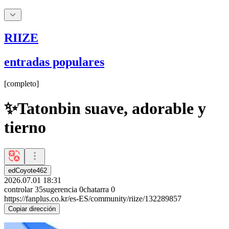
RIIZE
entradas populares
[
completo
]
✨Tatonbin suave, adorable y
tierno
edCoyote462
2026.07.01 18:31
controlar
35
sugerencia
0
chatarra
0
https://fanplus.co.kr/es-ES/community/riize/132289857
Copiar dirección