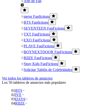
Arte de Fan
mejor Fanfictions
BTS Fanfictions
SEVENTEEN FanFictions
TXT FanFictions
EXO FanFictions
PLAVE FanFictions
BOYNEXTDOOR FanFictions
RIIZE FanFictions
Stray Kids FanFictions
Solicitar Tablón de Celebridades
Ver todos los tableros de anuncios
Los 50 tableros de anuncios más populares
01
BTS
02
IVE
03
DAY6
04
RIIZE