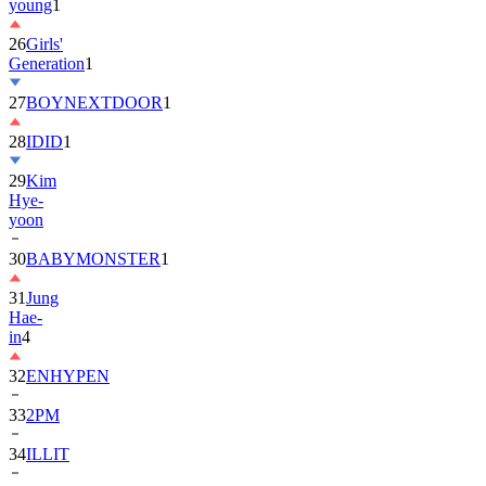
young
1
26
Girls'
Generation
1
27
BOYNEXTDOOR
1
28
IDID
1
29
Kim
Hye-
yoon
30
BABYMONSTER
1
31
Jung
Hae-
in
4
32
ENHYPEN
33
2PM
34
ILLIT