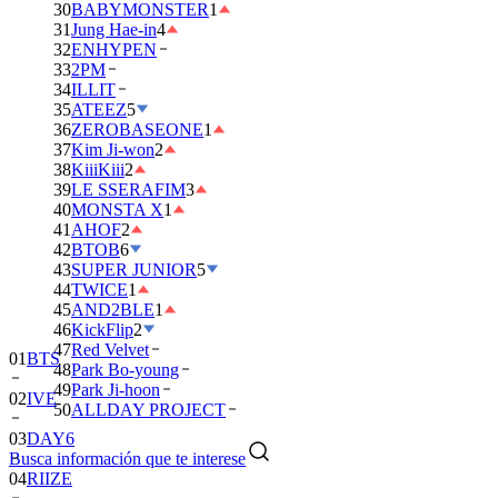
30
BABYMONSTER
1
31
Jung Hae-in
4
32
ENHYPEN
33
2PM
34
ILLIT
35
ATEEZ
5
36
ZEROBASEONE
1
37
Kim Ji-won
2
38
KiiiKiii
2
39
LE SSERAFIM
3
40
MONSTA X
1
41
AHOF
2
42
BTOB
6
43
SUPER JUNIOR
5
44
TWICE
1
45
AND2BLE
1
46
KickFlip
2
47
Red Velvet
01
BTS
48
Park Bo-young
49
Park Ji-hoon
02
IVE
50
ALLDAY PROJECT
03
DAY6
Busca información que te interese
04
RIIZE