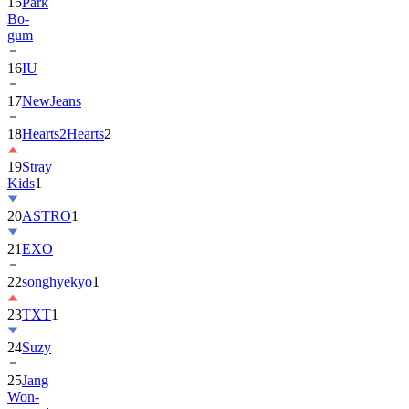
15
Park
Bo-
gum
16
IU
17
NewJeans
18
Hearts2Hearts
2
19
Stray
Kids
1
20
ASTRO
1
21
EXO
22
songhyekyo
1
23
TXT
1
24
Suzy
25
Jang
Won-