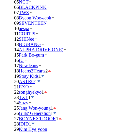
05
NCT
06
BLACKPINK
07
TWS
08
Byeon Woo-seok
09
SEVENTEEN
10
aespa
11
CORTIS
12
SHINee
13
BIGBANG
14
ALPHA DRIVE ONE)
15
Park Bo-gum
16
IU
17
NewJeans
18
Hearts2Hearts
2
19
Stray Kids
1
20
ASTRO
1
21
EXO
22
songhyekyo
1
23
TXT
1
24
Suzy
25
Jang Won-young
1
26
Girls' Generation
1
27
BOYNEXTDOOR
1
28
IDID
1
29
Kim Hye-yoon