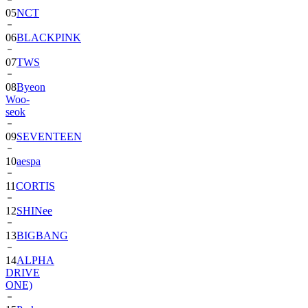
05
NCT
06
BLACKPINK
07
TWS
08
Byeon
Woo-
seok
09
SEVENTEEN
10
aespa
11
CORTIS
12
SHINee
13
BIGBANG
14
ALPHA
DRIVE
ONE)