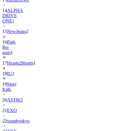
DRIVE
ONE)
15
NewJeans
2
16
Park
Bo-
gum
1
17
Hearts2Hearts
1
18
IU
2
19
Stray
Kids
20
ASTRO
21
EXO
22
songhyekyo
23
TXT