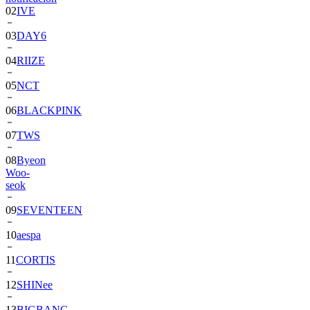
03
DAY6
04
RIIZE
05
NCT
06
BLACKPINK
07
TWS
08
Byeon
Woo-
seok
09
SEVENTEEN
10
aespa
11
CORTIS
12
SHINee
13
BIGBANG
14
ALPHA