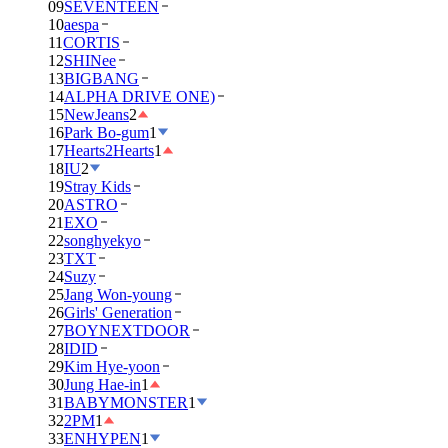
09
SEVENTEEN
10
aespa
11
CORTIS
12
SHINee
13
BIGBANG
14
ALPHA DRIVE ONE)
15
NewJeans
2
16
Park Bo-gum
1
17
Hearts2Hearts
1
18
IU
2
19
Stray Kids
20
ASTRO
21
EXO
22
songhyekyo
23
TXT
24
Suzy
25
Jang Won-young
26
Girls' Generation
27
BOYNEXTDOOR
28
IDID
29
Kim Hye-yoon
30
Jung Hae-in
1
31
BABYMONSTER
1
32
2PM
1
33
ENHYPEN
1