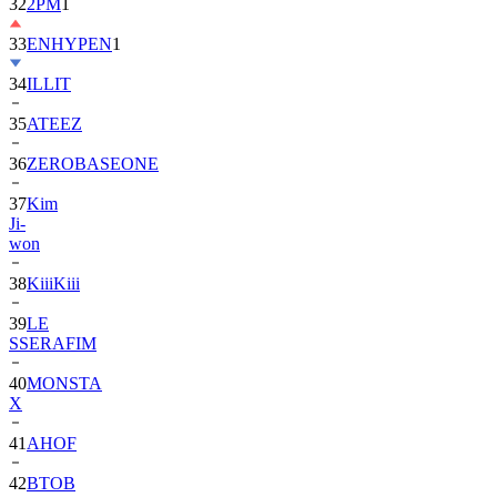
33
ENHYPEN
1
34
ILLIT
35
ATEEZ
36
ZEROBASEONE
37
Kim
Ji-
won
38
KiiiKiii
39
LE
SSERAFIM
40
MONSTA
X
41
AHOF
42
BTOB
43
SUPER