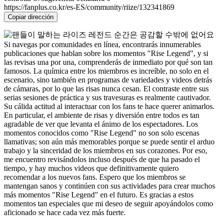
https://fanplus.co.kr/es-ES/community/riize/132341869
Copiar dirección
Si navegas por comunidades en línea, encontrarás innumerables
publicaciones que hablan sobre los momentos "Rise Legend", y si
las revisas una por una, comprenderás de inmediato por qué son tan
famosos. La química entre los miembros es increíble, no solo en el
escenario, sino también en programas de variedades y videos detrás
de cámaras, por lo que las risas nunca cesan. El contraste entre sus
serias sesiones de práctica y sus travesuras es realmente cautivador.
Su cálida actitud al interactuar con los fans te hace querer animarlos.
En particular, el ambiente de risas y diversión entre todos es tan
agradable de ver que levanta el ánimo de los espectadores. Los
momentos conocidos como "Rise Legend" no son solo escenas
llamativas; son aún más memorables porque se puede sentir el arduo
trabajo y la sinceridad de los miembros en sus corazones. Por eso,
me encuentro revisándolos incluso después de que ha pasado el
tiempo, y hay muchos videos que definitivamente quiero
recomendar a los nuevos fans. Espero que los miembros se
mantengan sanos y continúen con sus actividades para crear muchos
más momentos "Rise Legend" en el futuro. Es gracias a estos
momentos tan especiales que mi deseo de seguir apoyándolos como
aficionado se hace cada vez más fuerte.