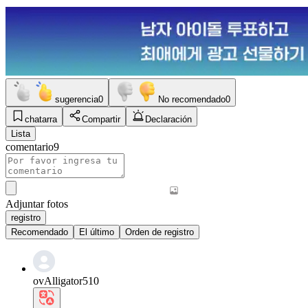
sugerencia
0
No recomendado
0
chatarra
Compartir
Declaración
Lista
comentario
9
Adjuntar fotos
registro
Recomendado
El último
Orden de registro
ovAlligator510