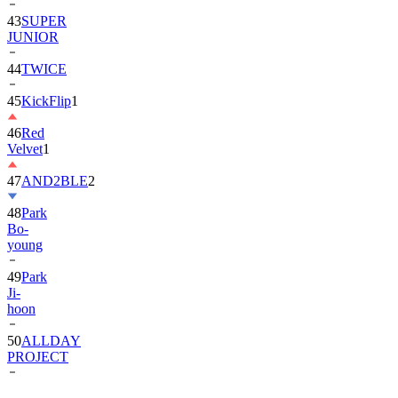
JUNIOR
44
TWICE
45
KickFlip
1
46
Red
Velvet
1
47
AND2BLE
2
48
Park
Bo-
young
49
Park
Ji-
hoon
50
ALLDAY
PROJECT