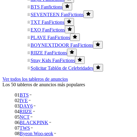
BTS Fanfictions
SEVENTEEN FanFictions
TXT FanFictions
EXO FanFictions
PLAVE FanFictions
BOYNEXTDOOR FanFictions
RIIZE FanFictions
Stray Kids FanFictions
Solicitar Tablón de Celebridades
Ver todos los tableros de anuncios
Los 50 tableros de anuncios más populares
01
BTS
02
IVE
03
DAY6
04
RIIZE
05
NCT
06
BLACKPINK
07
TWS
08
Byeon Woo-seok