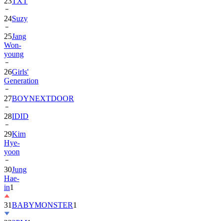
24
Suzy
25
Jang
Won-
young
26
Girls'
Generation
27
BOYNEXTDOOR
28
IDID
29
Kim
Hye-
yoon
30
Jung
Hae-
in
1
31
BABYMONSTER
1
32
2PM
1