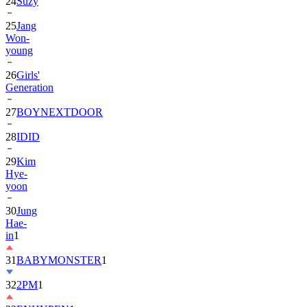
24
Suzy
25
Jang
Won-
young
26
Girls'
Generation
27
BOYNEXTDOOR
28
IDID
29
Kim
Hye-
yoon
30
Jung
Hae-
in
1
31
BABYMONSTER
1
32
2PM
1