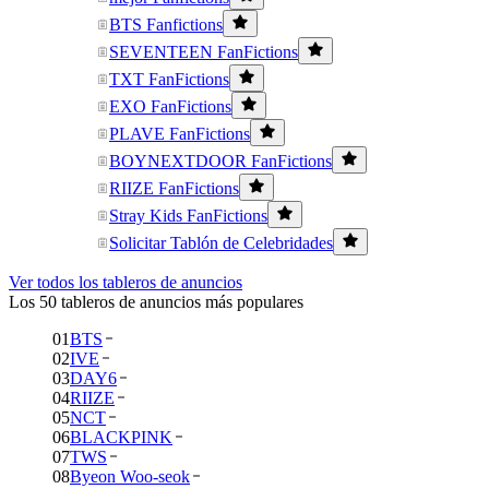
BTS Fanfictions
SEVENTEEN FanFictions
TXT FanFictions
EXO FanFictions
PLAVE FanFictions
BOYNEXTDOOR FanFictions
RIIZE FanFictions
Stray Kids FanFictions
Solicitar Tablón de Celebridades
Ver todos los tableros de anuncios
Los 50 tableros de anuncios más populares
01
BTS
02
IVE
03
DAY6
04
RIIZE
05
NCT
06
BLACKPINK
07
TWS
08
Byeon Woo-seok