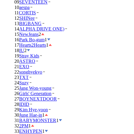
09
SEVENTEEN
10
aespa
11
CORTIS
12
SHINee
13
BIGBANG
14
ALPHA DRIVE ONE)
15
NewJeans
2
16
Park Bo-gum
1
17
Hearts2Hearts
1
18
IU
2
19
Stray Kids
20
ASTRO
21
EXO
22
songhyekyo
23
TXT
24
Suzy
25
Jang Won-young
26
Girls' Generation
27
BOYNEXTDOOR
28
IDID
29
Kim Hye-yoon
30
Jung Hae-in
1
31
BABYMONSTER
1
32
2PM
1
33
ENHYPEN
1