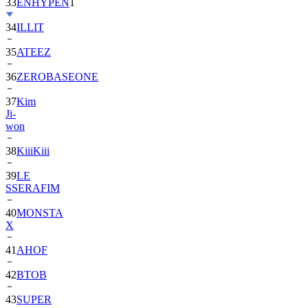
33
ENHYPEN
1
34
ILLIT
35
ATEEZ
36
ZEROBASEONE
37
Kim
Ji-
won
38
KiiiKiii
39
LE
SSERAFIM
40
MONSTA
X
41
AHOF
42
BTOB
43
SUPER