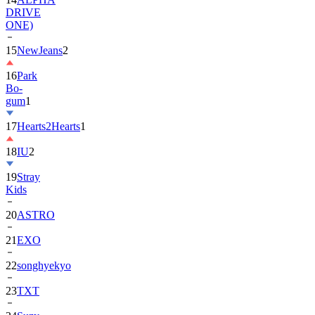
DRIVE
ONE)
15
NewJeans
2
16
Park
Bo-
gum
1
17
Hearts2Hearts
1
18
IU
2
19
Stray
Kids
20
ASTRO
21
EXO
22
songhyekyo
23
TXT