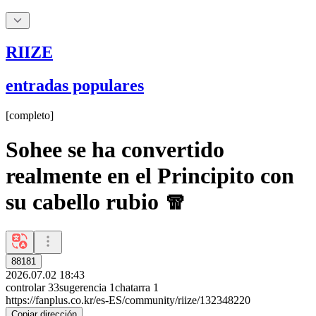
RIIZE
entradas populares
[
completo
]
Sohee se ha convertido
realmente en el Principito con
su cabello rubio 🧣
88181
2026.07.02 18:43
controlar
33
sugerencia
1
chatarra
1
https://fanplus.co.kr/es-ES/community/riize/132348220
Copiar dirección