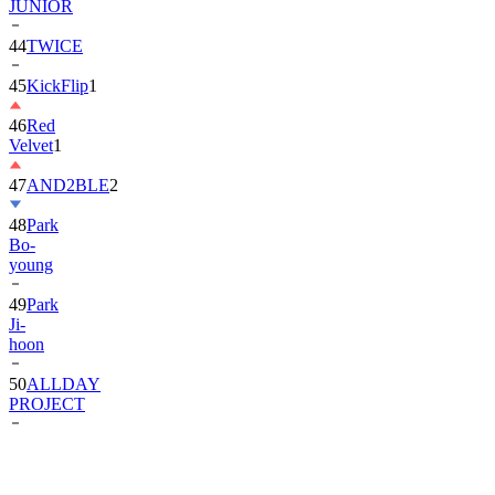
JUNIOR
44
TWICE
45
KickFlip
1
46
Red
Velvet
1
47
AND2BLE
2
48
Park
Bo-
young
49
Park
Ji-
hoon
50
ALLDAY
PROJECT