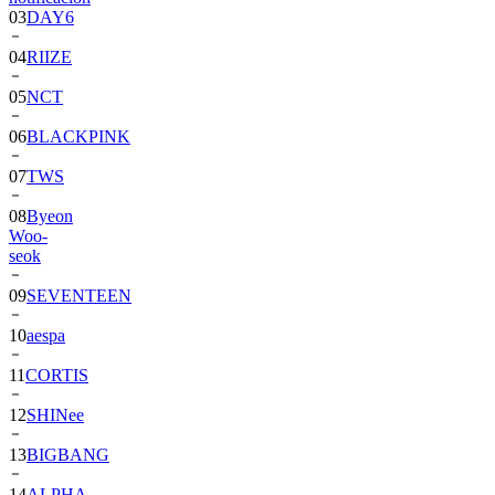
03
DAY6
04
RIIZE
05
NCT
06
BLACKPINK
07
TWS
08
Byeon
Woo-
seok
09
SEVENTEEN
10
aespa
11
CORTIS
12
SHINee
13
BIGBANG
14
ALPHA