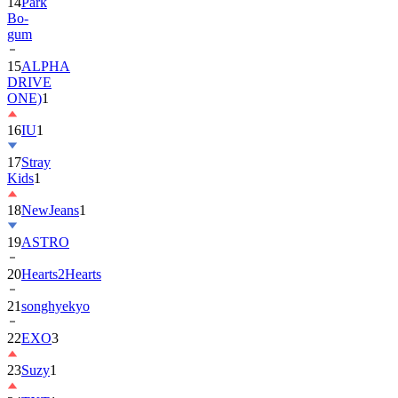
gum
15
ALPHA
DRIVE
ONE)
1
16
IU
1
17
Stray
Kids
1
18
NewJeans
1
19
ASTRO
20
Hearts2Hearts
21
songhyekyo
22
EXO
3
23
Suzy
1
24
TXT
1