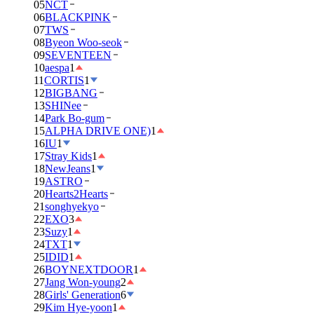
05
NCT
06
BLACKPINK
07
TWS
08
Byeon Woo-seok
09
SEVENTEEN
10
aespa
1
11
CORTIS
1
12
BIGBANG
13
SHINee
14
Park Bo-gum
15
ALPHA DRIVE ONE)
1
16
IU
1
17
Stray Kids
1
18
NewJeans
1
19
ASTRO
20
Hearts2Hearts
21
songhyekyo
22
EXO
3
23
Suzy
1
24
TXT
1
25
IDID
1
26
BOYNEXTDOOR
1
27
Jang Won-young
2
28
Girls' Generation
6
29
Kim Hye-yoon
1