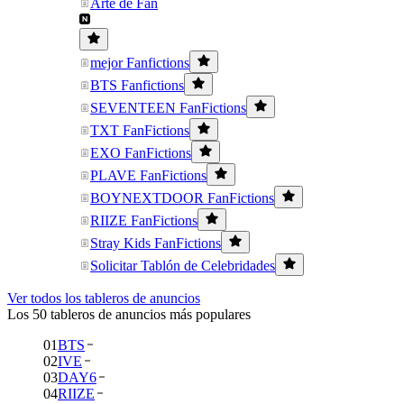
Arte de Fan
mejor Fanfictions
BTS Fanfictions
SEVENTEEN FanFictions
TXT FanFictions
EXO FanFictions
PLAVE FanFictions
BOYNEXTDOOR FanFictions
RIIZE FanFictions
Stray Kids FanFictions
Solicitar Tablón de Celebridades
Ver todos los tableros de anuncios
Los 50 tableros de anuncios más populares
01
BTS
02
IVE
03
DAY6
04
RIIZE