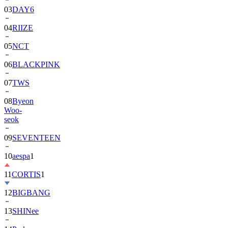
04
RIIZE
05
NCT
06
BLACKPINK
07
TWS
08
Byeon
Woo-
seok
09
SEVENTEEN
10
aespa
1
11
CORTIS
1
12
BIGBANG
13
SHINee
14
Park
Bo-