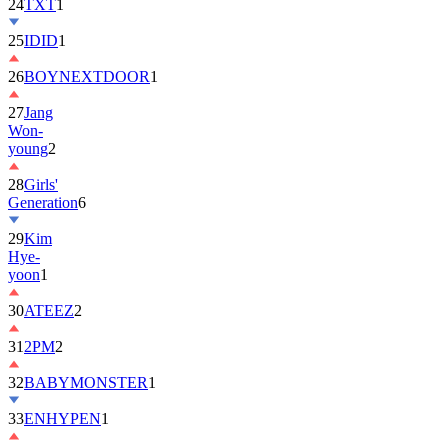
25
IDID
1
26
BOYNEXTDOOR
1
27
Jang
Won-
young
2
28
Girls'
Generation
6
29
Kim
Hye-
yoon
1
30
ATEEZ
2
31
2PM
2
32
BABYMONSTER
1
33
ENHYPEN
1
34
ILLIT
6