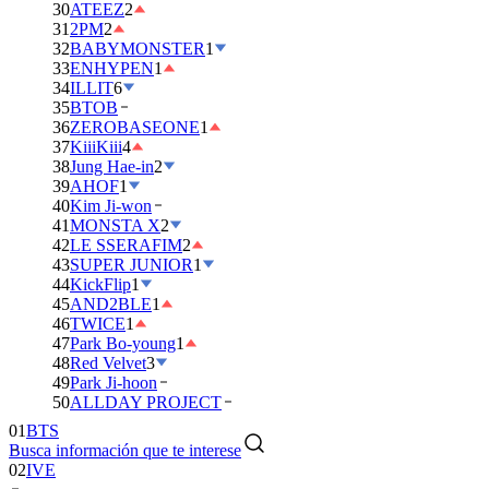
30
ATEEZ
2
31
2PM
2
32
BABYMONSTER
1
33
ENHYPEN
1
34
ILLIT
6
35
BTOB
36
ZEROBASEONE
1
37
KiiiKiii
4
38
Jung Hae-in
2
39
AHOF
1
40
Kim Ji-won
41
MONSTA X
2
42
LE SSERAFIM
2
43
SUPER JUNIOR
1
44
KickFlip
1
45
AND2BLE
1
46
TWICE
1
47
Park Bo-young
1
48
Red Velvet
3
49
Park Ji-hoon
01
BTS
50
ALLDAY PROJECT
02
IVE
Busca información que te interese
03
DAY6