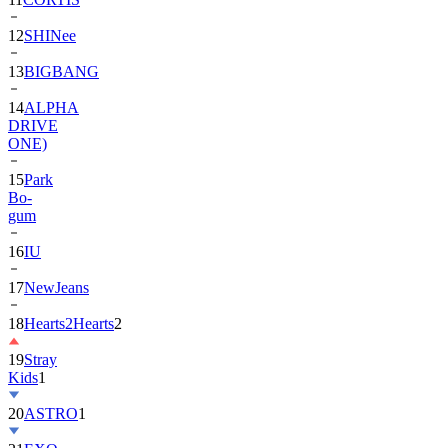
13
BIGBANG
14
ALPHA
DRIVE
ONE)
15
Park
Bo-
gum
16
IU
17
NewJeans
18
Hearts2Hearts
2
19
Stray
Kids
1
20
ASTRO
1
21
EXO