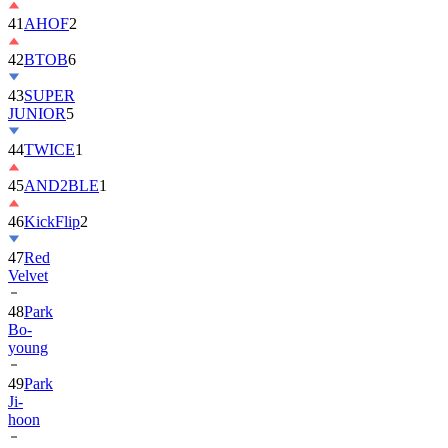
42
BTOB
6
43
SUPER
JUNIOR
5
44
TWICE
1
45
AND2BLE
1
46
KickFlip
2
47
Red
Velvet
48
Park
Bo-
young
49
Park
Ji-
hoon
50
ALLDAY
PROJECT