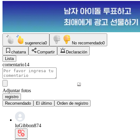
sugerencia
0
No recomendado
0
chatarra
Compartir
Declaración
Lista
comentario
14
Adjuntar fotos
registro
Recomendado
El último
Orden de registro
luGibbon874