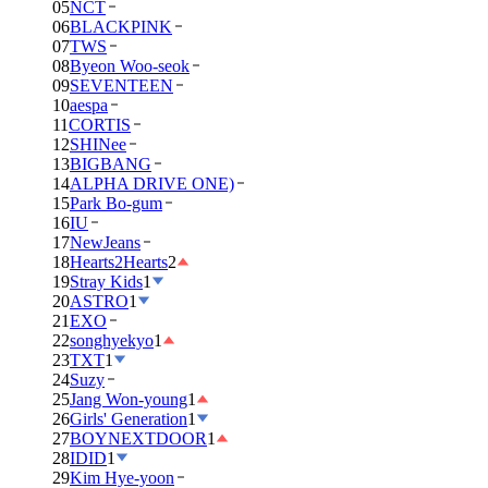
05
NCT
06
BLACKPINK
07
TWS
08
Byeon Woo-seok
09
SEVENTEEN
10
aespa
11
CORTIS
12
SHINee
13
BIGBANG
14
ALPHA DRIVE ONE)
15
Park Bo-gum
16
IU
17
NewJeans
18
Hearts2Hearts
2
19
Stray Kids
1
20
ASTRO
1
21
EXO
22
songhyekyo
1
23
TXT
1
24
Suzy
25
Jang Won-young
1
26
Girls' Generation
1
27
BOYNEXTDOOR
1
28
IDID
1
29
Kim Hye-yoon