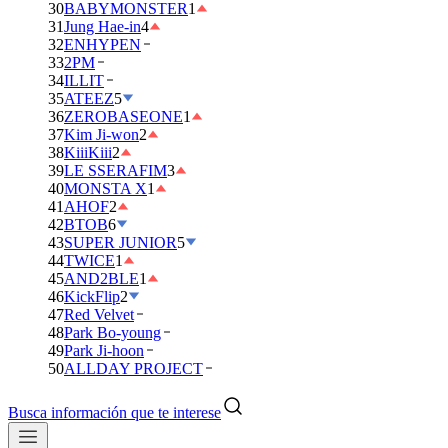
30
BABYMONSTER
1
31
Jung Hae-in
4
32
ENHYPEN
33
2PM
34
ILLIT
35
ATEEZ
5
36
ZEROBASEONE
1
37
Kim Ji-won
2
38
KiiiKiii
2
39
LE SSERAFIM
3
40
MONSTA X
1
41
AHOF
2
42
BTOB
6
43
SUPER JUNIOR
5
44
TWICE
1
45
AND2BLE
1
46
KickFlip
2
47
Red Velvet
48
Park Bo-young
49
Park Ji-hoon
50
ALLDAY PROJECT
Busca información que te interese