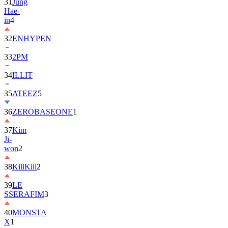
in
4
32
ENHYPEN
33
2PM
34
ILLIT
35
ATEEZ
5
36
ZEROBASEONE
1
37
Kim
Ji-
won
2
38
KiiiKiii
2
39
LE
SSERAFIM
3
40
MONSTA
X
1
41
AHOF
2