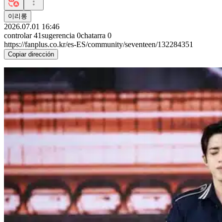
이리롱
2026.07.01 16:46
controlar
41
sugerencia
0
chatarra
0
https://fanplus.co.kr/es-ES/community/seventeen/132284351
Copiar dirección