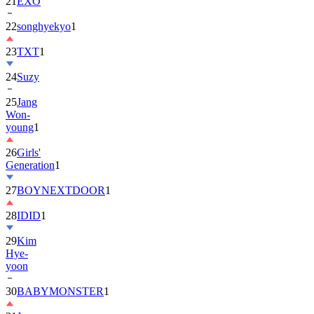
22
songhyekyo
1
23
TXT
1
24
Suzy
25
Jang
Won-
young
1
26
Girls'
Generation
1
27
BOYNEXTDOOR
1
28
IDID
1
29
Kim
Hye-
yoon
30
BABYMONSTER
1
31
Jung
Hae-