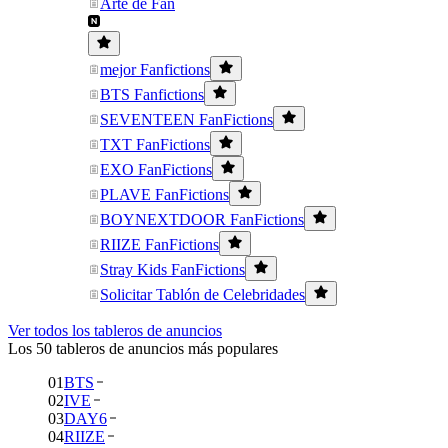
Arte de Fan
mejor Fanfictions
BTS Fanfictions
SEVENTEEN FanFictions
TXT FanFictions
EXO FanFictions
PLAVE FanFictions
BOYNEXTDOOR FanFictions
RIIZE FanFictions
Stray Kids FanFictions
Solicitar Tablón de Celebridades
Ver todos los tableros de anuncios
Los 50 tableros de anuncios más populares
01
BTS
02
IVE
03
DAY6
04
RIIZE