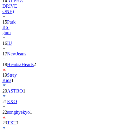
ONE)
15
Park
Bo-
gum
16
IU
17
NewJeans
18
Hearts2Hearts
2
19
Stray
Kids
1
20
ASTRO
1
21
EXO
22
songhyekyo
1
23
TXT
1
24
Suzy