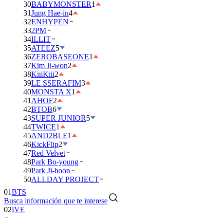
30
BABYMONSTER
1
31
Jung Hae-in
4
32
ENHYPEN
33
2PM
34
ILLIT
35
ATEEZ
5
36
ZEROBASEONE
1
37
Kim Ji-won
2
38
KiiiKiii
2
39
LE SSERAFIM
3
40
MONSTA X
1
41
AHOF
2
42
BTOB
6
43
SUPER JUNIOR
5
44
TWICE
1
45
AND2BLE
1
46
KickFlip
2
47
Red Velvet
48
Park Bo-young
49
Park Ji-hoon
01
BTS
50
ALLDAY PROJECT
02
IVE
Busca información que te interese
03
DAY6