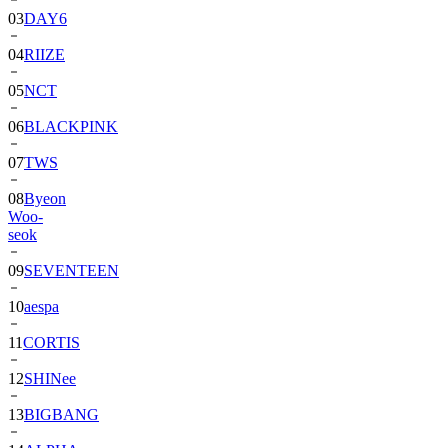
04
RIIZE
05
NCT
06
BLACKPINK
07
TWS
08
Byeon
Woo-
seok
09
SEVENTEEN
10
aespa
11
CORTIS
12
SHINee
13
BIGBANG
14
ALPHA
DRIVE