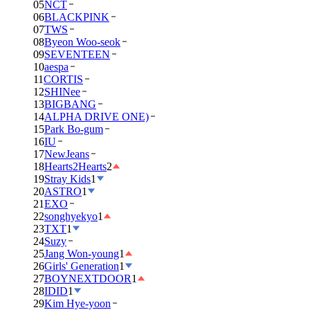
05
NCT
06
BLACKPINK
07
TWS
08
Byeon Woo-seok
09
SEVENTEEN
10
aespa
11
CORTIS
12
SHINee
13
BIGBANG
14
ALPHA DRIVE ONE)
15
Park Bo-gum
16
IU
17
NewJeans
18
Hearts2Hearts
2
19
Stray Kids
1
20
ASTRO
1
21
EXO
22
songhyekyo
1
23
TXT
1
24
Suzy
25
Jang Won-young
1
26
Girls' Generation
1
27
BOYNEXTDOOR
1
28
IDID
1
29
Kim Hye-yoon