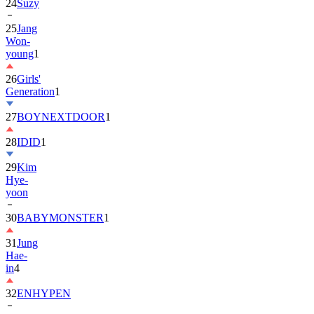
25
Jang
Won-
young
1
26
Girls'
Generation
1
27
BOYNEXTDOOR
1
28
IDID
1
29
Kim
Hye-
yoon
30
BABYMONSTER
1
31
Jung
Hae-
in
4
32
ENHYPEN
33
2PM