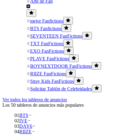
Arte de Fan
mejor Fanfictions
BTS Fanfictions
SEVENTEEN FanFictions
TXT FanFictions
EXO FanFictions
PLAVE FanFictions
BOYNEXTDOOR FanFictions
RIIZE FanFictions
Stray Kids FanFictions
Solicitar Tablón de Celebridades
Ver todos los tableros de anuncios
Los 50 tableros de anuncios más populares
01
BTS
02
IVE
03
DAY6
04
RIIZE