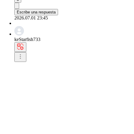
Escribe una respuesta
2026.07.01 23:45
keStarfish733
Van a aparecer en el programa musical más importan
0
Escribe una respuesta
2026.07.01 22:24
naMacaw883