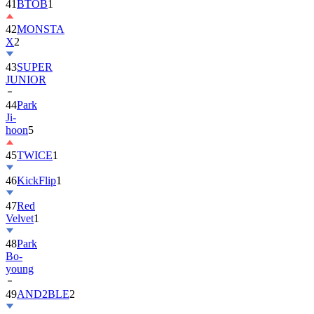
41
BTOB
1
42
MONSTA
X
2
43
SUPER
JUNIOR
44
Park
Ji-
hoon
5
45
TWICE
1
46
KickFlip
1
47
Red
Velvet
1
48
Park
Bo-
young
49
AND2BLE
2