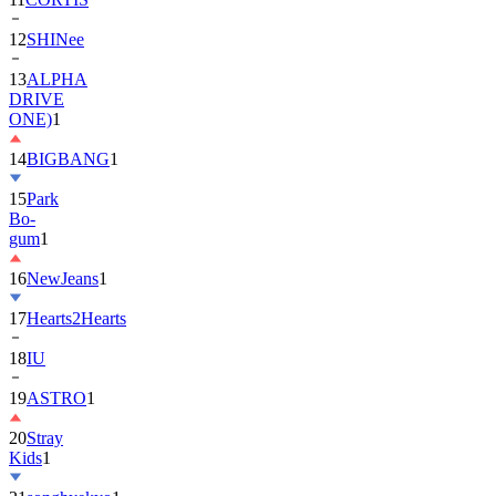
12
SHINee
13
ALPHA
DRIVE
ONE)
1
14
BIGBANG
1
15
Park
Bo-
gum
1
16
NewJeans
1
17
Hearts2Hearts
18
IU
19
ASTRO
1
20
Stray
Kids
1