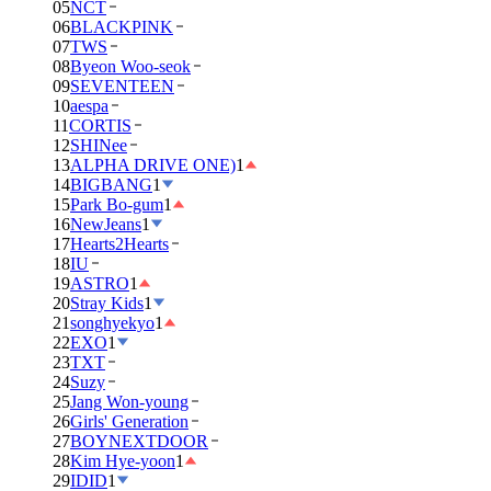
05
NCT
06
BLACKPINK
07
TWS
08
Byeon Woo-seok
09
SEVENTEEN
10
aespa
11
CORTIS
12
SHINee
13
ALPHA DRIVE ONE)
1
14
BIGBANG
1
15
Park Bo-gum
1
16
NewJeans
1
17
Hearts2Hearts
18
IU
19
ASTRO
1
20
Stray Kids
1
21
songhyekyo
1
22
EXO
1
23
TXT
24
Suzy
25
Jang Won-young
26
Girls' Generation
27
BOYNEXTDOOR
28
Kim Hye-yoon
1
29
IDID
1