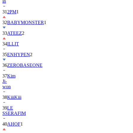
in
31
2PM
1
32
BABYMONSTER
1
33
ATEEZ
2
34
ILLIT
35
ENHYPEN
2
36
ZEROBASEONE
37
Kim
Ji-
won
38
KiiiKiii
39
LE
SSERAFIM
40
AHOF
1