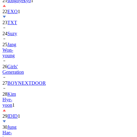
21
songhyekyo
1
22
EXO
1
23
TXT
24
Suzy
25
Jang
Won-
young
26
Girls'
Generation
27
BOYNEXTDOOR
28
Kim
Hye-
yoon
1
29
IDID
1
30
Jung
Hae-