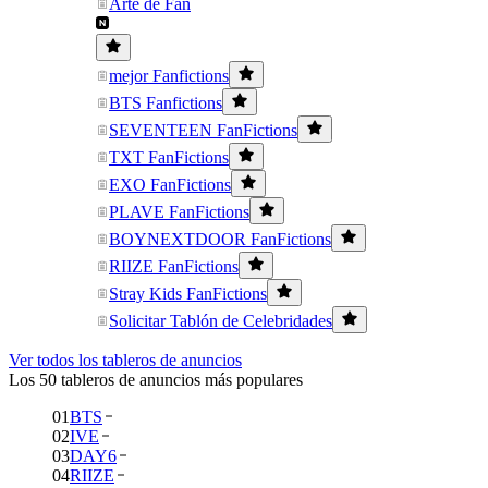
Arte de Fan
mejor Fanfictions
BTS Fanfictions
SEVENTEEN FanFictions
TXT FanFictions
EXO FanFictions
PLAVE FanFictions
BOYNEXTDOOR FanFictions
RIIZE FanFictions
Stray Kids FanFictions
Solicitar Tablón de Celebridades
Ver todos los tableros de anuncios
Los 50 tableros de anuncios más populares
01
BTS
02
IVE
03
DAY6
04
RIIZE