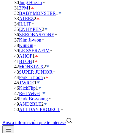
30
Jung Hae-in
31
2PM
1
32
BABYMONSTER
1
33
ATEEZ
2
34
ILLIT
35
ENHYPEN
2
36
ZEROBASEONE
37
Kim Ji-won
38
KiiiKiii
39
LE SSERAFIM
40
AHOF
1
41
BTOB
1
42
MONSTA X
2
43
SUPER JUNIOR
44
Park Ji-hoon
5
45
TWICE
1
46
KickFlip
1
47
Red Velvet
1
48
Park Bo-young
49
AND2BLE
2
50
ALLDAY PROJECT
Busca información que te interese