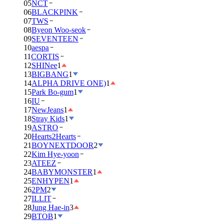
05
NCT
06
BLACKPINK
07
TWS
08
Byeon Woo-seok
09
SEVENTEEN
10
aespa
11
CORTIS
12
SHINee
1
13
BIGBANG
1
14
ALPHA DRIVE ONE)
1
15
Park Bo-gum
1
16
IU
17
NewJeans
1
18
Stray Kids
1
19
ASTRO
20
Hearts2Hearts
21
BOYNEXTDOOR
2
22
Kim Hye-yoon
23
ATEEZ
24
BABYMONSTER
1
25
ENHYPEN
1
26
2PM
2
27
ILLIT
28
Jung Hae-in
3
29
BTOB
1