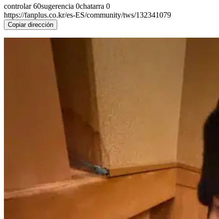
controlar
60
sugerencia
0
chatarra
0
https://fanplus.co.kr/es-ES/community/tws/132341079
Copiar dirección