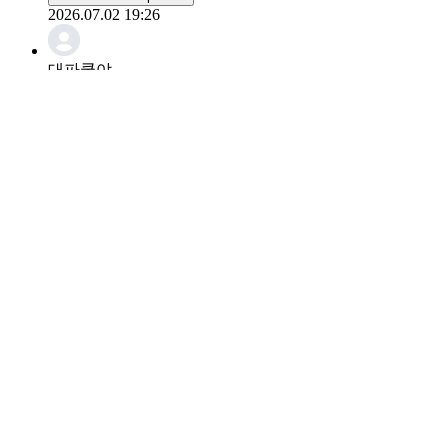
2026.07.02 19:26
대파쿵야
Me gusta esa foto de MG. Es linda.
0
Escribe una respuesta
2026.07.02 18:40
liNarwhal12
Parece que disfrutaste de una cita en un restauran