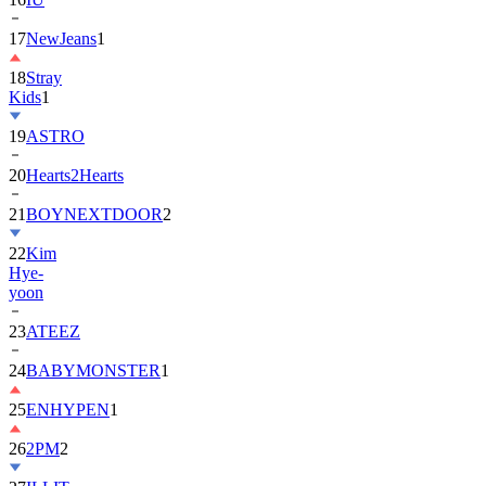
17
NewJeans
1
18
Stray
Kids
1
19
ASTRO
20
Hearts2Hearts
21
BOYNEXTDOOR
2
22
Kim
Hye-
yoon
23
ATEEZ
24
BABYMONSTER
1
25
ENHYPEN
1
26
2PM
2