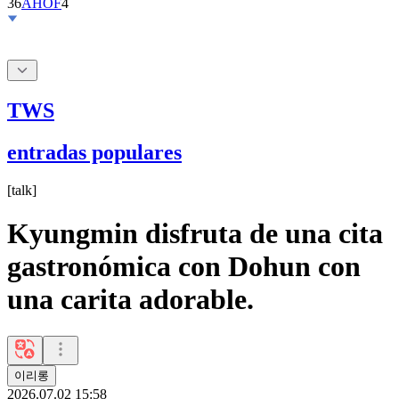
36
AHOF
4
TWS
entradas populares
[
talk
]
Kyungmin disfruta de una cita
gastronómica con Dohun con
una carita adorable.
이리롱
2026.07.02 15:58