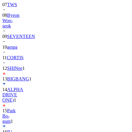
07
TWS
08
Byeon
Woo-
seok
09
SEVENTEEN
10
aespa
11
CORTIS
12
SHINee
1
13
BIGBANG
1
14
ALPHA
DRIVE
ONE)
1
15
Park
Bo-
gum
1
16
IU