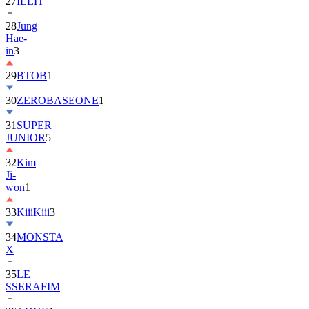
27
ILLIT
28
Jung
Hae-
in
3
29
BTOB
1
30
ZEROBASEONE
1
31
SUPER
JUNIOR
5
32
Kim
Ji-
won
1
33
KiiiKiii
3
34
MONSTA
X
35
LE
SSERAFIM