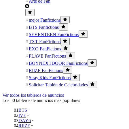
Arte de Fan
mejor Fanfictions
BTS Fanfictions
SEVENTEEN FanFictions
TXT FanFictions
EXO FanFictions
PLAVE FanFictions
BOYNEXTDOOR FanFictions
RIIZE FanFictions
Stray Kids FanFictions
Solicitar Tablón de Celebridades
Ver todos los tableros de anuncios
Los 50 tableros de anuncios más populares
01
BTS
02
IVE
03
DAY6
04
RIIZE