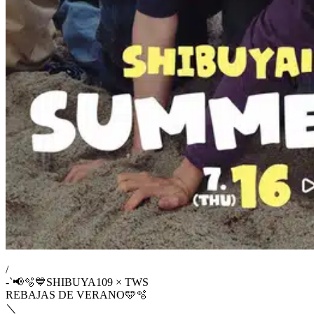
/
-`📢🫧💙SHIBUYA109 × TWS
REBAJAS DE VERANO🩵🫧
＼