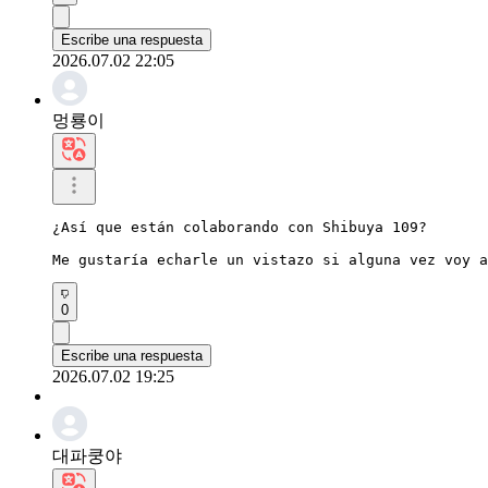
Escribe una respuesta
2026.07.02 22:05
멍룡이
¿Así que están colaborando con Shibuya 109?

Me gustaría echarle un vistazo si alguna vez voy a
0
Escribe una respuesta
2026.07.02 19:25
대파쿵야