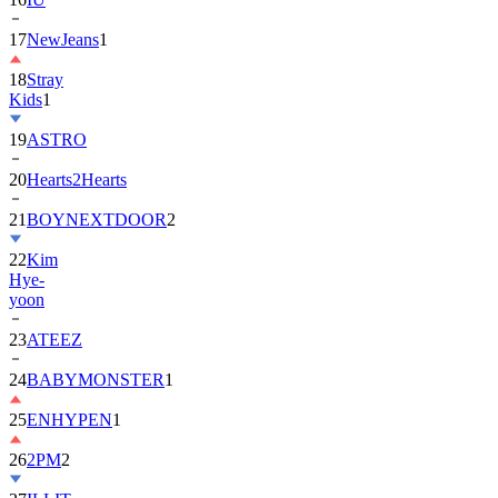
18
Stray
Kids
1
19
ASTRO
20
Hearts2Hearts
21
BOYNEXTDOOR
2
22
Kim
Hye-
yoon
23
ATEEZ
24
BABYMONSTER
1
25
ENHYPEN
1
26
2PM
2
27
ILLIT