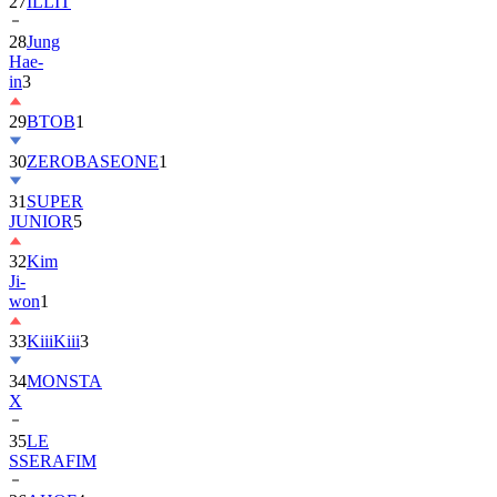
28
Jung
Hae-
in
3
29
BTOB
1
30
ZEROBASEONE
1
31
SUPER
JUNIOR
5
32
Kim
Ji-
won
1
33
KiiiKiii
3
34
MONSTA
X
35
LE
SSERAFIM
36
AHOF
4