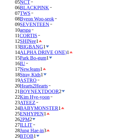
05
NCT
06
BLACKPINK
07
TWS
08
Byeon Woo-seok
09
SEVENTEEN
10
aespa
11
CORTIS
12
SHINee
1
13
BIGBANG
1
14
ALPHA DRIVE ONE)
1
15
Park Bo-gum
1
16
IU
17
NewJeans
1
18
Stray Kids
1
19
ASTRO
20
Hearts2Hearts
21
BOYNEXTDOOR
2
22
Kim Hye-yoon
23
ATEEZ
24
BABYMONSTER
1
25
ENHYPEN
1
26
2PM
2
27
ILLIT
28
Jung Hae-in
3
29
BTOB
1