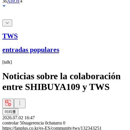
TWS
entradas populares
[
talk
]
Noticias sobre la colaboración
entre SHIBUYA109 y TWS
이리롱
2026.07.02 16:47
controlar
50
sugerencia
0
chatarra
0
https://fanplus.co.kr/es-ES/community/tws/132343251