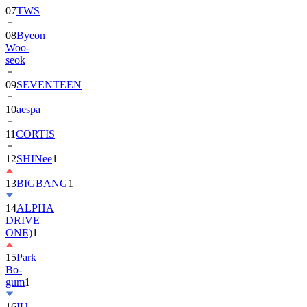
08
Byeon
Woo-
seok
09
SEVENTEEN
10
aespa
11
CORTIS
12
SHINee
1
13
BIGBANG
1
14
ALPHA
DRIVE
ONE)
1
15
Park
Bo-
gum
1
16
IU
17
NewJeans
1