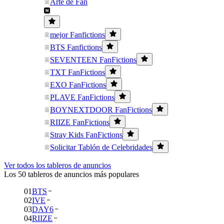
Arte de Fan
mejor Fanfictions
BTS Fanfictions
SEVENTEEN FanFictions
TXT FanFictions
EXO FanFictions
PLAVE FanFictions
BOYNEXTDOOR FanFictions
RIIZE FanFictions
Stray Kids FanFictions
Solicitar Tablón de Celebridades
Ver todos los tableros de anuncios
Los 50 tableros de anuncios más populares
01
BTS
02
IVE
03
DAY6
04
RIIZE