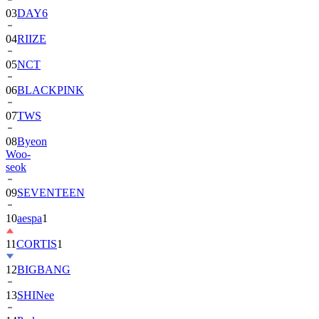
03
DAY6
04
RIIZE
05
NCT
06
BLACKPINK
07
TWS
08
Byeon
Woo-
seok
09
SEVENTEEN
10
aespa
1
11
CORTIS
1
12
BIGBANG
13
SHINee