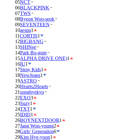
05
NCT
06
BLACKPINK
07
TWS
08
Byeon Woo-seok
09
SEVENTEEN
10
aespa
1
11
CORTIS
1
12
BIGBANG
13
SHINee
14
Park Bo-gum
15
ALPHA DRIVE ONE)
1
16
IU
1
17
Stray Kids
1
18
NewJeans
1
19
ASTRO
20
Hearts2Hearts
21
songhyekyo
22
EXO
3
23
Suzy
1
24
TXT
1
25
IDID
1
26
BOYNEXTDOOR
1
27
Jang Won-young
2
28
Girls' Generation
6
29
Kim Hye-yoon
1