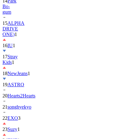
14
Park
Bo-
gum
15
ALPHA
DRIVE
ONE)
1
16
IU
1
17
Stray
Kids
1
18
NewJeans
1
19
ASTRO
20
Hearts2Hearts
21
songhyekyo
22
EXO
3
23
Suzy
1