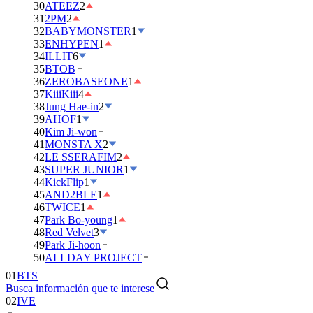
30
ATEEZ
2
31
2PM
2
32
BABYMONSTER
1
33
ENHYPEN
1
34
ILLIT
6
35
BTOB
36
ZEROBASEONE
1
37
KiiiKiii
4
38
Jung Hae-in
2
39
AHOF
1
40
Kim Ji-won
41
MONSTA X
2
42
LE SSERAFIM
2
43
SUPER JUNIOR
1
44
KickFlip
1
45
AND2BLE
1
46
TWICE
1
47
Park Bo-young
1
48
Red Velvet
3
49
Park Ji-hoon
50
ALLDAY PROJECT
01
BTS
Busca información que te interese
02
IVE