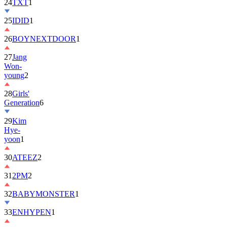
24
TXT
1
25
IDID
1
26
BOYNEXTDOOR
1
27
Jang
Won-
young
2
28
Girls'
Generation
6
29
Kim
Hye-
yoon
1
30
ATEEZ
2
31
2PM
2
32
BABYMONSTER
1
33
ENHYPEN
1