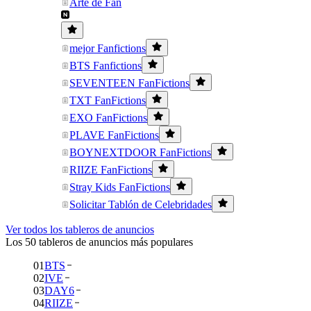
Arte de Fan
mejor Fanfictions
BTS Fanfictions
SEVENTEEN FanFictions
TXT FanFictions
EXO FanFictions
PLAVE FanFictions
BOYNEXTDOOR FanFictions
RIIZE FanFictions
Stray Kids FanFictions
Solicitar Tablón de Celebridades
Ver todos los tableros de anuncios
Los 50 tableros de anuncios más populares
01
BTS
02
IVE
03
DAY6
04
RIIZE