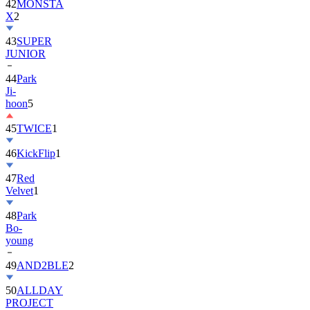
43
SUPER
JUNIOR
44
Park
Ji-
hoon
5
45
TWICE
1
46
KickFlip
1
47
Red
Velvet
1
48
Park
Bo-
young
49
AND2BLE
2
50
ALLDAY
PROJECT