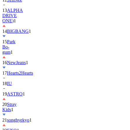
DRIVE
ONE)
1
14
BIGBANG
1
15
Park
Bo-
gum
1
16
NewJeans
1
17
Hearts2Hearts
18
IU
19
ASTRO
1
20
Stray
Kids
1
21
songhyekyo
1
22
EXO
1