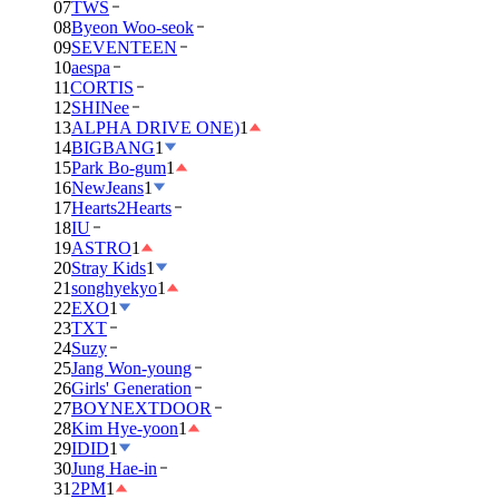
07
TWS
08
Byeon Woo-seok
09
SEVENTEEN
10
aespa
11
CORTIS
12
SHINee
13
ALPHA DRIVE ONE)
1
14
BIGBANG
1
15
Park Bo-gum
1
16
NewJeans
1
17
Hearts2Hearts
18
IU
19
ASTRO
1
20
Stray Kids
1
21
songhyekyo
1
22
EXO
1
23
TXT
24
Suzy
25
Jang Won-young
26
Girls' Generation
27
BOYNEXTDOOR
28
Kim Hye-yoon
1
29
IDID
1
30
Jung Hae-in
31
2PM
1