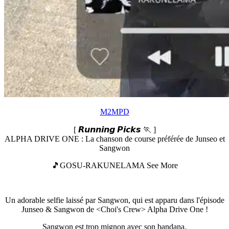
M2MPD
[ 𝙍𝙪𝙣𝙣𝙞𝙣𝙜 𝙋𝙞𝙘𝙠𝙨 🏃 ]
ALPHA DRIVE ONE : La chanson de course préférée de Junseo et
Sangwon
🎵GOSU-RAKUNELAMA See More
Un adorable selfie laissé par Sangwon, qui est apparu dans l'épisode
Junseo & Sangwon de <Choi's Crew> Alpha Drive One !
Sangwon est trop mignon avec son bandana.