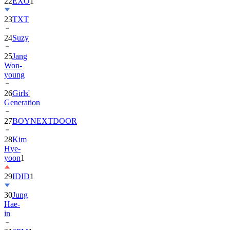
23
TXT
24
Suzy
25
Jang
Won-
young
26
Girls'
Generation
27
BOYNEXTDOOR
28
Kim
Hye-
yoon
1
29
IDID
1
30
Jung
Hae-
in
31
2PM
1