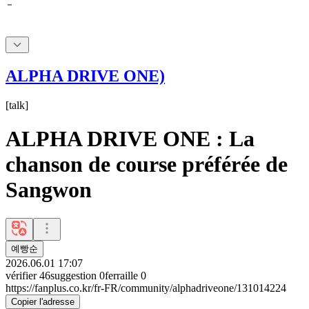
ALPHA DRIVE ONE)
[
talk
]
ALPHA DRIVE ONE : La
chanson de course préférée de
Sangwon
예빵순
2026.06.01 17:07
vérifier
46
suggestion
0
ferraille
0
https://fanplus.co.kr/fr-FR/community/alphadriveone/131014224
Copier l'adresse