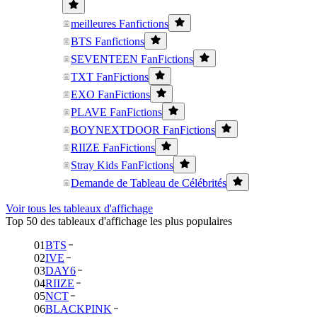
meilleures Fanfictions
BTS Fanfictions
SEVENTEEN FanFictions
TXT FanFictions
EXO FanFictions
PLAVE FanFictions
BOYNEXTDOOR FanFictions
RIIZE FanFictions
Stray Kids FanFictions
Demande de Tableau de Célébrités
Voir tous les tableaux d'affichage
Top 50 des tableaux d'affichage les plus populaires
01
BTS
02
IVE
03
DAY6
04
RIIZE
05
NCT
06
BLACKPINK