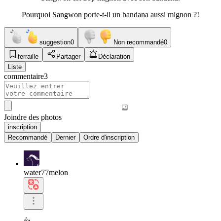
Pourquoi Sangwon porte-t-il un bandana aussi mignon ?!
suggestion
0
Non recommandé
0
ferraille
Partager
Déclaration
Liste
commentaire
3
Joindre des photos
inscription
Recommandé
Dernier
Ordre d'inscription
water77melon
👍