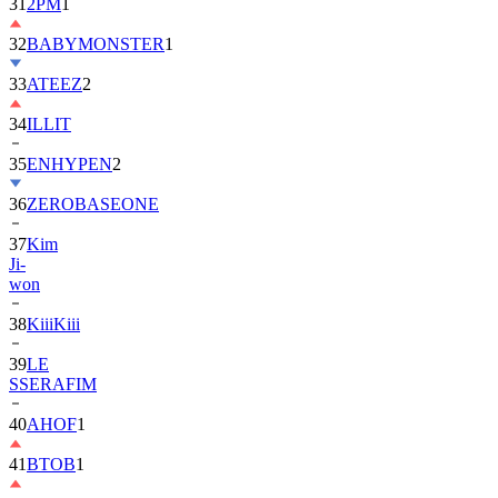
32
BABYMONSTER
1
33
ATEEZ
2
34
ILLIT
35
ENHYPEN
2
36
ZEROBASEONE
37
Kim
Ji-
won
38
KiiiKiii
39
LE
SSERAFIM
40
AHOF
1
41
BTOB
1
42
MONSTA
X
2