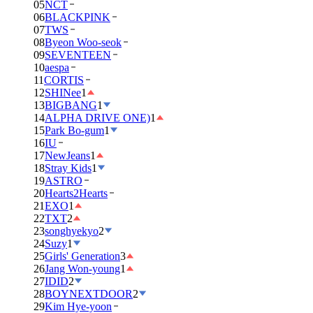
05
NCT
06
BLACKPINK
07
TWS
08
Byeon Woo-seok
09
SEVENTEEN
10
aespa
11
CORTIS
12
SHINee
1
13
BIGBANG
1
14
ALPHA DRIVE ONE)
1
15
Park Bo-gum
1
16
IU
17
NewJeans
1
18
Stray Kids
1
19
ASTRO
20
Hearts2Hearts
21
EXO
1
22
TXT
2
23
songhyekyo
2
24
Suzy
1
25
Girls' Generation
3
26
Jang Won-young
1
27
IDID
2
28
BOYNEXTDOOR
2
29
Kim Hye-yoon