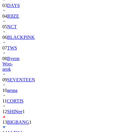
03
DAY6
04
RIIZE
05
NCT
06
BLACKPINK
07
TWS
08
Byeon
Woo-
seok
09
SEVENTEEN
10
aespa
11
CORTIS
12
SHINee
1
13
BIGBANG
1