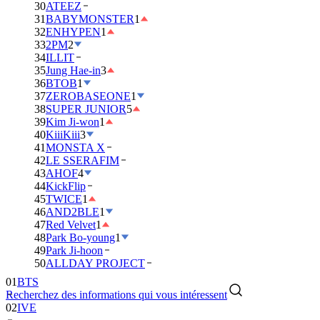
30
ATEEZ
31
BABYMONSTER
1
32
ENHYPEN
1
33
2PM
2
34
ILLIT
35
Jung Hae-in
3
36
BTOB
1
37
ZEROBASEONE
1
38
SUPER JUNIOR
5
39
Kim Ji-won
1
40
KiiiKiii
3
41
MONSTA X
42
LE SSERAFIM
43
AHOF
4
44
KickFlip
45
TWICE
1
46
AND2BLE
1
47
Red Velvet
1
48
Park Bo-young
1
49
Park Ji-hoon
50
ALLDAY PROJECT
01
BTS
Recherchez des informations qui vous intéressent
02
IVE