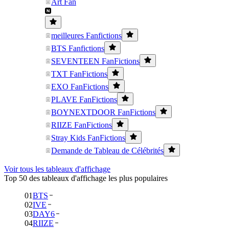
Art Fan
meilleures Fanfictions
BTS Fanfictions
SEVENTEEN FanFictions
TXT FanFictions
EXO FanFictions
PLAVE FanFictions
BOYNEXTDOOR FanFictions
RIIZE FanFictions
Stray Kids FanFictions
Demande de Tableau de Célébrités
Voir tous les tableaux d'affichage
Top 50 des tableaux d'affichage les plus populaires
01
BTS
02
IVE
03
DAY6
04
RIIZE