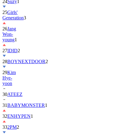
24
Suzy
1
25
Girls'
Generation
3
26
Jang
Won-
young
1
27
IDID
2
28
BOYNEXTDOOR
2
29
Kim
Hye-
yoon
30
ATEEZ
31
BABYMONSTER
1
32
ENHYPEN
1
33
2PM
2