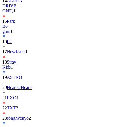
14
ALPHA
DRIVE
ONE)
1
15
Park
Bo-
gum
1
16
IU
17
NewJeans
1
18
Stray
Kids
1
19
ASTRO
20
Hearts2Hearts
21
EXO
1
22
TXT
2
23
songhyekyo
2