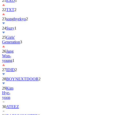
22
TXT
2
23
songhyekyo
2
24
Suzy
1
25
Girls'
Generation
3
26
Jang
Won-
young
1
27
IDID
2
28
BOYNEXTDOOR
2
29
Kim
Hye-
yoon
30
ATEEZ
31
BABYMONSTER
1