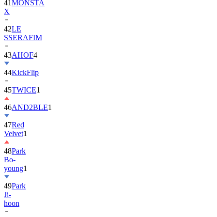
42
LE
SSERAFIM
43
AHOF
4
44
KickFlip
45
TWICE
1
46
AND2BLE
1
47
Red
Velvet
1
48
Park
Bo-
young
1
49
Park
Ji-
hoon
50
ALLDAY
PROJECT