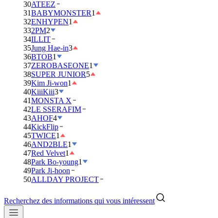
30
ATEEZ
31
BABYMONSTER
1
32
ENHYPEN
1
33
2PM
2
34
ILLIT
35
Jung Hae-in
3
36
BTOB
1
37
ZEROBASEONE
1
38
SUPER JUNIOR
5
39
Kim Ji-won
1
40
KiiiKiii
3
41
MONSTA X
42
LE SSERAFIM
43
AHOF
4
44
KickFlip
45
TWICE
1
46
AND2BLE
1
47
Red Velvet
1
48
Park Bo-young
1
49
Park Ji-hoon
50
ALLDAY PROJECT
Recherchez des informations qui vous intéressent