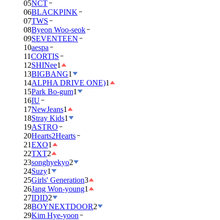
05
NCT
06
BLACKPINK
07
TWS
08
Byeon Woo-seok
09
SEVENTEEN
10
aespa
11
CORTIS
12
SHINee
1
13
BIGBANG
1
14
ALPHA DRIVE ONE)
1
15
Park Bo-gum
1
16
IU
17
NewJeans
1
18
Stray Kids
1
19
ASTRO
20
Hearts2Hearts
21
EXO
1
22
TXT
2
23
songhyekyo
2
24
Suzy
1
25
Girls' Generation
3
26
Jang Won-young
1
27
IDID
2
28
BOYNEXTDOOR
2
29
Kim Hye-yoon