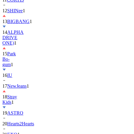
13
BIGBANG
1
14
ALPHA
DRIVE
ONE)
1
15
Park
Bo-
gum
1
16
IU
17
NewJeans
1
18
Stray
Kids
1
19
ASTRO
20
Hearts2Hearts
21
EXO
1