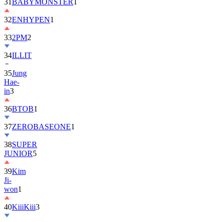
32
ENHYPEN
1
33
2PM
2
34
ILLIT
35
Jung
Hae-
in
3
36
BTOB
1
37
ZEROBASEONE
1
38
SUPER
JUNIOR
5
39
Kim
Ji-
won
1
40
KiiiKiii
3
41
MONSTA
X