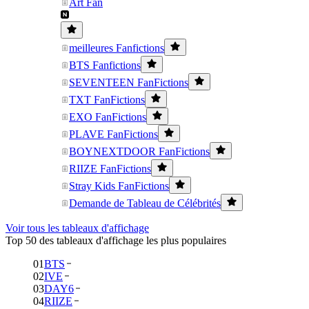
Art Fan
meilleures Fanfictions
BTS Fanfictions
SEVENTEEN FanFictions
TXT FanFictions
EXO FanFictions
PLAVE FanFictions
BOYNEXTDOOR FanFictions
RIIZE FanFictions
Stray Kids FanFictions
Demande de Tableau de Célébrités
Voir tous les tableaux d'affichage
Top 50 des tableaux d'affichage les plus populaires
01
BTS
02
IVE
03
DAY6
04
RIIZE