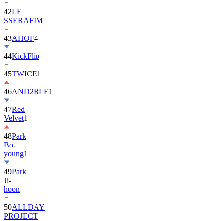
42
LE
SSERAFIM
43
AHOF
4
44
KickFlip
45
TWICE
1
46
AND2BLE
1
47
Red
Velvet
1
48
Park
Bo-
young
1
49
Park
Ji-
hoon
50
ALLDAY
PROJECT