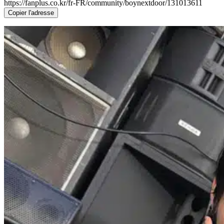
https://fanplus.co.kr/fr-FR/community/boynextdoor/131013611
Copier l'adresse