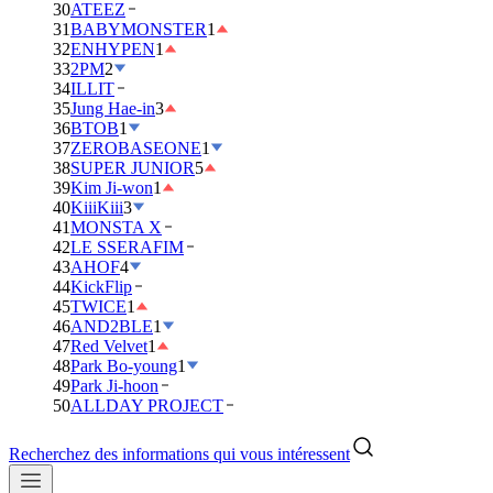
30
ATEEZ
31
BABYMONSTER
1
32
ENHYPEN
1
33
2PM
2
34
ILLIT
35
Jung Hae-in
3
36
BTOB
1
37
ZEROBASEONE
1
38
SUPER JUNIOR
5
39
Kim Ji-won
1
40
KiiiKiii
3
41
MONSTA X
42
LE SSERAFIM
43
AHOF
4
44
KickFlip
45
TWICE
1
46
AND2BLE
1
47
Red Velvet
1
48
Park Bo-young
1
49
Park Ji-hoon
50
ALLDAY PROJECT
Recherchez des informations qui vous intéressent