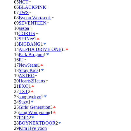
05
NCT
06
BLACKPINK
07
TWS
08
Byeon Woo-seok
09
SEVENTEEN
10
aespa
11
CORTIS
12
SHINee
1
13
BIGBANG
1
14
ALPHA DRIVE ONE)
1
15
Park Bo-gum
1
16
IU
17
NewJeans
1
18
Stray Kids
1
19
ASTRO
20
Hearts2Hearts
21
EXO
1
22
TXT
2
23
songhyekyo
2
24
Suzy
1
25
Girls' Generation
3
26
Jang Won-young
1
27
IDID
2
28
BOYNEXTDOOR
2
29
Kim Hye-yoon