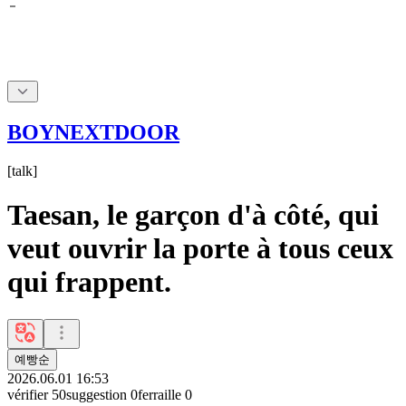
BOYNEXTDOOR
[
talk
]
Taesan, le garçon d'à côté, qui
veut ouvrir la porte à tous ceux
qui frappent.
예빵순
2026.06.01 16:53
vérifier
50
suggestion
0
ferraille
0