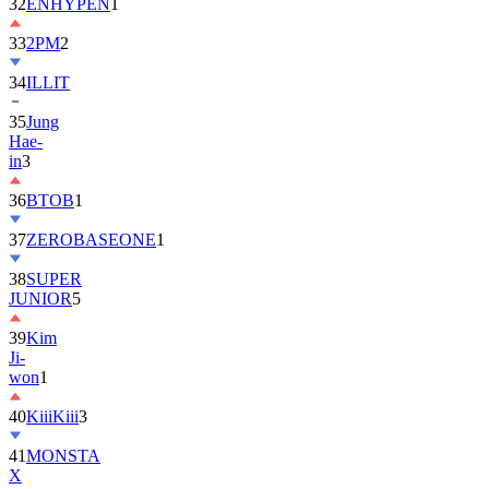
32
ENHYPEN
1
33
2PM
2
34
ILLIT
35
Jung
Hae-
in
3
36
BTOB
1
37
ZEROBASEONE
1
38
SUPER
JUNIOR
5
39
Kim
Ji-
won
1
40
KiiiKiii
3
41
MONSTA
X