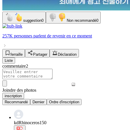
suggestion
0
Non recommandé
0
257K personnes
parlent de
revenir
en ce moment
ferraille
Partager
Déclaration
Liste
commentaire
2
Joindre des photos
inscription
Recommandé
Dernier
Ordre d'inscription
kdRhinoceros150