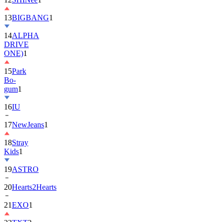
13
BIGBANG
1
14
ALPHA
DRIVE
ONE)
1
15
Park
Bo-
gum
1
16
IU
17
NewJeans
1
18
Stray
Kids
1
19
ASTRO
20
Hearts2Hearts
21
EXO
1