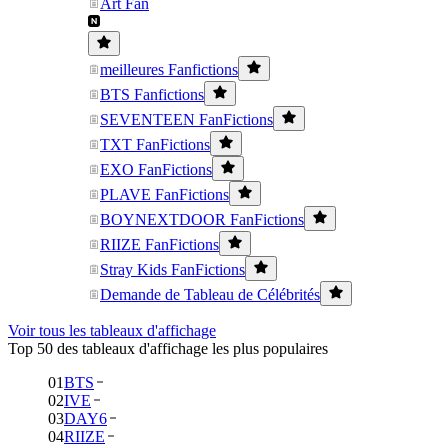
Art Fan
meilleures Fanfictions
BTS Fanfictions
SEVENTEEN FanFictions
TXT FanFictions
EXO FanFictions
PLAVE FanFictions
BOYNEXTDOOR FanFictions
RIIZE FanFictions
Stray Kids FanFictions
Demande de Tableau de Célébrités
Voir tous les tableaux d'affichage
Top 50 des tableaux d'affichage les plus populaires
01
BTS
02
IVE
03
DAY6
04
RIIZE