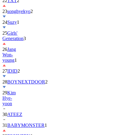
22
TXT
2
23
songhyekyo
2
24
Suzy
1
25
Girls'
Generation
3
26
Jang
Won-
young
1
27
IDID
2
28
BOYNEXTDOOR
2
29
Kim
Hye-
yoon
30
ATEEZ
31
BABYMONSTER
1