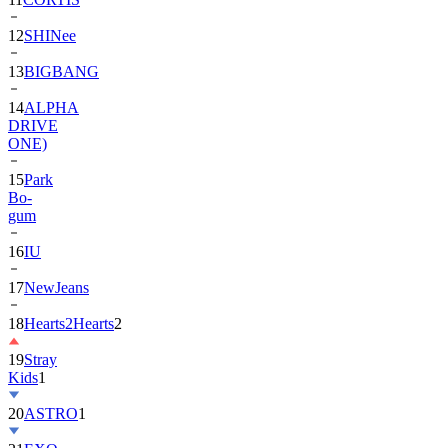
13
BIGBANG
14
ALPHA
DRIVE
ONE)
15
Park
Bo-
gum
16
IU
17
NewJeans
18
Hearts2Hearts
2
19
Stray
Kids
1
20
ASTRO
1
21
EXO