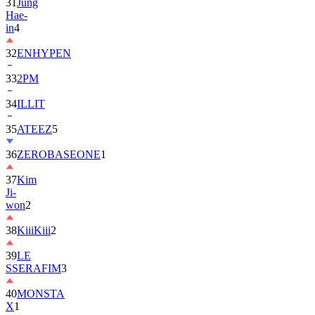
in
4
32
ENHYPEN
33
2PM
34
ILLIT
35
ATEEZ
5
36
ZEROBASEONE
1
37
Kim
Ji-
won
2
38
KiiiKiii
2
39
LE
SSERAFIM
3
40
MONSTA
X
1
41
AHOF
2