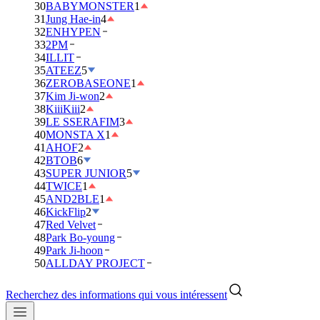
30
BABYMONSTER
1
31
Jung Hae-in
4
32
ENHYPEN
33
2PM
34
ILLIT
35
ATEEZ
5
36
ZEROBASEONE
1
37
Kim Ji-won
2
38
KiiiKiii
2
39
LE SSERAFIM
3
40
MONSTA X
1
41
AHOF
2
42
BTOB
6
43
SUPER JUNIOR
5
44
TWICE
1
45
AND2BLE
1
46
KickFlip
2
47
Red Velvet
48
Park Bo-young
49
Park Ji-hoon
50
ALLDAY PROJECT
Recherchez des informations qui vous intéressent