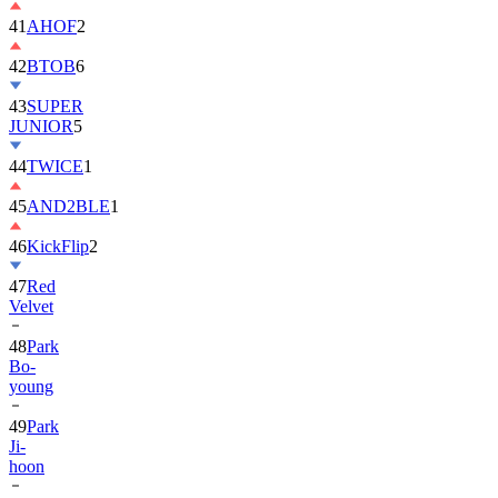
42
BTOB
6
43
SUPER
JUNIOR
5
44
TWICE
1
45
AND2BLE
1
46
KickFlip
2
47
Red
Velvet
48
Park
Bo-
young
49
Park
Ji-
hoon
50
ALLDAY
PROJECT