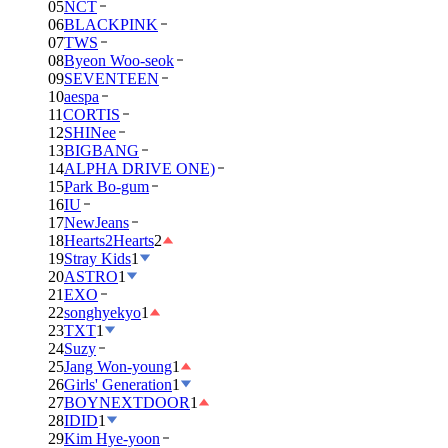
05
NCT
06
BLACKPINK
07
TWS
08
Byeon Woo-seok
09
SEVENTEEN
10
aespa
11
CORTIS
12
SHINee
13
BIGBANG
14
ALPHA DRIVE ONE)
15
Park Bo-gum
16
IU
17
NewJeans
18
Hearts2Hearts
2
19
Stray Kids
1
20
ASTRO
1
21
EXO
22
songhyekyo
1
23
TXT
1
24
Suzy
25
Jang Won-young
1
26
Girls' Generation
1
27
BOYNEXTDOOR
1
28
IDID
1
29
Kim Hye-yoon