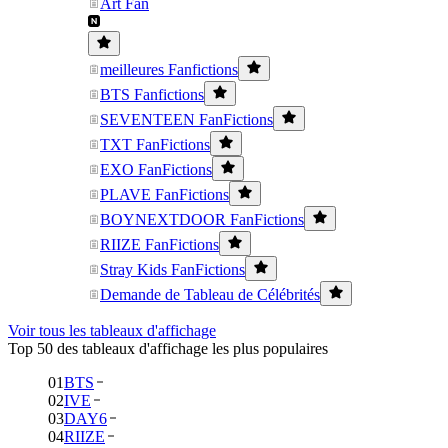
Art Fan
meilleures Fanfictions
BTS Fanfictions
SEVENTEEN FanFictions
TXT FanFictions
EXO FanFictions
PLAVE FanFictions
BOYNEXTDOOR FanFictions
RIIZE FanFictions
Stray Kids FanFictions
Demande de Tableau de Célébrités
Voir tous les tableaux d'affichage
Top 50 des tableaux d'affichage les plus populaires
01
BTS
02
IVE
03
DAY6
04
RIIZE