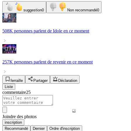
suggestion
0
Non recommandé
0
508K personnes
parlent de
Idole
en ce moment
257K personnes
parlent de
revenir
en ce moment
ferraille
Partager
Déclaration
Liste
commentaire
25
Joindre des photos
inscription
Recommandé
Dernier
Ordre d'inscription