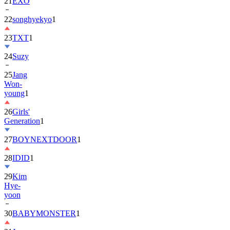
22
songhyekyo
1
23
TXT
1
24
Suzy
25
Jang
Won-
young
1
26
Girls'
Generation
1
27
BOYNEXTDOOR
1
28
IDID
1
29
Kim
Hye-
yoon
30
BABYMONSTER
1
31
Jung
Hae-