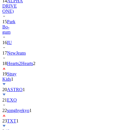
ONE)
15
Park
Bo-
gum
16
IU
17
NewJeans
18
Hearts2Hearts
2
19
Stray
Kids
1
20
ASTRO
1
21
EXO
22
songhyekyo
1
23
TXT
1
24
Suzy