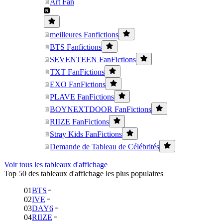
Art Fan
meilleures Fanfictions
BTS Fanfictions
SEVENTEEN FanFictions
TXT FanFictions
EXO FanFictions
PLAVE FanFictions
BOYNEXTDOOR FanFictions
RIIZE FanFictions
Stray Kids FanFictions
Demande de Tableau de Célébrités
Voir tous les tableaux d'affichage
Top 50 des tableaux d'affichage les plus populaires
01
BTS
02
IVE
03
DAY6
04
RIIZE