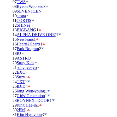
07
TWS
08
Byeon Woo-seok
09
SEVENTEEN
10
aespa
11
CORTIS
12
SHINee
13
BIGBANG
1
14
ALPHA DRIVE ONE)
1
15
NewJeans
1
16
Hearts2Hearts
1
17
Park Bo-gum
2
18
IU
19
ASTRO
20
Stray Kids
21
songhyekyo
22
EXO
23
Suzy
1
24
TXT
1
25
IDID
4
26
Jang Won-young
1
27
Girls' Generation
1
28
BOYNEXTDOOR
1
29
Jung Hae-in
1
30
2PM
1
31
Kim Hye-yoon
3