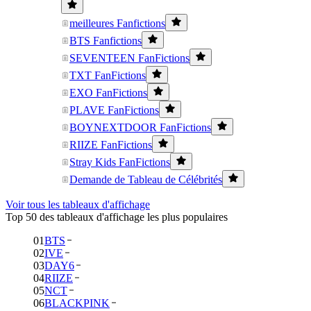
meilleures Fanfictions
BTS Fanfictions
SEVENTEEN FanFictions
TXT FanFictions
EXO FanFictions
PLAVE FanFictions
BOYNEXTDOOR FanFictions
RIIZE FanFictions
Stray Kids FanFictions
Demande de Tableau de Célébrités
Voir tous les tableaux d'affichage
Top 50 des tableaux d'affichage les plus populaires
01
BTS
02
IVE
03
DAY6
04
RIIZE
05
NCT
06
BLACKPINK