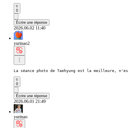
0
Écrire une réponse
2026.06.02 11:40
yurinao2
La séance photo de Taehyung est la meilleure, n'es
0
Écrire une réponse
2026.06.01 21:49
yurinao