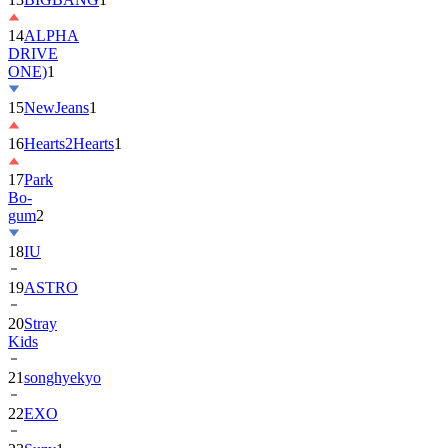
14
ALPHA
DRIVE
ONE)
1
15
NewJeans
1
16
Hearts2Hearts
1
17
Park
Bo-
gum
2
18
IU
19
ASTRO
20
Stray
Kids
21
songhyekyo
22
EXO