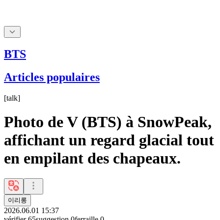
BTS
Articles populaires
[
talk
]
Photo de V (BTS) à SnowPeak,
affichant un regard glacial tout
en empilant des chapeaux.
이리롱
2026.06.01 15:37
vérifier
65
suggestion
0
ferraille
0