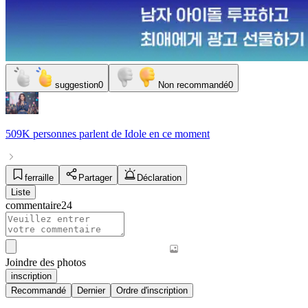
suggestion
0
Non recommandé
0
509K personnes
parlent de
Idole
en ce moment
ferraille
Partager
Déclaration
Liste
commentaire
24
Joindre des photos
inscription
Recommandé
Dernier
Ordre d'inscription