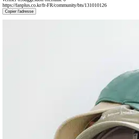
https://fanplus.co.kr/fr-FR/community/bts/131010126
Copier l'adresse