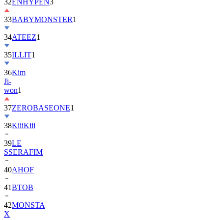
32
ENHYPEN
3
33
BABYMONSTER
1
34
ATEEZ
1
35
ILLIT
1
36
Kim
Ji-
won
1
37
ZEROBASEONE
1
38
KiiiKiii
39
LE
SSERAFIM
40
AHOF
41
BTOB
42
MONSTA
X