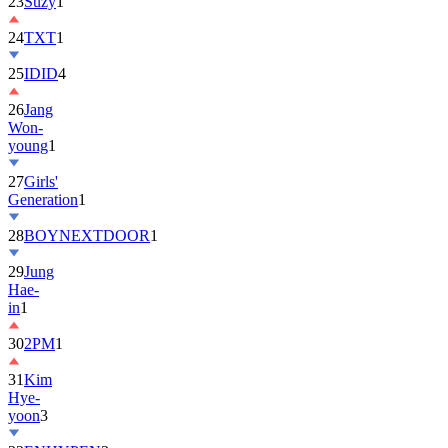
23
Suzy
1
24
TXT
1
25
IDID
4
26
Jang
Won-
young
1
27
Girls'
Generation
1
28
BOYNEXTDOOR
1
29
Jung
Hae-
in
1
30
2PM
1
31
Kim
Hye-
yoon
3