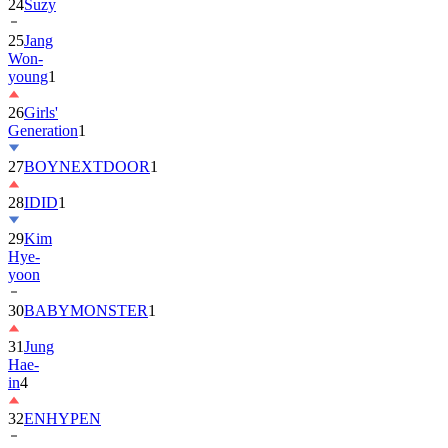
25
Jang
Won-
young
1
26
Girls'
Generation
1
27
BOYNEXTDOOR
1
28
IDID
1
29
Kim
Hye-
yoon
30
BABYMONSTER
1
31
Jung
Hae-
in
4
32
ENHYPEN
33
2PM