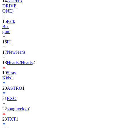
ONE)
15
Park
Bo-
gum
16
IU
17
NewJeans
18
Hearts2Hearts
2
19
Stray
Kids
1
20
ASTRO
1
21
EXO
22
songhyekyo
1
23
TXT
1
24
Suzy