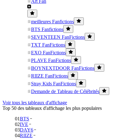
Art Fan
meilleures Fanfictions
BTS Fanfictions
SEVENTEEN FanFictions
TXT FanFictions
EXO FanFictions
PLAVE FanFictions
BOYNEXTDOOR FanFictions
RIIZE FanFictions
Stray Kids FanFictions
Demande de Tableau de Célébrités
Voir tous les tableaux d'affichage
Top 50 des tableaux d'affichage les plus populaires
01
BTS
02
IVE
03
DAY6
04
RIIZE