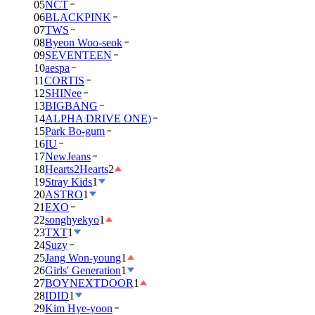
05
NCT
06
BLACKPINK
07
TWS
08
Byeon Woo-seok
09
SEVENTEEN
10
aespa
11
CORTIS
12
SHINee
13
BIGBANG
14
ALPHA DRIVE ONE)
15
Park Bo-gum
16
IU
17
NewJeans
18
Hearts2Hearts
2
19
Stray Kids
1
20
ASTRO
1
21
EXO
22
songhyekyo
1
23
TXT
1
24
Suzy
25
Jang Won-young
1
26
Girls' Generation
1
27
BOYNEXTDOOR
1
28
IDID
1
29
Kim Hye-yoon