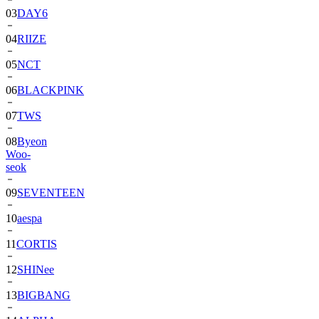
04
RIIZE
05
NCT
06
BLACKPINK
07
TWS
08
Byeon
Woo-
seok
09
SEVENTEEN
10
aespa
11
CORTIS
12
SHINee
13
BIGBANG
14
ALPHA
DRIVE