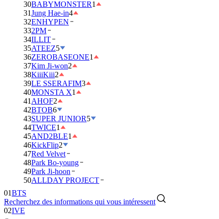
30
BABYMONSTER
1
31
Jung Hae-in
4
32
ENHYPEN
33
2PM
34
ILLIT
35
ATEEZ
5
36
ZEROBASEONE
1
37
Kim Ji-won
2
38
KiiiKiii
2
39
LE SSERAFIM
3
40
MONSTA X
1
41
AHOF
2
42
BTOB
6
43
SUPER JUNIOR
5
44
TWICE
1
45
AND2BLE
1
46
KickFlip
2
47
Red Velvet
48
Park Bo-young
49
Park Ji-hoon
01
BTS
50
ALLDAY PROJECT
02
IVE
Recherchez des informations qui vous intéressent
03
DAY6