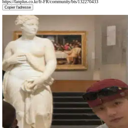
https://fanplus.co.kr/fr-FR/community/bts/132270433
Copier l'adresse