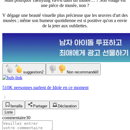
Mais pourquoi Taehyung va-t-il dans un musée… ? Son visage est
une pièce de musée, non ?
V dégage une beauté visuelle plus précieuse que les œuvres d'art des
musées ; même son humeur quotidienne est si positive qu'on a envie
de la jeter aux oubliettes.
suggestion
2
Non recommandé
0
510K personnes
parlent de
Idole
en ce moment
ferraille
Partager
Déclaration
Liste
commentaire
30