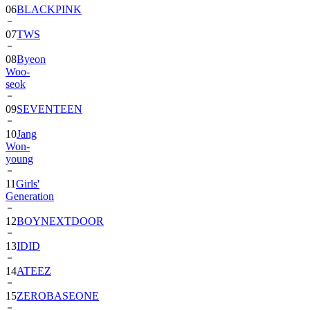
06
BLACKPINK
07
TWS
08
Byeon
Woo-
seok
09
SEVENTEEN
10
Jang
Won-
young
11
Girls'
Generation
12
BOYNEXTDOOR
13
IDID
14
ATEEZ
15
ZEROBASEONE