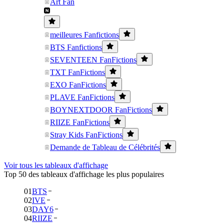
Art Fan
meilleures Fanfictions
BTS Fanfictions
SEVENTEEN FanFictions
TXT FanFictions
EXO FanFictions
PLAVE FanFictions
BOYNEXTDOOR FanFictions
RIIZE FanFictions
Stray Kids FanFictions
Demande de Tableau de Célébrités
Voir tous les tableaux d'affichage
Top 50 des tableaux d'affichage les plus populaires
01
BTS
02
IVE
03
DAY6
04
RIIZE