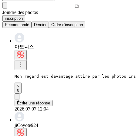
Joindre des photos
inscription
Recommandé
Dernier
Ordre d'inscription
아도니스
Mon regard est davantage attiré par les photos Ins
0
Écrire une réponse
2026.07.07 12:04
jiCoyote924