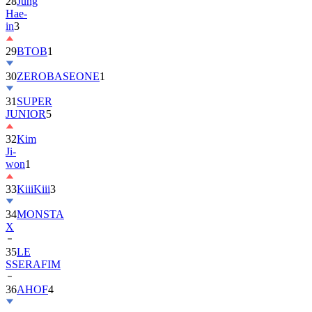
28
Jung
Hae-
in
3
29
BTOB
1
30
ZEROBASEONE
1
31
SUPER
JUNIOR
5
32
Kim
Ji-
won
1
33
KiiiKiii
3
34
MONSTA
X
35
LE
SSERAFIM
36
AHOF
4