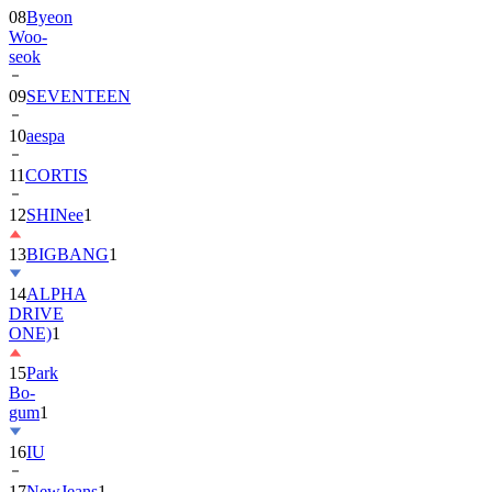
08
Byeon
Woo-
seok
09
SEVENTEEN
10
aespa
11
CORTIS
12
SHINee
1
13
BIGBANG
1
14
ALPHA
DRIVE
ONE)
1
15
Park
Bo-
gum
1
16
IU
17
NewJeans
1