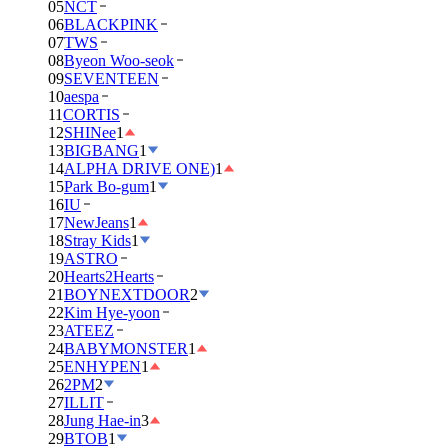
05
NCT
06
BLACKPINK
07
TWS
08
Byeon Woo-seok
09
SEVENTEEN
10
aespa
11
CORTIS
12
SHINee
1
13
BIGBANG
1
14
ALPHA DRIVE ONE)
1
15
Park Bo-gum
1
16
IU
17
NewJeans
1
18
Stray Kids
1
19
ASTRO
20
Hearts2Hearts
21
BOYNEXTDOOR
2
22
Kim Hye-yoon
23
ATEEZ
24
BABYMONSTER
1
25
ENHYPEN
1
26
2PM
2
27
ILLIT
28
Jung Hae-in
3
29
BTOB
1