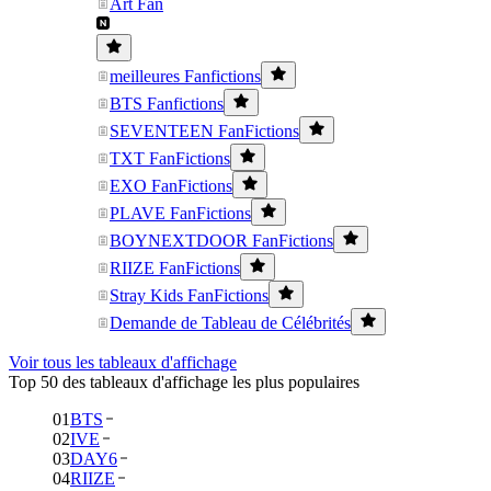
Art Fan
meilleures Fanfictions
BTS Fanfictions
SEVENTEEN FanFictions
TXT FanFictions
EXO FanFictions
PLAVE FanFictions
BOYNEXTDOOR FanFictions
RIIZE FanFictions
Stray Kids FanFictions
Demande de Tableau de Célébrités
Voir tous les tableaux d'affichage
Top 50 des tableaux d'affichage les plus populaires
01
BTS
02
IVE
03
DAY6
04
RIIZE