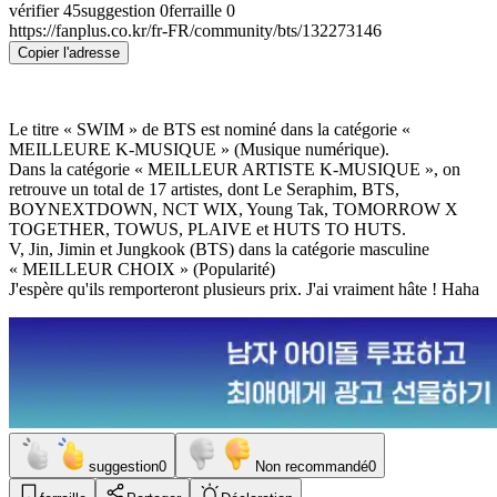
vérifier
45
suggestion
0
ferraille
0
https://fanplus.co.kr/fr-FR/community/bts/132273146
Copier l'adresse
Le titre « SWIM » de BTS est nominé dans la catégorie «
MEILLEURE K-MUSIQUE » (Musique numérique).
Dans la catégorie « MEILLEUR ARTISTE K-MUSIQUE », on
retrouve un total de 17 artistes, dont Le Seraphim, BTS,
BOYNEXTDOWN, NCT WIX, Young Tak, TOMORROW X
TOGETHER, TOWUS, PLAIVE et HUTS TO HUTS.
V, Jin, Jimin et Jungkook (BTS) dans la catégorie masculine
« MEILLEUR CHOIX » (Popularité)
J'espère qu'ils remporteront plusieurs prix. J'ai vraiment hâte ! Haha
suggestion
0
Non recommandé
0