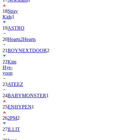
18
Stray
Kids
1
19
ASTRO
20
Hearts2Hearts
21
BOYNEXTDOOR
2
22
Kim
Hye-
yoon
23
ATEEZ
24
BABYMONSTER
1
25
ENHYPEN
1
26
2PM
2
27
ILLIT