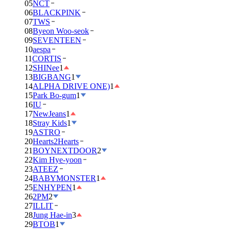
05
NCT
06
BLACKPINK
07
TWS
08
Byeon Woo-seok
09
SEVENTEEN
10
aespa
11
CORTIS
12
SHINee
1
13
BIGBANG
1
14
ALPHA DRIVE ONE)
1
15
Park Bo-gum
1
16
IU
17
NewJeans
1
18
Stray Kids
1
19
ASTRO
20
Hearts2Hearts
21
BOYNEXTDOOR
2
22
Kim Hye-yoon
23
ATEEZ
24
BABYMONSTER
1
25
ENHYPEN
1
26
2PM
2
27
ILLIT
28
Jung Hae-in
3
29
BTOB
1