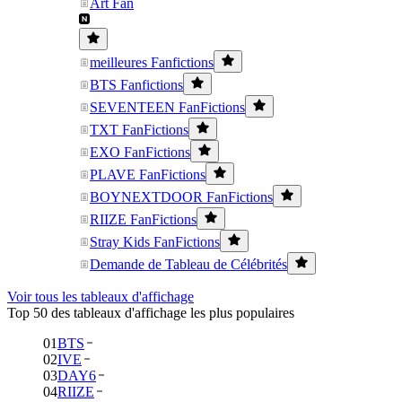
Art Fan
meilleures Fanfictions
BTS Fanfictions
SEVENTEEN FanFictions
TXT FanFictions
EXO FanFictions
PLAVE FanFictions
BOYNEXTDOOR FanFictions
RIIZE FanFictions
Stray Kids FanFictions
Demande de Tableau de Célébrités
Voir tous les tableaux d'affichage
Top 50 des tableaux d'affichage les plus populaires
01
BTS
02
IVE
03
DAY6
04
RIIZE