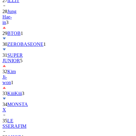
28
Jung
Hae-
in
3
29
BTOB
1
30
ZEROBASEONE
1
31
SUPER
JUNIOR
5
32
Kim
Ji-
won
1
33
KiiiKiii
3
34
MONSTA
X
35
LE
SSERAFIM
36
AHOF
4