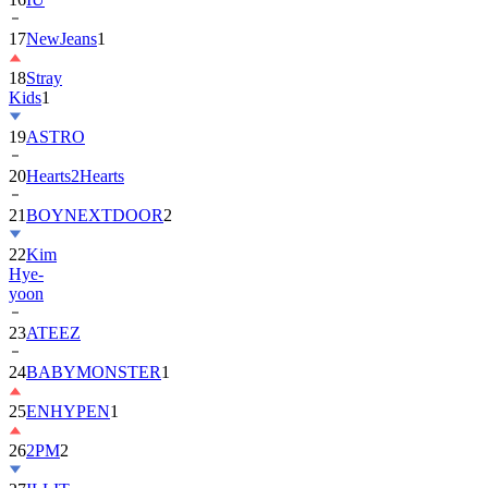
18
Stray
Kids
1
19
ASTRO
20
Hearts2Hearts
21
BOYNEXTDOOR
2
22
Kim
Hye-
yoon
23
ATEEZ
24
BABYMONSTER
1
25
ENHYPEN
1
26
2PM
2
27
ILLIT