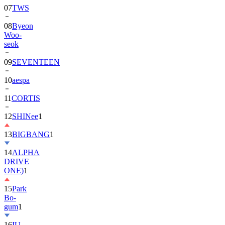
08
Byeon
Woo-
seok
09
SEVENTEEN
10
aespa
11
CORTIS
12
SHINee
1
13
BIGBANG
1
14
ALPHA
DRIVE
ONE)
1
15
Park
Bo-
gum
1
16
IU
17
NewJeans
1