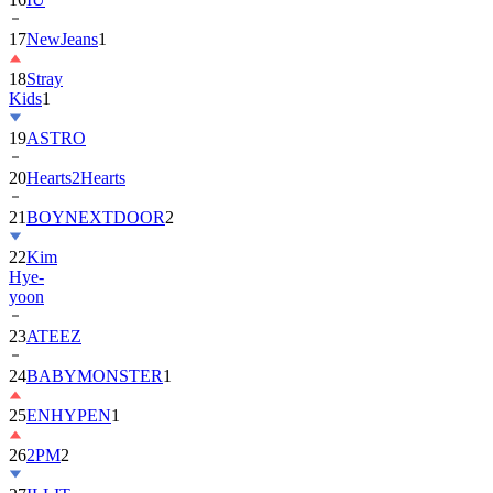
18
Stray
Kids
1
19
ASTRO
20
Hearts2Hearts
21
BOYNEXTDOOR
2
22
Kim
Hye-
yoon
23
ATEEZ
24
BABYMONSTER
1
25
ENHYPEN
1
26
2PM
2
27
ILLIT