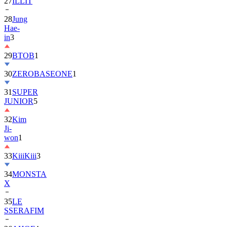
28
Jung
Hae-
in
3
29
BTOB
1
30
ZEROBASEONE
1
31
SUPER
JUNIOR
5
32
Kim
Ji-
won
1
33
KiiiKiii
3
34
MONSTA
X
35
LE
SSERAFIM
36
AHOF
4