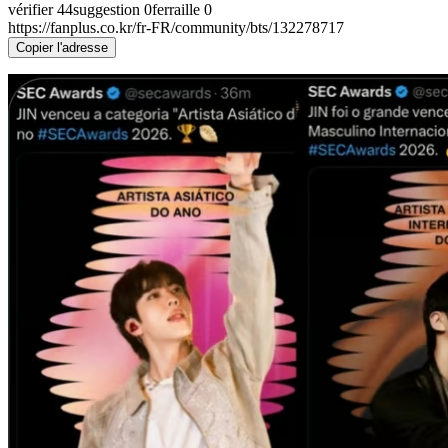
vérifier
44
suggestion
0
ferraille
0
https://fanplus.co.kr/fr-FR/community/bts/132278717
Copier l'adresse