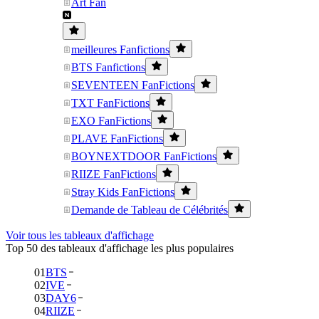
Art Fan
meilleures Fanfictions
BTS Fanfictions
SEVENTEEN FanFictions
TXT FanFictions
EXO FanFictions
PLAVE FanFictions
BOYNEXTDOOR FanFictions
RIIZE FanFictions
Stray Kids FanFictions
Demande de Tableau de Célébrités
Voir tous les tableaux d'affichage
Top 50 des tableaux d'affichage les plus populaires
01
BTS
02
IVE
03
DAY6
04
RIIZE