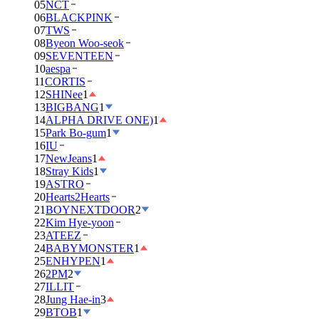
05
NCT
06
BLACKPINK
07
TWS
08
Byeon Woo-seok
09
SEVENTEEN
10
aespa
11
CORTIS
12
SHINee
1
13
BIGBANG
1
14
ALPHA DRIVE ONE)
1
15
Park Bo-gum
1
16
IU
17
NewJeans
1
18
Stray Kids
1
19
ASTRO
20
Hearts2Hearts
21
BOYNEXTDOOR
2
22
Kim Hye-yoon
23
ATEEZ
24
BABYMONSTER
1
25
ENHYPEN
1
26
2PM
2
27
ILLIT
28
Jung Hae-in
3
29
BTOB
1