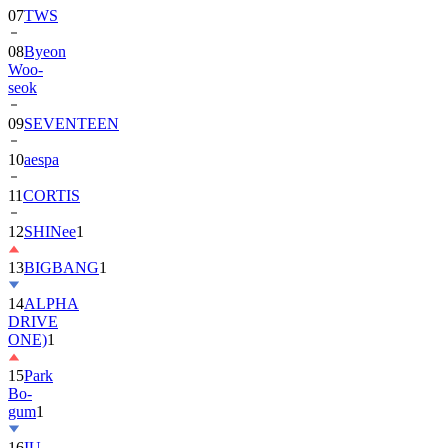
08
Byeon
Woo-
seok
09
SEVENTEEN
10
aespa
11
CORTIS
12
SHINee
1
13
BIGBANG
1
14
ALPHA
DRIVE
ONE)
1
15
Park
Bo-
gum
1
16
IU
17
NewJeans
1