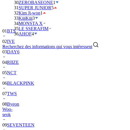
30
ZEROBASEONE
1
31
SUPER JUNIOR
5
32
Kim Ji-won
1
33
KiiiKiii
3
34
MONSTA X
35
LE SSERAFIM
01
BTS
36
AHOF
4
02
IVE
Recherchez des informations qui vous intéressent
03
DAY6
04
RIIZE
05
NCT
06
BLACKPINK
07
TWS
08
Byeon
Woo-
seok
09
SEVENTEEN