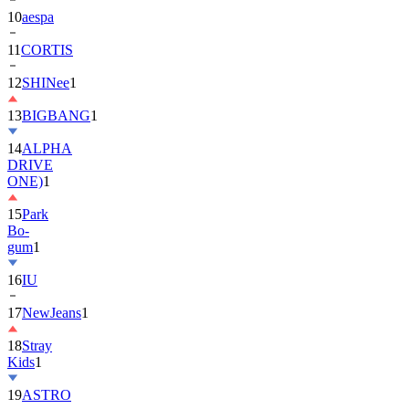
10
aespa
11
CORTIS
12
SHINee
1
13
BIGBANG
1
14
ALPHA
DRIVE
ONE)
1
15
Park
Bo-
gum
1
16
IU
17
NewJeans
1
18
Stray
Kids
1
19
ASTRO