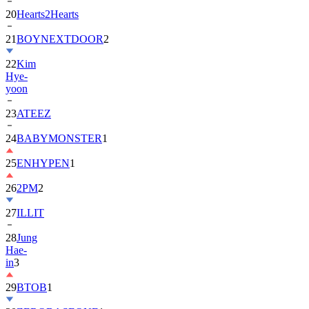
20
Hearts2Hearts
21
BOYNEXTDOOR
2
22
Kim
Hye-
yoon
23
ATEEZ
24
BABYMONSTER
1
25
ENHYPEN
1
26
2PM
2
27
ILLIT
28
Jung
Hae-
in
3
29
BTOB
1