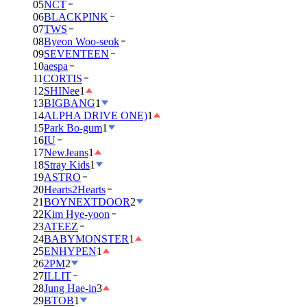
05
NCT
06
BLACKPINK
07
TWS
08
Byeon Woo-seok
09
SEVENTEEN
10
aespa
11
CORTIS
12
SHINee
1
13
BIGBANG
1
14
ALPHA DRIVE ONE)
1
15
Park Bo-gum
1
16
IU
17
NewJeans
1
18
Stray Kids
1
19
ASTRO
20
Hearts2Hearts
21
BOYNEXTDOOR
2
22
Kim Hye-yoon
23
ATEEZ
24
BABYMONSTER
1
25
ENHYPEN
1
26
2PM
2
27
ILLIT
28
Jung Hae-in
3
29
BTOB
1