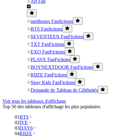
Art Fan
meilleures Fanfictions
BTS Fanfictions
SEVENTEEN FanFictions
TXT FanFictions
EXO FanFictions
PLAVE FanFictions
BOYNEXTDOOR FanFictions
RIIZE FanFictions
Stray Kids FanFictions
Demande de Tableau de Célébrités
Voir tous les tableaux d'affichage
Top 50 des tableaux d'affichage les plus populaires
01
BTS
02
IVE
03
DAY6
04
RIIZE