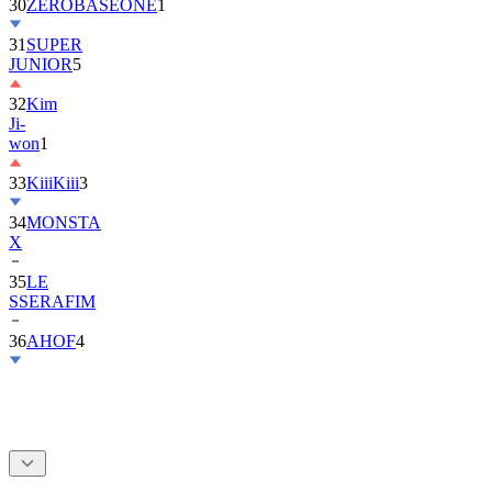
30
ZEROBASEONE
1
31
SUPER
JUNIOR
5
32
Kim
Ji-
won
1
33
KiiiKiii
3
34
MONSTA
X
35
LE
SSERAFIM
36
AHOF
4