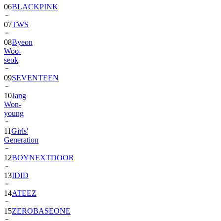
06
BLACKPINK
07
TWS
08
Byeon
Woo-
seok
09
SEVENTEEN
10
Jang
Won-
young
11
Girls'
Generation
12
BOYNEXTDOOR
13
IDID
14
ATEEZ
15
ZEROBASEONE