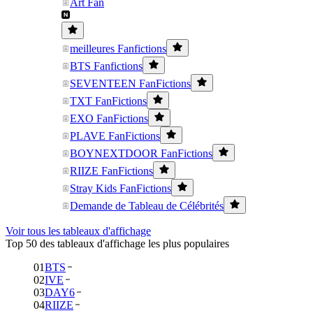
Art Fan
meilleures Fanfictions
BTS Fanfictions
SEVENTEEN FanFictions
TXT FanFictions
EXO FanFictions
PLAVE FanFictions
BOYNEXTDOOR FanFictions
RIIZE FanFictions
Stray Kids FanFictions
Demande de Tableau de Célébrités
Voir tous les tableaux d'affichage
Top 50 des tableaux d'affichage les plus populaires
01
BTS
02
IVE
03
DAY6
04
RIIZE