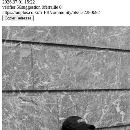
2026.07.01 15:22
vérifier
56
suggestion
0
ferraille
0
https://fanplus.co.kr/fr-FR/community/bts/132280692
Copier l'adresse